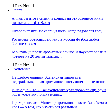
Prev
Next
Спорт
Алина Загитова сменила коньки на откровенное мини-
платье и гольфы. Фото
Футболист чуть не свернул шею, когда радовался голу
Ротенберг объяснил, почему в России футбол любят
больше хоккея
Барнаульцы поели ароматных блинов и поучаствовали в
лотерее на 20-летии Трассы…
Prev
Next
Экономика
Не хлебом единым. Алтайская пищевая и
перерабатывающая промышленность ищет новые ниши
И не одно «Но!» Как экономика края прожила еще один
год в условиях поиска новых…
Прихорошилась. Министр промышленности Алтайского
края — о том, как изменился реальный…