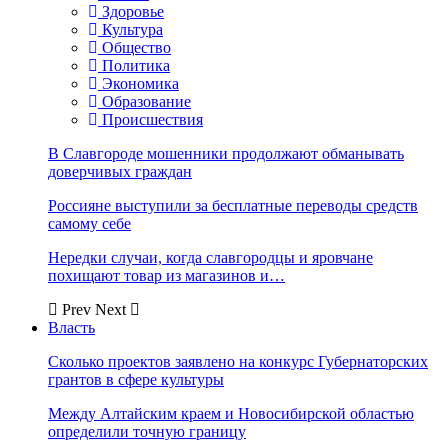
Здоровье
Культура
Общество
Политика
Экономика
Образование
Происшествия
В Славгороде мошенники продолжают обманывать
доверчивых граждан
Россияне выступили за бесплатные переводы средств
самому себе
Нередки случаи, когда славгородцы и яровчане
похищают товар из магазинов и…
Prev
Next
Власть
Сколько проектов заявлено на конкурс Губернаторских
грантов в сфере культуры
Между Алтайским краем и Новосибирской областью
определили точную границу