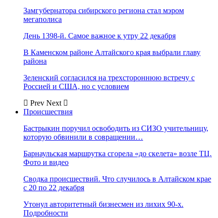
Замгубернатора сибирского региона стал мэром
мегаполиса
День 1398-й. Самое важное к утру 22 декабря
В Каменском районе Алтайского края выбрали главу
района
Зеленский согласился на трехстороннюю встречу с
Россией и США, но с условием
Prev
Next
Происшествия
Бастрыкин поручил освободить из СИЗО учительницу,
которую обвинили в совращении…
Барнаульская маршрутка сгорела «до скелета» возле ТЦ.
Фото и видео
Сводка происшествий. Что случилось в Алтайском крае
с 20 по 22 декабря
Утонул авторитетный бизнесмен из лихих 90-х.
Подробности