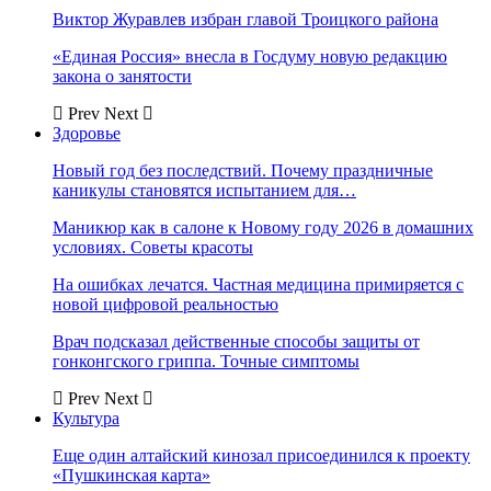
Виктор Журавлев избран главой Троицкого района
«Единая Россия» внесла в Госдуму новую редакцию
закона о занятости
Prev
Next
Здоровье
Новый год без последствий. Почему праздничные
каникулы становятся испытанием для…
Маникюр как в салоне к Новому году 2026 в домашних
условиях. Советы красоты
На ошибках лечатся. Частная медицина примиряется с
новой цифровой реальностью
Врач подсказал действенные способы защиты от
гонконгского гриппа. Точные симптомы
Prev
Next
Культура
Еще один алтайский кинозал присоединился к проекту
«Пушкинская карта»