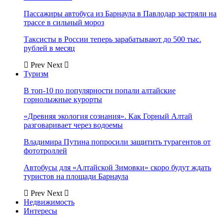
Пассажиры автобуса из Барнаула в Павлодар застряли на
трассе в сильный мороз
Таксисты в России теперь зарабатывают до 500 тыс.
рублей в месяц
Prev
Next
Туризм
В топ-10 по популярности попали алтайские
горнолыжные курорты
«Древняя экология сознания». Как Горный Алтай
разговаривает через водоемы
Владимира Путина попросили защитить турагентов от
фототроллей
Автобусы для «Алтайской Зимовки» скоро будут ждать
туристов на площади Барнаула
Prev
Next
Недвижимость
Интересы