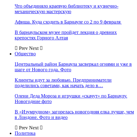
Что объединяло краевую библиотеку и кузнечно-
механическую мастерскую
Афиша. Куда сходить в Барнауле со 2 по 9 февраля
В барнаульском музее пройдет лекция о древних
крепостях Горного Алтая
Prev
Next
Общество
Центральный район Барнаула засверкал огнями и уже в
шаге от Нового года. Фото
Клиенты идут за любовью. Предприниматели
поделились советами, как начать дело в…
Олени Деда Мороза и игрушки «скачут» по Барнаулу.
Новогодние фото
В «Изумрудном» загорелась новогодняя елка лучше, чем
в Лондоне. Фото и видео
Prev
Next
Политика