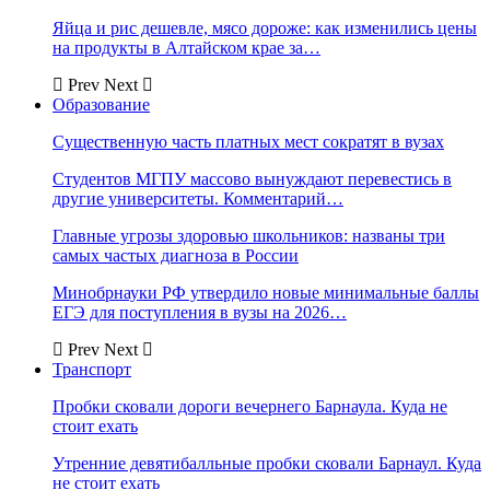
Яйца и рис дешевле, мясо дороже: как изменились цены
на продукты в Алтайском крае за…
Prev
Next
Образование
Существенную часть платных мест сократят в вузах
Студентов МГПУ массово вынуждают перевестись в
другие университеты. Комментарий…
Главные угрозы здоровью школьников: названы три
самых частых диагноза в России
Минобрнауки РФ утвердило новые минимальные баллы
ЕГЭ для поступления в вузы на 2026…
Prev
Next
Транспорт
Пробки сковали дороги вечернего Барнаула. Куда не
стоит ехать
Утренние девятибалльные пробки сковали Барнаул. Куда
не стоит ехать