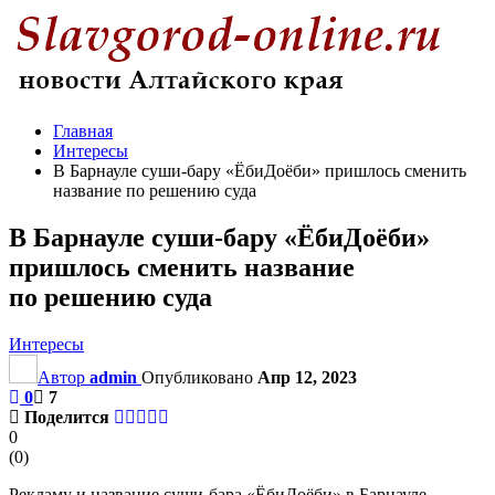
Главная
Интересы
В Барнауле суши-бару «ЁбиДоёби» пришлось сменить
название по решению суда
В Барнауле суши-бару «ЁбиДоёби»
пришлось сменить название
по решению суда
Интересы
Автор
admin
Опубликовано
Апр 12, 2023
0
7
Поделится
0
(
0
)
Рекламу и название суши-бара «ЁбиДоёби» в Барнауле