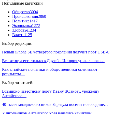
Популярные категории
Общество
3094
Происшествия
2860
Политика
1417
Экономика
1272
Здоровье
1234
Власть
1125
Выбор редакции:
Новый iPhone SE четвертого поколения получит порт USB-C
Все хотят, а есть только в Дружбе. История уникального…
Как алтайские политики и общественники оценивают
результаты…
Выбор читателей:
Всемирно известному поэту Ивану Жданову, уроженцу
Алтайского…
40 тысяч младшеклассников Барнаула посетят новогодние…
У школьников Алтайского края начались каникулы