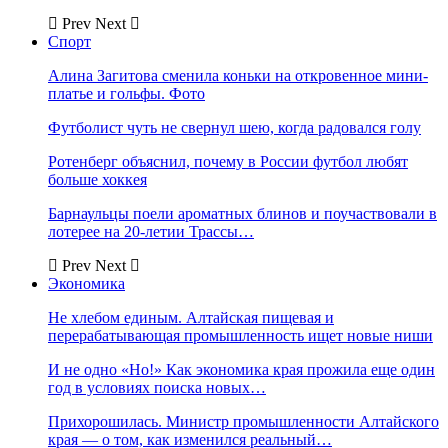
Prev
Next
Спорт
Алина Загитова сменила коньки на откровенное мини-
платье и гольфы. Фото
Футболист чуть не свернул шею, когда радовался голу
Ротенберг объяснил, почему в России футбол любят
больше хоккея
Барнаульцы поели ароматных блинов и поучаствовали в
лотерее на 20-летии Трассы…
Prev
Next
Экономика
Не хлебом единым. Алтайская пищевая и
перерабатывающая промышленность ищет новые ниши
И не одно «Но!» Как экономика края прожила еще один
год в условиях поиска новых…
Прихорошилась. Министр промышленности Алтайского
края — о том, как изменился реальный…