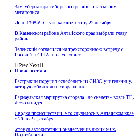
Замгубернатора сибирского региона стал мэром
мегаполиса
День 1398-й. Самое важное к утру 22 декабря
В Каменском районе Алтайского края выбрали главу
района
Зеленский согласился на трехстороннюю встречу с
Россией и США, но с условием
Prev
Next
Происшествия
Бастрыкин поручил освободить из СИЗО учительницу,
которую обвинили в совращении…
Барнаульская маршрутка сгорела «до скелета» возле ТЦ.
Фото и видео
Сводка происшествий. Что случилось в Алтайском крае
с 20 по 22 декабря
Утонул авторитетный бизнесмен из лихих 90-х.
Подробности