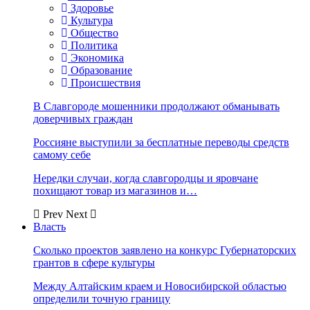
Здоровье
Культура
Общество
Политика
Экономика
Образование
Происшествия
В Славгороде мошенники продолжают обманывать
доверчивых граждан
Россияне выступили за бесплатные переводы средств
самому себе
Нередки случаи, когда славгородцы и яровчане
похищают товар из магазинов и…
Prev
Next
Власть
Сколько проектов заявлено на конкурс Губернаторских
грантов в сфере культуры
Между Алтайским краем и Новосибирской областью
определили точную границу