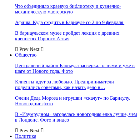
Что объединяло краевую библиотеку и кузнечно-
механическую мастерскую
Афиша. Куда сходить в Барнауле со 2 по 9 февраля
В барнаульском музее пройдет лекция о древних
крепостях Горного Алтая
Prev
Next
Общество
Центральный район Барнаула засверкал огнями и уже в
шаге от Нового года. Фото
Клиенты идут за любовью. Предприниматели
поделились советами, как начать дело в…
Олени Деда Мороза и игрушки «скачут» по Барнаулу.
Новогодние фото
В «Изумрудном» загорелась новогодняя елка лучше, чем
в Лондоне. Фото и видео
Prev
Next
Политика