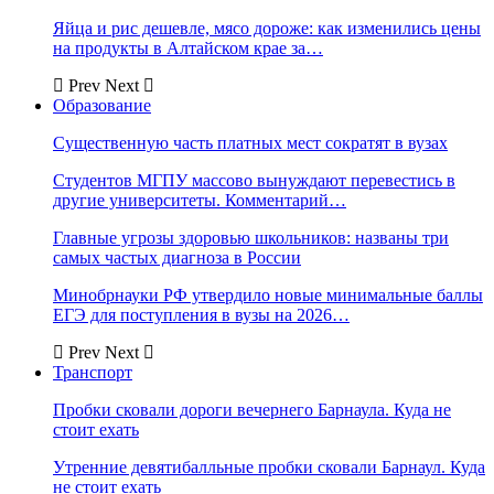
Яйца и рис дешевле, мясо дороже: как изменились цены
на продукты в Алтайском крае за…
Prev
Next
Образование
Существенную часть платных мест сократят в вузах
Студентов МГПУ массово вынуждают перевестись в
другие университеты. Комментарий…
Главные угрозы здоровью школьников: названы три
самых частых диагноза в России
Минобрнауки РФ утвердило новые минимальные баллы
ЕГЭ для поступления в вузы на 2026…
Prev
Next
Транспорт
Пробки сковали дороги вечернего Барнаула. Куда не
стоит ехать
Утренние девятибалльные пробки сковали Барнаул. Куда
не стоит ехать