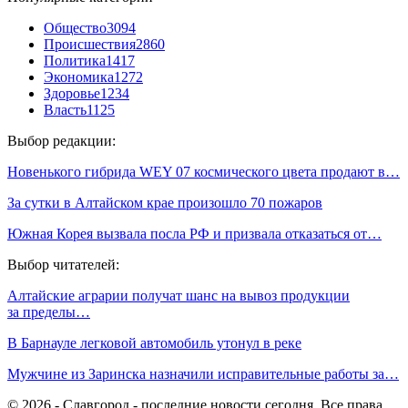
Общество
3094
Происшествия
2860
Политика
1417
Экономика
1272
Здоровье
1234
Власть
1125
Выбор редакции:
Новенького гибрида WEY 07 космического цвета продают в…
За сутки в Алтайском крае произошло 70 пожаров
Южная Корея вызвала посла РФ и призвала отказаться от…
Выбор читателей:
Алтайские аграрии получат шанс на вывоз продукции
за пределы…
В Барнауле легковой автомобиль утонул в реке
Мужчине из Заринска назначили исправительные работы за…
© 2026 - Славгород - последние новости сегодня. Все права