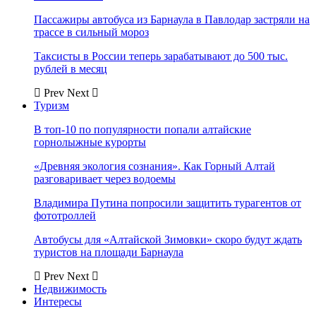
Пассажиры автобуса из Барнаула в Павлодар застряли на
трассе в сильный мороз
Таксисты в России теперь зарабатывают до 500 тыс.
рублей в месяц
Prev
Next
Туризм
В топ-10 по популярности попали алтайские
горнолыжные курорты
«Древняя экология сознания». Как Горный Алтай
разговаривает через водоемы
Владимира Путина попросили защитить турагентов от
фототроллей
Автобусы для «Алтайской Зимовки» скоро будут ждать
туристов на площади Барнаула
Prev
Next
Недвижимость
Интересы