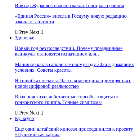
Виктор Журавлев избран главой Троицкого района
«Единая Россия» внесла в Госдуму новую редакцию
закона о занятости
Prev
Next
Здоровье
Новый год без последствий. Почему праздничные
каникулы становятся испытанием для…
Маникюр как в салоне к Новому году 2026 в домашних
условиях. Советы красоты
На ошибках лечатся. Частная медицина примиряется с
новой цифровой реальностью
Врач подсказал действенные способы защиты от
гонконгского гриппа. Точные симптомы
Prev
Next
Культура
Еще один алтайский кинозал присоединился к проекту
«Пушкинская карта»