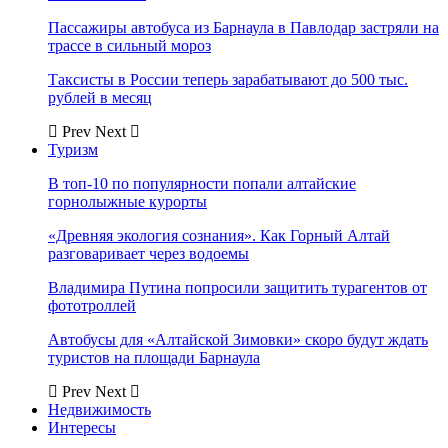
Пассажиры автобуса из Барнаула в Павлодар застряли на
трассе в сильный мороз
Таксисты в России теперь зарабатывают до 500 тыс.
рублей в месяц
Prev
Next
Туризм
В топ-10 по популярности попали алтайские
горнолыжные курорты
«Древняя экология сознания». Как Горный Алтай
разговаривает через водоемы
Владимира Путина попросили защитить турагентов от
фототроллей
Автобусы для «Алтайской Зимовки» скоро будут ждать
туристов на площади Барнаула
Prev
Next
Недвижимость
Интересы