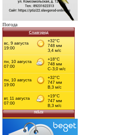
Погода
Славгород