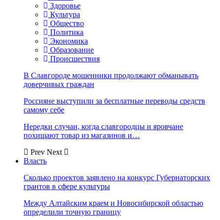
Здоровье
Культура
Общество
Политика
Экономика
Образование
Происшествия
В Славгороде мошенники продолжают обманывать
доверчивых граждан
Россияне выступили за бесплатные переводы средств
самому себе
Нередки случаи, когда славгородцы и яровчане
похищают товар из магазинов и…
Prev
Next
Власть
Сколько проектов заявлено на конкурс Губернаторских
грантов в сфере культуры
Между Алтайским краем и Новосибирской областью
определили точную границу