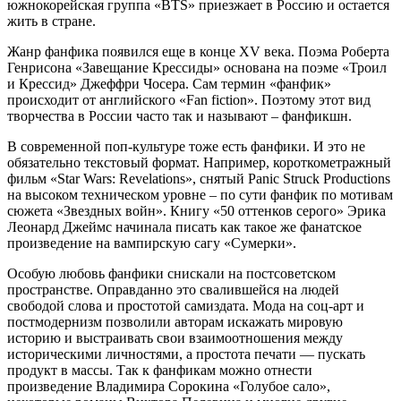
южнокорейская группа «BTS» приезжает в Россию и остается
жить в стране.
Жанр фанфика появился еще в конце XV века. Поэма Роберта
Генрисона «Завещание Крессиды» основана на поэме «Троил
и Крессид» Джеффри Чосера. Сам термин «фанфик»
происходит от английского «Fan fiction». Поэтому этот вид
творчества в России часто так и называют – фанфикшн.
В современной поп-культуре тоже есть фанфики. И это не
обязательно текстовый формат. Например, короткометражный
фильм «Star Wars: Revelations», снятый Panic Struck Productions
на высоком техническом уровне – по сути фанфик по мотивам
сюжета «Звездных войн». Книгу «50 оттенков серого» Эрика
Леонард Джеймс начинала писать как такое же фанатское
произведение на вампирскую сагу «Сумерки».
Особую любовь фанфики снискали на постсоветском
пространстве. Оправданно это свалившейся на людей
свободой слова и простотой самиздата. Мода на соц-арт и
постмодернизм позволили авторам искажать мировую
историю и выстраивать свои взаимоотношения между
историческими личностями, а простота печати — пускать
продукт в массы. Так к фанфикам можно отнести
произведение Владимира Сорокина «Голубое сало»,