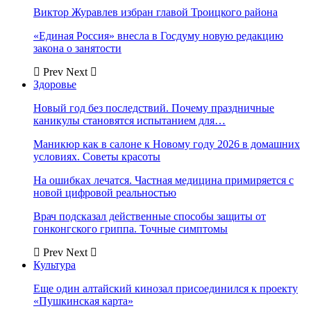
Виктор Журавлев избран главой Троицкого района
«Единая Россия» внесла в Госдуму новую редакцию
закона о занятости
Prev
Next
Здоровье
Новый год без последствий. Почему праздничные
каникулы становятся испытанием для…
Маникюр как в салоне к Новому году 2026 в домашних
условиях. Советы красоты
На ошибках лечатся. Частная медицина примиряется с
новой цифровой реальностью
Врач подсказал действенные способы защиты от
гонконгского гриппа. Точные симптомы
Prev
Next
Культура
Еще один алтайский кинозал присоединился к проекту
«Пушкинская карта»