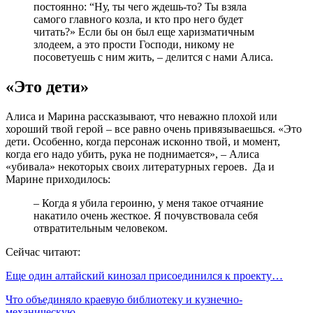
постоянно: “Ну, ты чего ждешь-то? Ты взяла
самого главного козла, и кто про него будет
читать?» Если бы он был еще харизматичным
злодеем, а это прости Господи, никому не
посоветуешь с ним жить, – делится с нами Алиса.
«Это дети»
Алиса и Марина рассказывают, что неважно плохой или
хороший твой герой – все равно очень привязываешься. «Это
дети. Особенно, когда персонаж исконно твой, и момент,
когда его надо убить, рука не поднимается», – Алиса
«убивала» некоторых своих литературных героев. Да и
Марине приходилось:
– Когда я убила героиню, у меня такое отчаяние
накатило очень жесткое. Я почувствовала себя
отвратительным человеком.
Сейчас читают:
Еще один алтайский кинозал присоединился к проекту…
Что объединяло краевую библиотеку и кузнечно-
механическую…