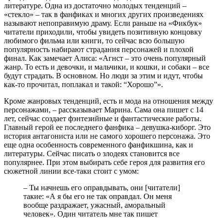
литературе. Одна из достаточно молодых тенденций –
«стекло» – так в фанфиках и многих других произведениях
называют непоправимую драму. Если раньше на «Фикбук»
читатели приходили, чтобы увидеть позитивную концовку
любимого фильма или книги, то сейчас всю большую
популярность набирают страдания персонажей и плохой
финал. Как замечает Алиса: «Агнст – это очень популярный
жанр. То есть и девочки, и мальчики, и кошки, и собаки – все
будут страдать. В основном. Но люди за этим и идут, чтобы
как-то прочитал, поплакал и такой: “Хорошо”».
Кроме жанровых тенденций, есть и мода на отношения между
персонажами, – рассказывает Марина. Сама она пишет с 14
лет, сейчас создает фэнтезийные и фантастические работы.
Главный герой ее последнего фанфика – девушка-киборг. Это
история антагониста или не самого хорошего персонажа. Это
еще одна особенность современного фанфикшина, как и
литературы. Сейчас писать о злодеях становится все
популярнее. При этом выбирать себе героя для развития его
сюжетной линии все-таки стоит с умом:
– Ты начнешь его оправдывать, они [читатели]
такие: «А я бы его не так оправдал. Он меня
вообще раздражает, ужасный, аморальный
человек». Один читатель мне так пишет