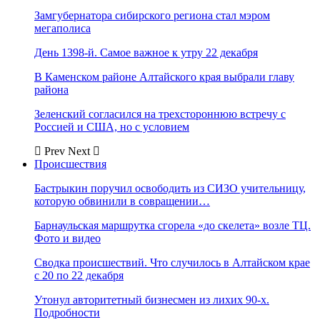
Замгубернатора сибирского региона стал мэром
мегаполиса
День 1398-й. Самое важное к утру 22 декабря
В Каменском районе Алтайского края выбрали главу
района
Зеленский согласился на трехстороннюю встречу с
Россией и США, но с условием
Prev
Next
Происшествия
Бастрыкин поручил освободить из СИЗО учительницу,
которую обвинили в совращении…
Барнаульская маршрутка сгорела «до скелета» возле ТЦ.
Фото и видео
Сводка происшествий. Что случилось в Алтайском крае
с 20 по 22 декабря
Утонул авторитетный бизнесмен из лихих 90-х.
Подробности