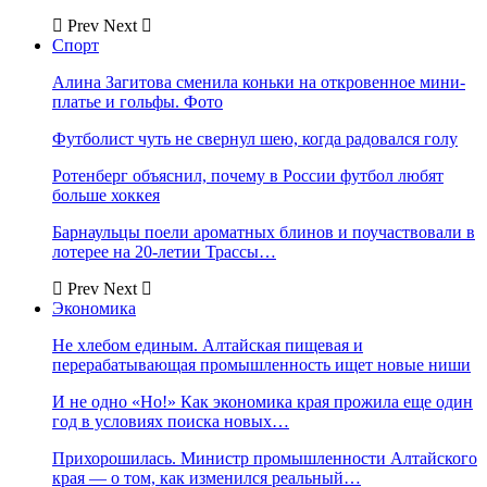
Prev
Next
Спорт
Алина Загитова сменила коньки на откровенное мини-
платье и гольфы. Фото
Футболист чуть не свернул шею, когда радовался голу
Ротенберг объяснил, почему в России футбол любят
больше хоккея
Барнаульцы поели ароматных блинов и поучаствовали в
лотерее на 20-летии Трассы…
Prev
Next
Экономика
Не хлебом единым. Алтайская пищевая и
перерабатывающая промышленность ищет новые ниши
И не одно «Но!» Как экономика края прожила еще один
год в условиях поиска новых…
Прихорошилась. Министр промышленности Алтайского
края — о том, как изменился реальный…