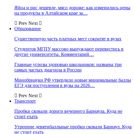
Яйца и рис дешевле, мясо дороже: как изменились цены
на продукты в Алтайском крае за…
Prev
Next
Образование
Существенную часть платных мест сократят в вузах
Студентов МГПУ массово вынуждают перевестись в
другие университеты. Комментарий…
Главные угрозы здоровью школьников: названы три
самых частых диагноза в России
Минобрнауки РФ утвердило новые минимальные баллы
ЕГЭ для поступления в вузы на 2026…
Prev
Next
Транспорт
Пробки сковали дороги вечернего Барнаула. Куда не
стоит ехать
Утренние девятибалльные пробки сковали Барнаул. Куда
не стоит ехать