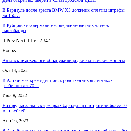
День открытых дверей в Славгородской ДШИ
В Барнауле после ареста BMW X3 должник оплатил штрафы
на 156…
В Рубцовске задержали несовершеннолетних членов
наркобанды
Prev
Next
1 из 2 347
Новое:
Алтайские археологи обнаружили редкие китайские монеты
Окт 14, 2022
В Алтайском крае идет поиск родственников летчиков,
разбившихся 70…
Июл 8, 2022
На предпасхальных ярмарках барнаульцы потратили более 10
млн рублей
Апр 16, 2023
В Алтайском крае производят мишени для танковой стрельбы