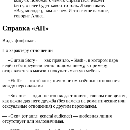
кому-то поможет с чем-то справиться. Может
быть, от нее будет какой-то толк. Люди такие:
«Вау, молодец, нам легче». И это самое важное, –
говорит Алиса.
Справка «АП»
Виды фанфиков:
По характеру отношений
— «Curtain Story» — как правило, «Slash», в котором пара
ведёт себя преувеличенно по-домашнему, к примеру,
отправляется в магазин покупать мягкую мебель.
— «Fluff» — это тёплые, ничем не омрачённые отношения
между персонажами.
— «Smarm» — один персонаж дает понять, словом или делом,
как важна для него дружба (без намека на романтические или
сексуальные отношения) с другим персонажем.
— «Gen» (от англ. general audience) — любовная линия
отсутствует или малозначимая.