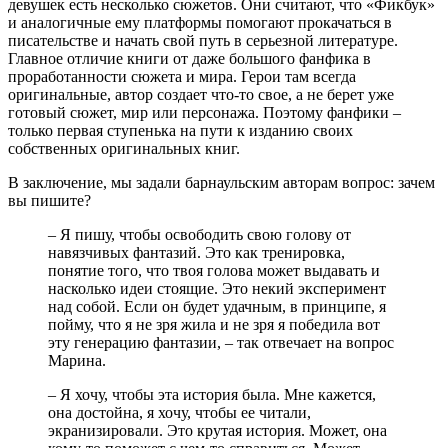
девушек есть несколько сюжетов. Они считают, что «Фикбук»
и аналогичные ему платформы помогают прокачаться в
писательстве и начать свой путь в серьезной литературе.
Главное отличие книги от даже большого фанфика в
проработанности сюжета и мира. Герои там всегда
оригинальные, автор создает что-то свое, а не берет уже
готовый сюжет, мир или персонажа. Поэтому фанфики –
только первая ступенька на пути к изданию своих
собственных оригинальных книг.
В заключение, мы задали барнаульским авторам вопрос: зачем
вы пишите?
– Я пишу, чтобы освободить свою голову от
навязчивых фантазий. Это как тренировка,
понятие того, что твоя голова может выдавать и
насколько идеи стоящие. Это некий эксперимент
над собой. Если он будет удачным, в принципе, я
пойму, что я не зря жила и не зря я победила вот
эту генерацию фантазии, – так отвечает на вопрос
Марина.
– Я хочу, чтобы эта история была. Мне кажется,
она достойна, я хочу, чтобы ее читали,
экранизировали. Это крутая история. Может, она