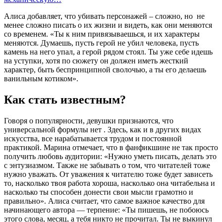
Алиса добавляет, что убивать персонажей – сложно, но не
менее сложно писать о их жизни и видеть, как они меняются
со временем. «Ты к ним привязываешься, и их характеры
меняются. Думаешь, пусть герой не убил человека, пусть
камень на него упал, а герой рядом стоял. Ты уже себе идешь
на уступки, хотя по сюжету он должен иметь жесткий
характер, быть беспринципной сволочью, а ты его делаешь
ванильным котиком».
Как стать известным?
Говоря о популярности, девушки признаются, что
универсальной формулы нет . Здесь, как и в других видах
искусства, все нарабатывается трудом и постоянной
практикой. Марина отмечает, что в фанфикшине не так просто
получить любовь аудитории: «Нужно уметь писать, делать это
с энтузиазмом. Также не забывать о том, что читателей тоже
нужно уважать. От уважения к читателю тоже будет зависеть
то, насколько твоя работа хороша, насколько она читабельна и
насколько ты способен донести свои мысли грамотно и
правильно». Алиса считает, что самое важное качество для
начинающего автора — терпение: «Ты пишешь, не побоюсь
этого слова, месяц, а тебя никто не прочитал. Ты не выкинул