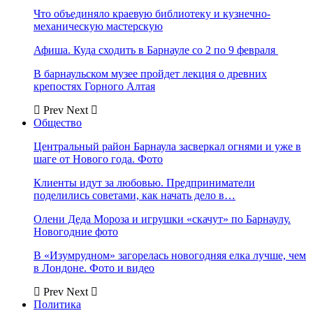
Что объединяло краевую библиотеку и кузнечно-
механическую мастерскую
Афиша. Куда сходить в Барнауле со 2 по 9 февраля
В барнаульском музее пройдет лекция о древних
крепостях Горного Алтая
Prev
Next
Общество
Центральный район Барнаула засверкал огнями и уже в
шаге от Нового года. Фото
Клиенты идут за любовью. Предприниматели
поделились советами, как начать дело в…
Олени Деда Мороза и игрушки «скачут» по Барнаулу.
Новогодние фото
В «Изумрудном» загорелась новогодняя елка лучше, чем
в Лондоне. Фото и видео
Prev
Next
Политика