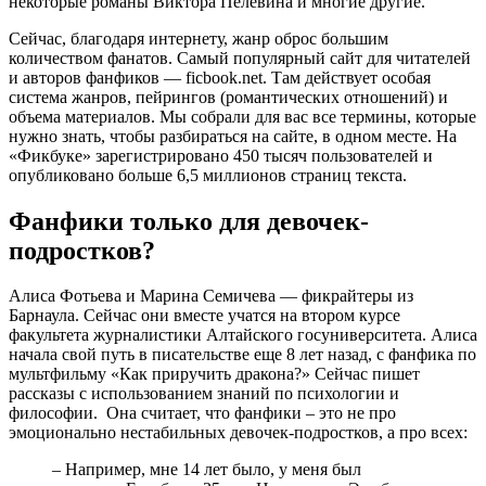
некоторые романы Виктора Пелевина и многие другие.
Сейчас, благодаря интернету, жанр оброс большим
количеством фанатов. Самый популярный сайт для читателей
и авторов фанфиков — ficbook.net. Там действует особая
система жанров, пейрингов (романтических отношений) и
объема материалов. Мы собрали для вас все термины, которые
нужно знать, чтобы разбираться на сайте, в одном месте. На
«Фикбуке» зарегистрировано 450 тысяч пользователей и
опубликовано больше 6,5 миллионов страниц текста.
Фанфики только для девочек-
подростков?
Алиса Фотьева и Марина Семичева — фикрайтеры из
Барнаула. Сейчас они вместе учатся на втором курсе
факультета журналистики Алтайского госуниверситета. Алиса
начала свой путь в писательстве еще 8 лет назад, с фанфика по
мультфильму «Как приручить дракона?» Сейчас пишет
рассказы с использованием знаний по психологии и
философии. Она считает, что фанфики – это не про
эмоционально нестабильных девочек-подростков, а про всех:
– Например, мне 14 лет было, у меня был