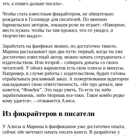
это, а пошел дальше писать».
Чтобы стать известным фикрайтером, не обязательно
рождаться в Голливуде для писателей. По мнению
барнаульских авторов, локация роли не играет: «Наверное,
место нужно, чтобы ты там прожил, что-то увидел, и
творчество выдал».
Заработать на фанфиках можно, но достаточно тяжело.
Марина рассказывает про два пути: первый, когда ты уже
достаточно известный автор, можно начать сотрудничать с
издательством. Или второй – собирать донаты со своих
читателей. У обоих вариантов есть свои плюсы и минусы.
Например, в случае работы с издательством, будьте готовы
отрабатывать рекламный заказ. А пожертвования аудитории
накладывают свою ответственность. «Не про деньги, мне
кажется, “Фикбук”. Это надо уметь. То есть ты либо
зарабатываешь, либо творишь все-таки. Такое комбо редко
кому удается», – отзывается Алиса.
Из фикрайтеров в писатели
У Алисы и Марины в фанфикшине уже достаточно опыта,
сейчас обе мечтают начать писать книги. В разработке у