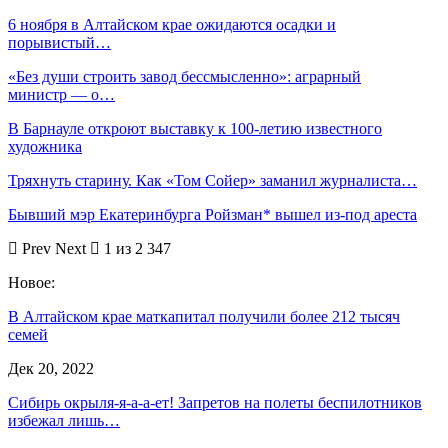
6 ноября в Алтайском крае ожидаются осадки и
порывистый…
«Без души строить завод бессмысленно»: аграрный
министр — о…
В Барнауле откроют выставку к 100-летию известного
художника
Тряхнуть старину. Как «Том Сойер» заманил журналиста…
Бывший мэр Екатеринбурга Ройзман* вышел из-под ареста
Prev
Next
1 из 2 347
Новое:
В Алтайском крае маткапитал получили более 212 тысяч
семей
Дек 20, 2022
Сибирь окрыля-я-а-а-ет! Запретов на полеты беспилотников
избежал лишь…