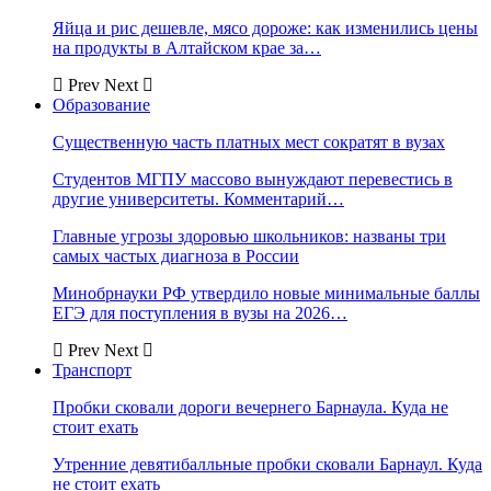
Яйца и рис дешевле, мясо дороже: как изменились цены
на продукты в Алтайском крае за…
Prev
Next
Образование
Существенную часть платных мест сократят в вузах
Студентов МГПУ массово вынуждают перевестись в
другие университеты. Комментарий…
Главные угрозы здоровью школьников: названы три
самых частых диагноза в России
Минобрнауки РФ утвердило новые минимальные баллы
ЕГЭ для поступления в вузы на 2026…
Prev
Next
Транспорт
Пробки сковали дороги вечернего Барнаула. Куда не
стоит ехать
Утренние девятибалльные пробки сковали Барнаул. Куда
не стоит ехать