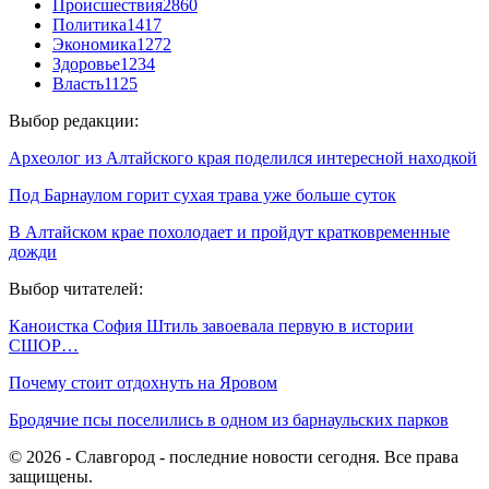
Происшествия
2860
Политика
1417
Экономика
1272
Здоровье
1234
Власть
1125
Выбор редакции:
Археолог из Алтайского края поделился интересной находкой
Под Барнаулом горит сухая трава уже больше суток
В Алтайском крае похолодает и пройдут кратковременные
дожди
Выбор читателей:
Каноистка София Штиль завоевала первую в истории
СШОР…
Почему стоит отдохнуть на Яровом
Бродячие псы поселились в одном из барнаульских парков
© 2026 - Славгород - последние новости сегодня. Все права
защищены.