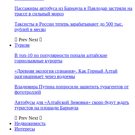
Пассажиры автобуса из Барнаула в Павлодар застряли на
трассе в сильный мороз
Таксисты в России теперь зарабатывают до 500 тыс.
рублей в месяц
Prev
Next
Туризм
В топ-10 по популярности попали алтайские
горнолыжные курорты
«Древняя экология сознания». Как Горный Алтай
разговаривает через водоемы
Владимира Путина попросили защитить турагентов от
фототроллей
Автобусы для «Алтайской Зимовки» скоро будут ждать
туристов на площади Барнаула
Prev
Next
Недвижимость
Интересы