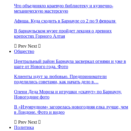
Что объединяло краевую библиотеку и кузнечно-
механическую мастерскую
Афиша. Куда сходить в Барнауле со 2 по 9 февраля
В барнаульском музее пройдет лекция о древних
крепостях Горного Алтая
Prev
Next
Общество
Центральный район Барнаула засверкал огнями и уже в
шаге от Нового года. Фото
Клиенты идут за любовью. Предприниматели
поделились советами, как начать дело в…
Олени Деда Мороза и игрушки «скачут» по Барнаулу.
Новогодние фото
В «Изумрудном» загорелась новогодняя елка лучше, чем
в Лондоне. Фото и видео
Prev
Next
Политика