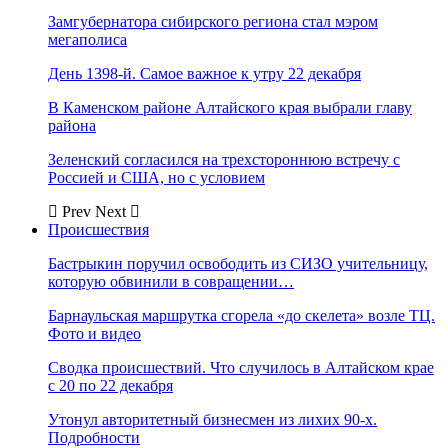
Замгубернатора сибирского региона стал мэром
мегаполиса
День 1398-й. Самое важное к утру 22 декабря
В Каменском районе Алтайского края выбрали главу
района
Зеленский согласился на трехстороннюю встречу с
Россией и США, но с условием
Prev
Next
Происшествия
Бастрыкин поручил освободить из СИЗО учительницу,
которую обвинили в совращении…
Барнаульская маршрутка сгорела «до скелета» возле ТЦ.
Фото и видео
Сводка происшествий. Что случилось в Алтайском крае
с 20 по 22 декабря
Утонул авторитетный бизнесмен из лихих 90-х.
Подробности