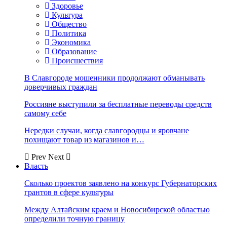
Здоровье
Культура
Общество
Политика
Экономика
Образование
Происшествия
В Славгороде мошенники продолжают обманывать
доверчивых граждан
Россияне выступили за бесплатные переводы средств
самому себе
Нередки случаи, когда славгородцы и яровчане
похищают товар из магазинов и…
Prev
Next
Власть
Сколько проектов заявлено на конкурс Губернаторских
грантов в сфере культуры
Между Алтайским краем и Новосибирской областью
определили точную границу