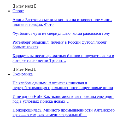
Prev
Next
Спорт
Алина Загитова сменила коньки на откровенное мини-
платье и гольфы. Фото
Футболист чуть не свернул шею, когда радовался голу
Ротенберг объяснил, почему в России футбол любят
больше хоккея
Барнаульцы поели ароматных блинов и поучаствовали в
лотерее на 20-летии Трассы…
Prev
Next
Экономика
Не хлебом единым. Алтайская пищевая и
перерабатывающая промышленность ищет новые ниши
И не одно «Но!» Как экономика края прожила еще один
год в условиях поиска новых…
Прихорошилась. Министр промышленности Алтайского
края — о том, как изменился реальный…