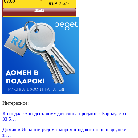
Интересное:
Коттедж с «пьедесталом» для слона продают в Барнауле за
33,5…
Домик в Испании рядом с морем продают по цене двушки
в …