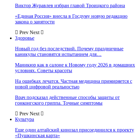
Виктор Журавлев избран главой Троицкого района
«Единая Россия» внесла в Госдуму новую редакцию
закона о занятости
Prev
Next
Здоровье
Новый год без последствий. Почему праздничные
каникулы становятся испытанием для…
Маникюр как в салоне к Новому году 2026 в домашних
условиях. Советы красоты
На ошибках лечатся. Частная медицина примиряется с
новой цифровой реальностью
Врач подсказал действенные способы защиты от
гонконгского гриппа. Точные симптомы
Prev
Next
Культура
Еще один алтайский кинозал присоединился к проекту
«Пушкинская карта»