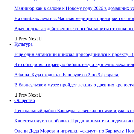
Маникюр как в салоне к Новому году 2026 в домашних у
На ошибках лечатся. Частная медицина примиряется с н
Врач подсказал действенные способы защиты от гонконг
Prev
Next
Культура
Еще один алтайский кинозал присоединился к проекту «
Что объединяло краевую библиотеку и кузнечно-механи
Афиша. Куда сходить в Барнауле со 2 по 9 февраля
В барнаульском музее пройдет лекция о древних крепост
Prev
Next
Общество
Центральный район Барнаула засверкал огнями и уже в ш
Клиенты идут за любовью. Предприниматели поделились 
Олени Деда Мороза и игрушки «скачут» по Барнаулу. Но