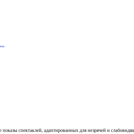
ю…
е показы спектаклей, адаптированных для незрячей и слабовидя