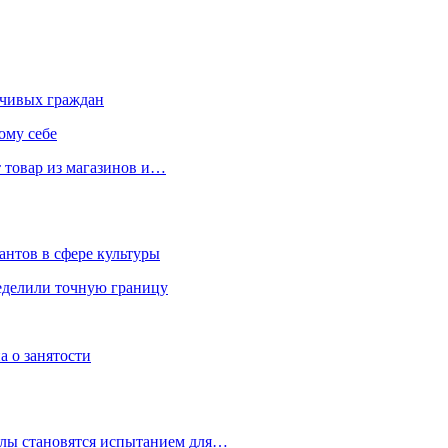
чивых граждан
ому себе
 товар из магазинов и…
антов в сфере культуры
еделили точную границу
а о занятости
улы становятся испытанием для…