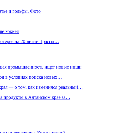
атье и гольфы. Фото
ше хоккея
лотерее на 20-летии Трассы…
ющая промышленность ищет новые ниши
год в условиях поиска новых…
рая — о том, как изменился реальный…
на продукты в Алтайском крае за…
гие университеты. Комментарий…