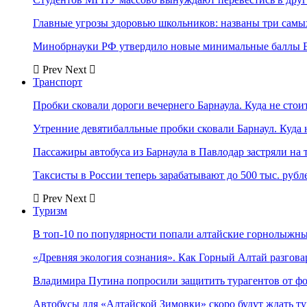
Главные угрозы здоровью школьников: названы три самых
Минобрнауки РФ утвердило новые минимальные баллы Е
Prev
Next
Транспорт
Пробки сковали дороги вечернего Барнаула. Куда не стоит
Утренние девятибалльные пробки сковали Барнаул. Куда н
Пассажиры автобуса из Барнаула в Павлодар застряли на 
Таксисты в России теперь зарабатывают до 500 тыс. рубл
Prev
Next
Туризм
В топ-10 по популярности попали алтайские горнолыжн
«Древняя экология сознания». Как Горный Алтай разгова
Владимира Путина попросили защитить турагентов от ф
Автобусы для «Алтайской Зимовки» скоро будут ждать ту