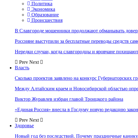
Политика
Экономика
Образование
Происшествия
В Славгороде мошенники продолжают обманывать довер
Россияне выступили за бесплатные переводы средств сам
Нередки случаи, когда славгородцы и яровчане похищают
Prev
Next
Власть
Сколько проектов заявлено на конкурс Губернаторских гр
Между Алтайским краем и Новосибирской областью опр
Виктор Журавлев избран главой Троицкого района
«Единая Россия» внесла в Госдуму новую редакцию закон
Prev
Next
Здоровье
Новый год без последствий. Почему праздничные каник