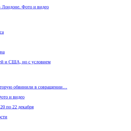
в Лондоне. Фото и видео
са
она
ей и США, но с условием
которую обвинили в совращении…
Фото и видео
20 по 22 декабря
ости