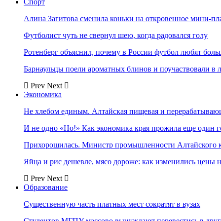
Спорт
Алина Загитова сменила коньки на откровенное мини-пл
Футболист чуть не свернул шею, когда радовался голу
Ротенберг объяснил, почему в России футбол любят боль
Барнаульцы поели ароматных блинов и поучаствовали в 
Prev
Next
Экономика
Не хлебом единым. Алтайская пищевая и перерабатыва
И не одно «Но!» Как экономика края прожила еще один 
Прихорошилась. Министр промышленности Алтайского к
Яйца и рис дешевле, мясо дороже: как изменились цены 
Prev
Next
Образование
Существенную часть платных мест сократят в вузах
Студентов МГПУ массово вынуждают перевестись в дру