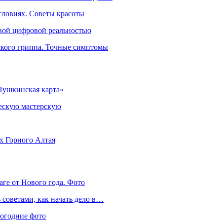
словиях. Советы красоты
овой цифровой реальностью
ского гриппа. Точные симптомы
Пушкинская карта»
ческую мастерскую
ях Горного Алтая
аге от Нового года. Фото
советами, как начать дело в…
вогодние фото