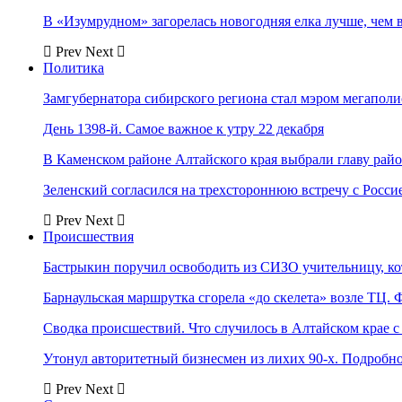
В «Изумрудном» загорелась новогодняя елка лучше, чем 
Prev
Next
Политика
Замгубернатора сибирского региона стал мэром мегаполи
День 1398-й. Самое важное к утру 22 декабря
В Каменском районе Алтайского края выбрали главу рай
Зеленский согласился на трехстороннюю встречу с Росси
Prev
Next
Происшествия
Бастрыкин поручил освободить из СИЗО учительницу, 
Барнаульская маршрутка сгорела «до скелета» возле ТЦ. 
Сводка происшествий. Что случилось в Алтайском крае с 
Утонул авторитетный бизнесмен из лихих 90-х. Подробн
Prev
Next