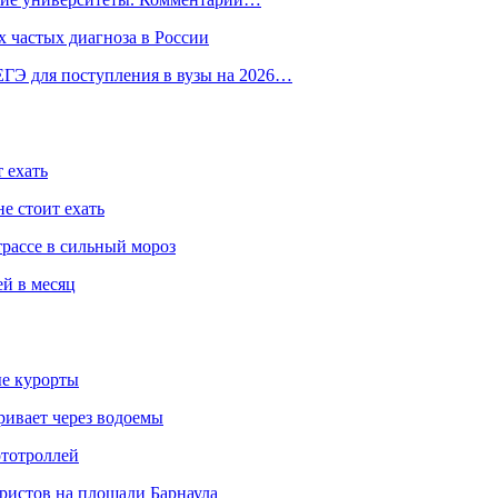
 частых диагноза в России
ГЭ для поступления в вузы на 2026…
 ехать
е стоит ехать
трассе в сильный мороз
ей в месяц
ые курорты
ривает через водоемы
ототроллей
ристов на площади Барнаула