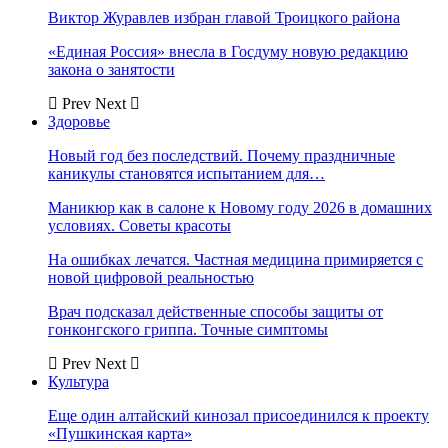
Виктор Журавлев избран главой Троицкого района
«Единая Россия» внесла в Госдуму новую редакцию
закона о занятости
Prev
Next
Здоровье
Новый год без последствий. Почему праздничные
каникулы становятся испытанием для…
Маникюр как в салоне к Новому году 2026 в домашних
условиях. Советы красоты
На ошибках лечатся. Частная медицина примиряется с
новой цифровой реальностью
Врач подсказал действенные способы защиты от
гонконгского гриппа. Точные симптомы
Prev
Next
Культура
Еще один алтайский кинозал присоединился к проекту
«Пушкинская карта»