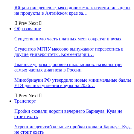
Яйца и рис дешевле, мясо дороже: как изменились цены
на продукты в Алтайском крае за…
Prev
Next
Образование
Существенную часть платных мест сократят в вузах
Студентов МГПУ массово вынуждают перевестись в
другие университеты. Комментарий…
Главные угрозы здоровью школьников: названы три
самых частых диагноза в России
Минобрнауки РФ утвердило новые минимальные баллы
ЕГЭ для поступления в вузы на 2026…
Prev
Next
Транспорт
Пробки сковали дороги вечернего Барнаула. Куда не
стоит ехать
Утренние девятибалльные пробки сковали Барнаул. Куда
не стоит ехать