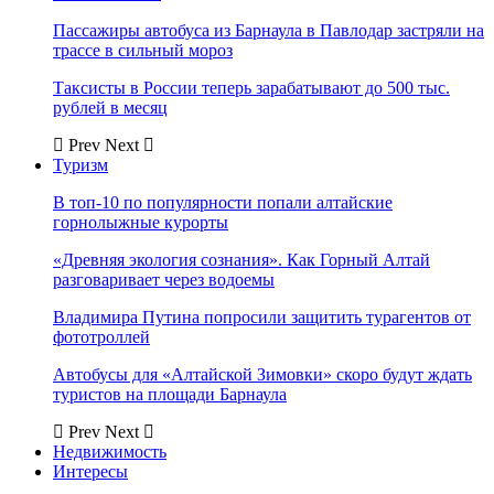
Пассажиры автобуса из Барнаула в Павлодар застряли на
трассе в сильный мороз
Таксисты в России теперь зарабатывают до 500 тыс.
рублей в месяц
Prev
Next
Туризм
В топ-10 по популярности попали алтайские
горнолыжные курорты
«Древняя экология сознания». Как Горный Алтай
разговаривает через водоемы
Владимира Путина попросили защитить турагентов от
фототроллей
Автобусы для «Алтайской Зимовки» скоро будут ждать
туристов на площади Барнаула
Prev
Next
Недвижимость
Интересы