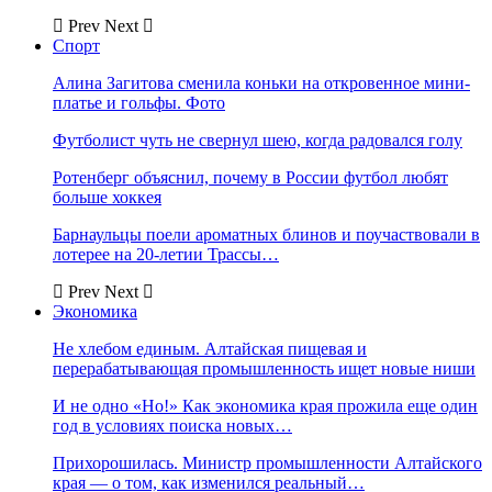
Prev
Next
Спорт
Алина Загитова сменила коньки на откровенное мини-
платье и гольфы. Фото
Футболист чуть не свернул шею, когда радовался голу
Ротенберг объяснил, почему в России футбол любят
больше хоккея
Барнаульцы поели ароматных блинов и поучаствовали в
лотерее на 20-летии Трассы…
Prev
Next
Экономика
Не хлебом единым. Алтайская пищевая и
перерабатывающая промышленность ищет новые ниши
И не одно «Но!» Как экономика края прожила еще один
год в условиях поиска новых…
Прихорошилась. Министр промышленности Алтайского
края — о том, как изменился реальный…