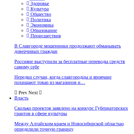
Здоровье
Культура
Общество
Политика
Экономика
Образование
Происшествия
В Славгороде мошенники продолжают обманывать
доверчивых граждан
Россияне выступили за бесплатные переводы средств
самому себе
Нередки случаи, когда славгородцы и яровчане
похищают товар из магазинов и…
Prev
Next
Власть
Сколько проектов заявлено на конкурс Губернаторских
грантов в сфере культуры
Между Алтайским краем и Новосибирской областью
определили точную границу