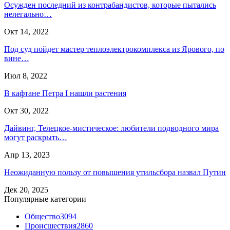
Осужден последний из контрабандистов, которые пытались
нелегально…
Окт 14, 2022
Под суд пойдет мастер теплоэлектрокомплекса из Ярового, по
вине…
Июл 8, 2022
В кафтане Петра I нашли растения
Окт 30, 2022
Дайвинг, Телецкое-мистическое: любители подводного мира
могут раскрыть…
Апр 13, 2023
Неожиданную пользу от повышения утильсбора назвал Путин
Дек 20, 2025
Популярные категории
Общество
3094
Происшествия
2860