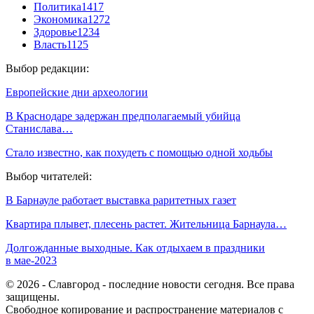
Политика
1417
Экономика
1272
Здоровье
1234
Власть
1125
Выбор редакции:
Европейские дни археологии
В Краснодаре задержан предполагаемый убийца
Станислава…
Стало известно, как похудеть с помощью одной ходьбы
Выбор читателей:
В Барнауле работает выставка раритетных газет
Квартира плывет, плесень растет. Жительница Барнаула…
Долгожданные выходные. Как отдыхаем в праздники
в мае-2023
© 2026 - Славгород - последние новости сегодня. Все права
защищены.
Свободное копирование и распространение материалов с