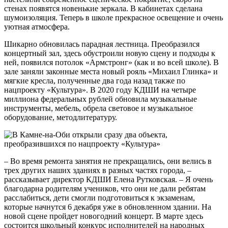
стенах появятся новенькие зеркала. В кабинетах сделана
шумоизоляция. Теперь в школе прекрасное освещение и очень
уютная атмосфера.
Шикарно обновилась парадная лестница. Преобразился
концертный зал, здесь обустроили новую сцену и подходы к
ней, появился потолок «Армстронг» (как и во всей школе). В
зале заняли законные места новый рояль «Михаил Глинка» и
мягкие кресла, полученные два года назад также по
нацпроекту «Культура». В 2020 году КДШИ на четыре
миллиона федеральных рублей обновила музыкальные
инструменты, мебель, обрела световое и музыкальное
оборудование, методлитературу.
– Во время ремонта занятия не прекращались, они велись в
трех других наших зданиях в разных частях города, –
рассказывает директор КДШИ Елена Рутковская. – Я очень
благодарна родителям учеников, что они не дали ребятам
расслабиться, дети смогли подготовиться к экзаменам,
которые начнутся 6 декабря уже в обновленном здании. На
новой сцене пройдет новогодний концерт. В марте здесь
состоится школьный конкурс исполнителей на народных