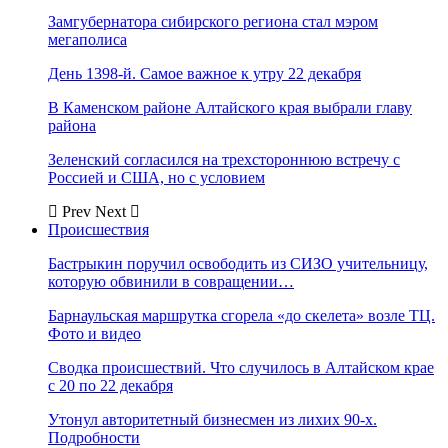
Замгубернатора сибирского региона стал мэром
мегаполиса
День 1398-й. Самое важное к утру 22 декабря
В Каменском районе Алтайского края выбрали главу
района
Зеленский согласился на трехстороннюю встречу с
Россией и США, но с условием
Prev
Next
Происшествия
Бастрыкин поручил освободить из СИЗО учительницу,
которую обвинили в совращении…
Барнаульская маршрутка сгорела «до скелета» возле ТЦ.
Фото и видео
Сводка происшествий. Что случилось в Алтайском крае
с 20 по 22 декабря
Утонул авторитетный бизнесмен из лихих 90-х.
Подробности