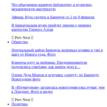
Что объединяло краевую библиотеку и кузнечно-
механическую мастерскую
Афиша. Куда сходить в Барнауле со 2 по 9 февраля
В барнаульском музее пройдет лекция о древних
крепостях Горного Алтая
Prev
Next
Общество
Центральный район Барнаула засверкал огнями и уже в
шаге от Нового года. Фото
Клиенты идут за любовью. Предприниматели
поделились советами, как начать дело в…
Олени Деда Мороза и игрушки «скачут» по Барнаулу.
Новогодние фото
В «Изумрудном» загорелась новогодняя елка лучше, чем
в Лондоне. Фото и видео
Prev
Next
Политика