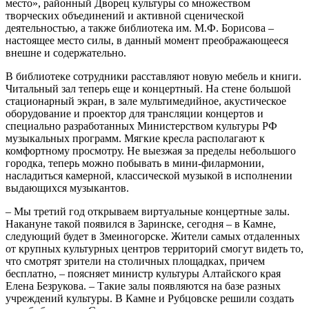
место», районный Дворец культуры со множеством
творческих объединений и активной сценической
деятельностью, а также библиотека им. М.Ф. Борисова –
настоящее место силы, в данный момент преображающееся
внешне и содержательно.
В библиотеке сотрудники расставляют новую мебель и книги.
Читальный зал теперь еще и концертный. На стене большой
стационарный экран, в зале мультимедийное, акустическое
оборудование и проектор для трансляции концертов и
специально разработанных Министерством культуры РФ
музыкальных программ. Мягкие кресла располагают к
комфортному просмотру. Не выезжая за пределы небольшого
городка, теперь можно побывать в мини-филармонии,
насладиться камерной, классической музыкой в исполнении
выдающихся музыкантов.
– Мы третий год открываем виртуальные концертные залы.
Накануне такой появился в Заринске, сегодня – в Камне,
следующий будет в Змеиногорске. Жители самых отдаленных
от крупных культурных центров территорий смогут видеть то,
что смотрят зрители на столичных площадках, причем
бесплатно, – поясняет министр культуры Алтайского края
Елена Безрукова. – Такие залы появляются на базе разных
учреждений культуры. В Камне и Рубцовске решили создать