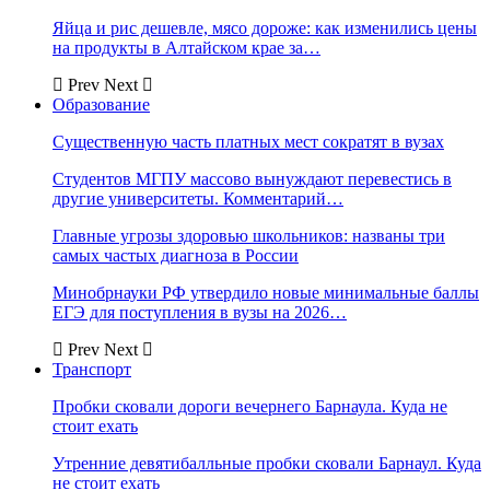
Яйца и рис дешевле, мясо дороже: как изменились цены
на продукты в Алтайском крае за…
Prev
Next
Образование
Существенную часть платных мест сократят в вузах
Студентов МГПУ массово вынуждают перевестись в
другие университеты. Комментарий…
Главные угрозы здоровью школьников: названы три
самых частых диагноза в России
Минобрнауки РФ утвердило новые минимальные баллы
ЕГЭ для поступления в вузы на 2026…
Prev
Next
Транспорт
Пробки сковали дороги вечернего Барнаула. Куда не
стоит ехать
Утренние девятибалльные пробки сковали Барнаул. Куда
не стоит ехать