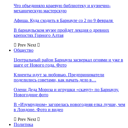
Что объединяло краевую библиотеку и кузнечно-
механическую мастерскую
Афиша. Куда сходить в Барнауле со 2 по 9 февраля
В барнаульском музее пройдет лекция о древних
крепостях Горного Алтая
Prev
Next
Общество
Центральный район Барнаула засверкал огнями и уже в
шаге от Нового года. Фото
Клиенты идут за любовью. Предприниматели
поделились советами, как начать дело в…
Олени Деда Мороза и игрушки «скачут» по Барнаулу.
Новогодние фото
В «Изумрудном» загорелась новогодняя елка лучше, чем
в Лондоне. Фото и видео
Prev
Next
Политика