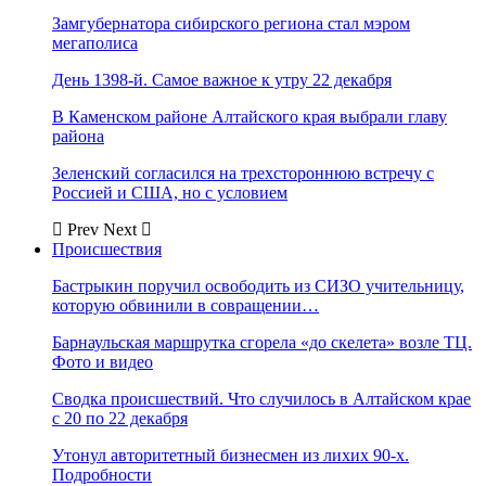
Замгубернатора сибирского региона стал мэром
мегаполиса
День 1398-й. Самое важное к утру 22 декабря
В Каменском районе Алтайского края выбрали главу
района
Зеленский согласился на трехстороннюю встречу с
Россией и США, но с условием
Prev
Next
Происшествия
Бастрыкин поручил освободить из СИЗО учительницу,
которую обвинили в совращении…
Барнаульская маршрутка сгорела «до скелета» возле ТЦ.
Фото и видео
Сводка происшествий. Что случилось в Алтайском крае
с 20 по 22 декабря
Утонул авторитетный бизнесмен из лихих 90-х.
Подробности