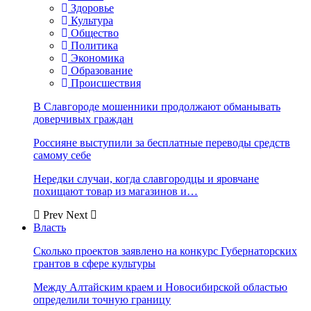
Здоровье
Культура
Общество
Политика
Экономика
Образование
Происшествия
В Славгороде мошенники продолжают обманывать
доверчивых граждан
Россияне выступили за бесплатные переводы средств
самому себе
Нередки случаи, когда славгородцы и яровчане
похищают товар из магазинов и…
Prev
Next
Власть
Сколько проектов заявлено на конкурс Губернаторских
грантов в сфере культуры
Между Алтайским краем и Новосибирской областью
определили точную границу