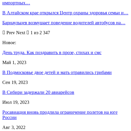
импортных…
В Алтайском крае открылся Центр охраны здоровья семьи и…
Барнаульцев возмущает поведение водителей автобусов на…
Prev
Next
1 из 2 347
Новое:
День труда. Как поздравить в прозе, стихах и смс
Май 1, 2023
В Подмосковье двое детей и мать отравились грибами
Сен 19, 2023
В Сибири задержали 20 авиарейсов
Июл 19, 2023
Росавиация вновь продлила ограничение полетов на юге
России
Авг 3, 2022