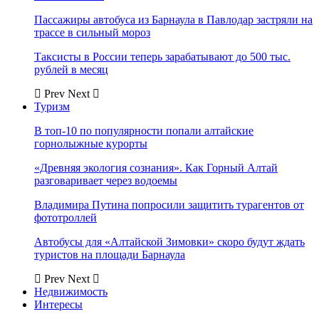
Пассажиры автобуса из Барнаула в Павлодар застряли на
трассе в сильный мороз
Таксисты в России теперь зарабатывают до 500 тыс.
рублей в месяц
Prev
Next
Туризм
В топ-10 по популярности попали алтайские
горнолыжные курорты
«Древняя экология сознания». Как Горный Алтай
разговаривает через водоемы
Владимира Путина попросили защитить турагентов от
фототроллей
Автобусы для «Алтайской Зимовки» скоро будут ждать
туристов на площади Барнаула
Prev
Next
Недвижимость
Интересы