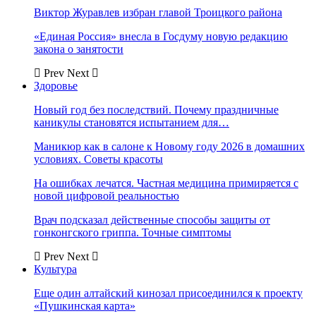
Виктор Журавлев избран главой Троицкого района
«Единая Россия» внесла в Госдуму новую редакцию
закона о занятости
Prev
Next
Здоровье
Новый год без последствий. Почему праздничные
каникулы становятся испытанием для…
Маникюр как в салоне к Новому году 2026 в домашних
условиях. Советы красоты
На ошибках лечатся. Частная медицина примиряется с
новой цифровой реальностью
Врач подсказал действенные способы защиты от
гонконгского гриппа. Точные симптомы
Prev
Next
Культура
Еще один алтайский кинозал присоединился к проекту
«Пушкинская карта»