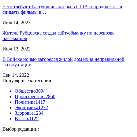
Чего требуют бастующие актеры в США и продолжат ли
снимать фильмы в…
Июл 14, 2023
Житель Рубцовска создал сайт-обманку по перевозке
пассажиров
Июл 13, 2022
В Бийске ночью загорелся жилой дом из-за неправильной
эксплуатации…
Сен 14, 2022
Популярные категории
Общество
3094
Происшествия
2860
Политика
1417
Экономика
1272
Здоровье
1234
Власть
1125
Выбор редакции: