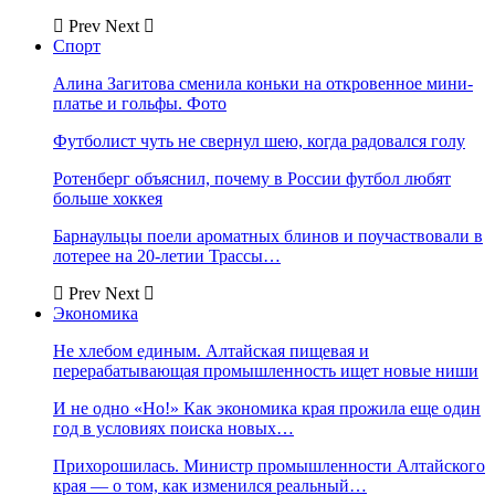
Prev
Next
Спорт
Алина Загитова сменила коньки на откровенное мини-
платье и гольфы. Фото
Футболист чуть не свернул шею, когда радовался голу
Ротенберг объяснил, почему в России футбол любят
больше хоккея
Барнаульцы поели ароматных блинов и поучаствовали в
лотерее на 20-летии Трассы…
Prev
Next
Экономика
Не хлебом единым. Алтайская пищевая и
перерабатывающая промышленность ищет новые ниши
И не одно «Но!» Как экономика края прожила еще один
год в условиях поиска новых…
Прихорошилась. Министр промышленности Алтайского
края — о том, как изменился реальный…