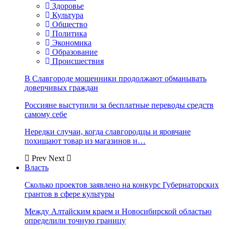
Здоровье
Культура
Общество
Политика
Экономика
Образование
Происшествия
В Славгороде мошенники продолжают обманывать
доверчивых граждан
Россияне выступили за бесплатные переводы средств
самому себе
Нередки случаи, когда славгородцы и яровчане
похищают товар из магазинов и…
Prev
Next
Власть
Сколько проектов заявлено на конкурс Губернаторских
грантов в сфере культуры
Между Алтайским краем и Новосибирской областью
определили точную границу