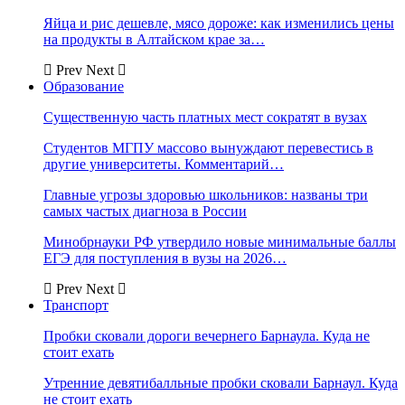
Яйца и рис дешевле, мясо дороже: как изменились цены
на продукты в Алтайском крае за…
Prev
Next
Образование
Существенную часть платных мест сократят в вузах
Студентов МГПУ массово вынуждают перевестись в
другие университеты. Комментарий…
Главные угрозы здоровью школьников: названы три
самых частых диагноза в России
Минобрнауки РФ утвердило новые минимальные баллы
ЕГЭ для поступления в вузы на 2026…
Prev
Next
Транспорт
Пробки сковали дороги вечернего Барнаула. Куда не
стоит ехать
Утренние девятибалльные пробки сковали Барнаул. Куда
не стоит ехать