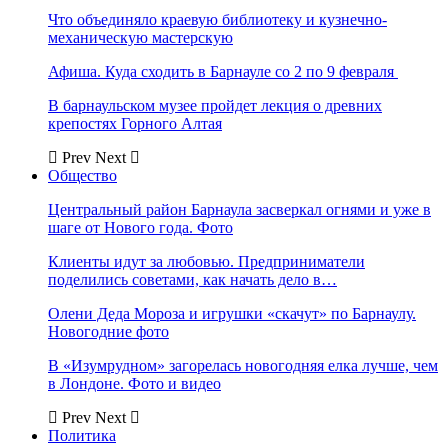
Что объединяло краевую библиотеку и кузнечно-
механическую мастерскую
Афиша. Куда сходить в Барнауле со 2 по 9 февраля
В барнаульском музее пройдет лекция о древних
крепостях Горного Алтая
Prev
Next
Общество
Центральный район Барнаула засверкал огнями и уже в
шаге от Нового года. Фото
Клиенты идут за любовью. Предприниматели
поделились советами, как начать дело в…
Олени Деда Мороза и игрушки «скачут» по Барнаулу.
Новогодние фото
В «Изумрудном» загорелась новогодняя елка лучше, чем
в Лондоне. Фото и видео
Prev
Next
Политика