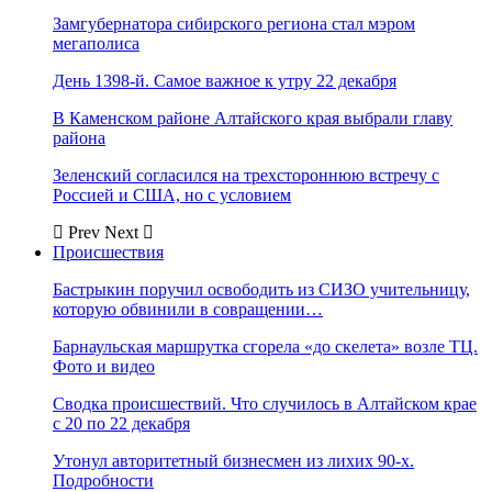
Замгубернатора сибирского региона стал мэром
мегаполиса
День 1398-й. Самое важное к утру 22 декабря
В Каменском районе Алтайского края выбрали главу
района
Зеленский согласился на трехстороннюю встречу с
Россией и США, но с условием
Prev
Next
Происшествия
Бастрыкин поручил освободить из СИЗО учительницу,
которую обвинили в совращении…
Барнаульская маршрутка сгорела «до скелета» возле ТЦ.
Фото и видео
Сводка происшествий. Что случилось в Алтайском крае
с 20 по 22 декабря
Утонул авторитетный бизнесмен из лихих 90-х.
Подробности