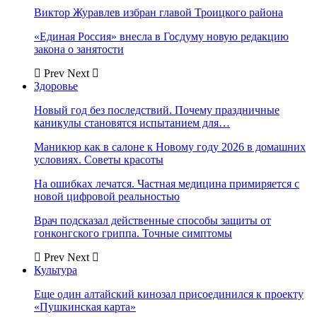
Виктор Журавлев избран главой Троицкого района
«Единая Россия» внесла в Госдуму новую редакцию
закона о занятости
Prev
Next
Здоровье
Новый год без последствий. Почему праздничные
каникулы становятся испытанием для…
Маникюр как в салоне к Новому году 2026 в домашних
условиях. Советы красоты
На ошибках лечатся. Частная медицина примиряется с
новой цифровой реальностью
Врач подсказал действенные способы защиты от
гонконгского гриппа. Точные симптомы
Prev
Next
Культура
Еще один алтайский кинозал присоединился к проекту
«Пушкинская карта»