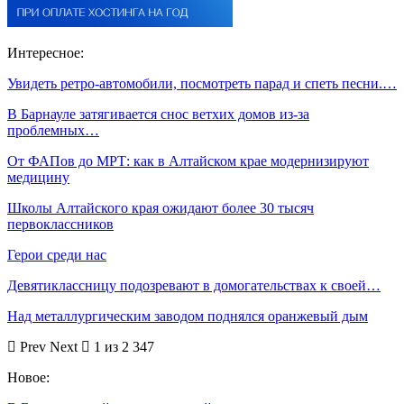
Интересное:
Увидеть ретро-автомобили, посмотреть парад и спеть песни.…
В Барнауле затягивается снос ветхих домов из-за
проблемных…
От ФАПов до МРТ: как в Алтайском крае модернизируют
медицину
Школы Алтайского края ожидают более 30 тысяч
первоклассников
Герои среди нас
Девятиклассницу подозревают в домогательствах к своей…
Над металлургическим заводом поднялся оранжевый дым
Prev
Next
1 из 2 347
Новое: