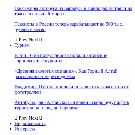
Пассажиры автобуса из Барнаула в Павлодар застряли на
трассе в сильный мороз
Таксисты в России теперь зарабатывают до 500 тыс.
рублей в месяц
Prev
Next
Туризм
В топ-10 по популярности попали алтайские
горнолыжные курорты
«Древняя экология сознания». Как Горный Алтай
разговаривает через водоемы
Владимира Путина попросили защитить турагентов от
фототроллей
Автобусы для «Алтайской Зимовки» скоро будут ждать
туристов на площади Барнаула
Prev
Next
Недвижимость
Интересы