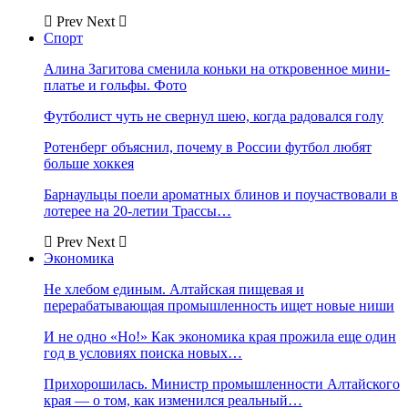
Prev
Next
Спорт
Алина Загитова сменила коньки на откровенное мини-
платье и гольфы. Фото
Футболист чуть не свернул шею, когда радовался голу
Ротенберг объяснил, почему в России футбол любят
больше хоккея
Барнаульцы поели ароматных блинов и поучаствовали в
лотерее на 20-летии Трассы…
Prev
Next
Экономика
Не хлебом единым. Алтайская пищевая и
перерабатывающая промышленность ищет новые ниши
И не одно «Но!» Как экономика края прожила еще один
год в условиях поиска новых…
Прихорошилась. Министр промышленности Алтайского
края — о том, как изменился реальный…