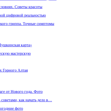
словиях. Советы красоты
овой цифровой реальностью
ского гриппа. Точные симптомы
Пушкинская карта»
ческую мастерскую
ях Горного Алтая
аге от Нового года. Фото
советами, как начать дело в…
вогодние фото