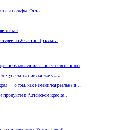
атье и гольфы. Фото
ше хоккея
лотерее на 20-летии Трассы…
ющая промышленность ищет новые ниши
год в условиях поиска новых…
рая — о том, как изменился реальный…
на продукты в Алтайском крае за…
гие университеты. Комментарий…