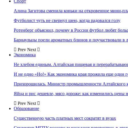
Спорт
Алина Загитова сменила коньки на откровенное мини-пл
Футболист чуть не свернул шею, когда радовался голу
Ротенберг объяснил, почему в России футбол любят боль
Барнаульцы поели ароматных блинов и поучаствовали в 
Prev
Next
Экономика
Не хлебом единым. Алтайская пищевая и перерабатыва
И не одно «Но!» Как экономика края прожила еще один 
Прихорошилась. Министр промышленности Алтайского к
Яйца и рис дешевле, мясо дороже: как изменились цены 
Prev
Next
Образование
Существенную часть платных мест сократят в вузах
Студентов МГПУ массово вынуждают перевестись в дру