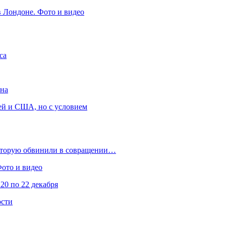
в Лондоне. Фото и видео
са
она
ей и США, но с условием
которую обвинили в совращении…
Фото и видео
20 по 22 декабря
ости