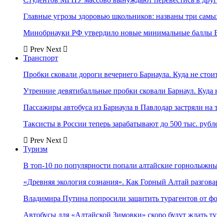
Главные угрозы здоровью школьников: названы три самых
Минобрнауки РФ утвердило новые минимальные баллы Е
Prev
Next
Транспорт
Пробки сковали дороги вечернего Барнаула. Куда не стоит
Утренние девятибалльные пробки сковали Барнаул. Куда н
Пассажиры автобуса из Барнаула в Павлодар застряли на 
Таксисты в России теперь зарабатывают до 500 тыс. рубл
Prev
Next
Туризм
В топ-10 по популярности попали алтайские горнолыжн
«Древняя экология сознания». Как Горный Алтай разгова
Владимира Путина попросили защитить турагентов от ф
Автобусы для «Алтайской Зимовки» скоро будут ждать ту