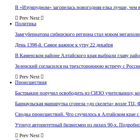
В «Изумрудном» загорелась новогодняя елка лучше, чем 
Prev
Next
Политика
Замгубернатора сибирского региона стал мэром мегаполи
День 1398-й. Самое важное к утру 22 декабря
В Каменском районе Алтайского края выбрали главу рай
Зеленский согласился на трехстороннюю встречу с Росси
Prev
Next
Происшествия
Бастрыкин поручил освободить из СИЗО учительницу, 
Барнаульская маршрутка сгорела «до скелета» возле ТЦ. 
Сводка происшествий. Что случилось в Алтайском крае с 
Утонул авторитетный бизнесмен из лихих 90-х. Подробн
Prev
Next