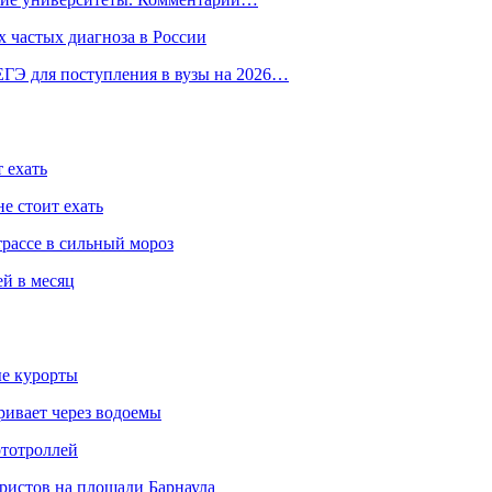
 частых диагноза в России
ГЭ для поступления в вузы на 2026…
 ехать
е стоит ехать
трассе в сильный мороз
ей в месяц
ые курорты
ривает через водоемы
ототроллей
ристов на площади Барнаула