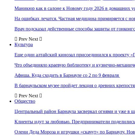
Маникюр как в салоне к Новому году 2026 в домашних у
На ошибках лечатся. Частная медицина примиряется с н
Врач подсказал действенные способы защиты от гонконг
Prev
Next
Культура
Еще один алтайский кинозал присоединился к проекту «
Что объединяло краевую библиотеку и кузнечно-механи
Афиша. Куда сходить в Барнауле со 2 по 9 февраля
В барнаульском музее пройдет лекция о древних крепост
Prev
Next
Общество
Центральный район Барнаула засверкал огнями и уже в ш
Клиенты идут за любовью. Предприниматели поделились 
Олени Деда Мороза и игрушки «скачут» по Барнаулу. Но