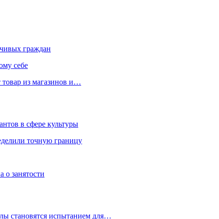
чивых граждан
ому себе
 товар из магазинов и…
антов в сфере культуры
еделили точную границу
а о занятости
улы становятся испытанием для…