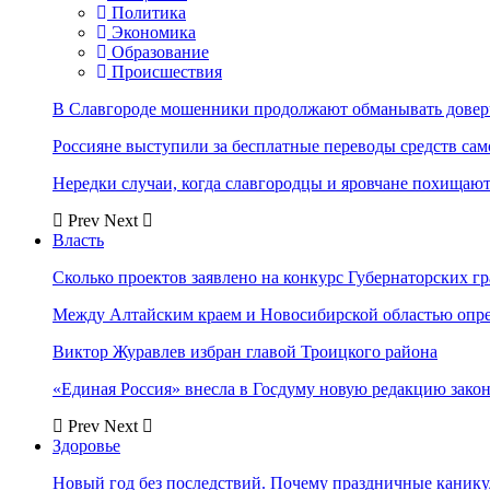
Политика
Экономика
Образование
Происшествия
В Славгороде мошенники продолжают обманывать довер
Россияне выступили за бесплатные переводы средств сам
Нередки случаи, когда славгородцы и яровчане похищают
Prev
Next
Власть
Сколько проектов заявлено на конкурс Губернаторских гр
Между Алтайским краем и Новосибирской областью опр
Виктор Журавлев избран главой Троицкого района
«Единая Россия» внесла в Госдуму новую редакцию закон
Prev
Next
Здоровье
Новый год без последствий. Почему праздничные каник