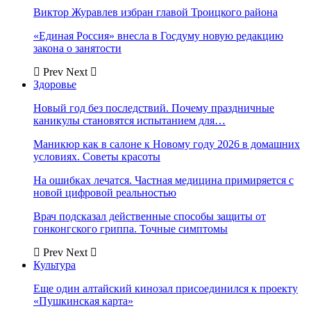
Виктор Журавлев избран главой Троицкого района
«Единая Россия» внесла в Госдуму новую редакцию
закона о занятости
Prev
Next
Здоровье
Новый год без последствий. Почему праздничные
каникулы становятся испытанием для…
Маникюр как в салоне к Новому году 2026 в домашних
условиях. Советы красоты
На ошибках лечатся. Частная медицина примиряется с
новой цифровой реальностью
Врач подсказал действенные способы защиты от
гонконгского гриппа. Точные симптомы
Prev
Next
Культура
Еще один алтайский кинозал присоединился к проекту
«Пушкинская карта»