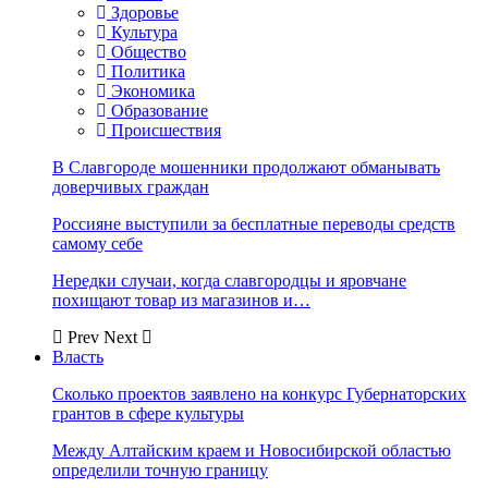
Здоровье
Культура
Общество
Политика
Экономика
Образование
Происшествия
В Славгороде мошенники продолжают обманывать
доверчивых граждан
Россияне выступили за бесплатные переводы средств
самому себе
Нередки случаи, когда славгородцы и яровчане
похищают товар из магазинов и…
Prev
Next
Власть
Сколько проектов заявлено на конкурс Губернаторских
грантов в сфере культуры
Между Алтайским краем и Новосибирской областью
определили точную границу