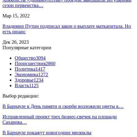
сезон первенства…
Мар 15, 2022
Владимир Путин подписал закон о выплате маткапитала. Но
есть нюанс
Дек 26, 2023
Популярные категории
Общество
3094
Происшествия
2860
Политика
1417
Экономика
1272
Здоровье
1234
Власть
1125
Выбор редакции:
В Барнауле в День памяти и скорби возложили цветы к…
Исправленный проект трех бизнес-свечек на площади
Сахарова…
В Барнауле покажут новогодние мюзиклы