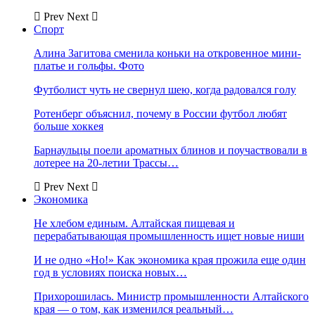
Prev
Next
Спорт
Алина Загитова сменила коньки на откровенное мини-
платье и гольфы. Фото
Футболист чуть не свернул шею, когда радовался голу
Ротенберг объяснил, почему в России футбол любят
больше хоккея
Барнаульцы поели ароматных блинов и поучаствовали в
лотерее на 20-летии Трассы…
Prev
Next
Экономика
Не хлебом единым. Алтайская пищевая и
перерабатывающая промышленность ищет новые ниши
И не одно «Но!» Как экономика края прожила еще один
год в условиях поиска новых…
Прихорошилась. Министр промышленности Алтайского
края — о том, как изменился реальный…