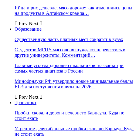
Яйца и рис дешевле, мясо дороже: как изменились цены
на продукты в Алтайском крае за…
Prev
Next
Образование
Существенную часть платных мест сократят в вузах
Студентов МГПУ массово вынуждают перевестись в
другие университеты. Комментарий…
Главные угрозы здоровью школьников: названы три
самых частых диагноза в России
Минобрнауки РФ утвердило новые минимальные баллы
ЕГЭ для поступления в вузы на 2026…
Prev
Next
Транспорт
Пробки сковали дороги вечернего Барнаула. Куда не
стоит ехать
Утренние девятибалльные пробки сковали Барнаул. Куда
не стоит ехать