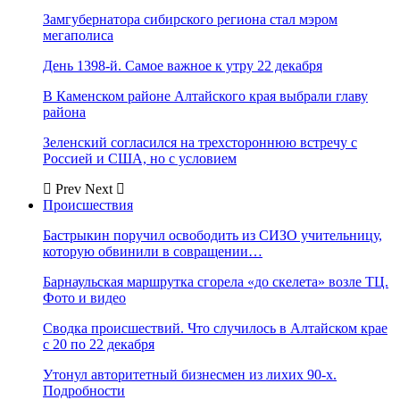
Замгубернатора сибирского региона стал мэром
мегаполиса
День 1398-й. Самое важное к утру 22 декабря
В Каменском районе Алтайского края выбрали главу
района
Зеленский согласился на трехстороннюю встречу с
Россией и США, но с условием
Prev
Next
Происшествия
Бастрыкин поручил освободить из СИЗО учительницу,
которую обвинили в совращении…
Барнаульская маршрутка сгорела «до скелета» возле ТЦ.
Фото и видео
Сводка происшествий. Что случилось в Алтайском крае
с 20 по 22 декабря
Утонул авторитетный бизнесмен из лихих 90-х.
Подробности