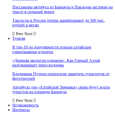
Пассажиры автобуса из Барнаула в Павлодар застряли на
трассе в сильный мороз
Таксисты в России теперь зарабатывают до 500 тыс.
рублей в месяц
Prev
Next
Туризм
В топ-10 по популярности попали алтайские
горнолыжные курорты
«Древняя экология сознания». Как Горный Алтай
разговаривает через водоемы
Владимира Путина попросили защитить турагентов от
фототроллей
Автобусы для «Алтайской Зимовки» скоро будут ждать
туристов на площади Барнаула
Prev
Next
Недвижимость
Интересы