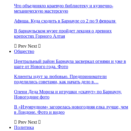
Что объединяло краевую библиотеку и кузнечно-
механическую мастерскую
Афиша. Куда сходить в Барнауле со 2 по 9 февраля
В барнаульском музее пройдет лекция о древних
крепостях Горного Алтая
Prev
Next
Общество
Центральный район Барнаула засверкал огнями и уже в
шаге от Нового года. Фото
Клиенты идут за любовью. Предприниматели
поделились советами, как начать дело в…
Олени Деда Мороза и игрушки «скачут» по Барнаулу.
Новогодние фото
В «Изумрудном» загорелась новогодняя елка лучше, чем
в Лондоне. Фото и видео
Prev
Next
Политика