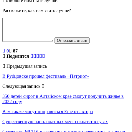
Позвольте нам стать лучше!
Расскажите, как нам стать лучше?
Отправить отзыв
0
87
Поделится
Предыдущая запись
В Рубцовске прошел фестиваль «Патриот»
Следующая запись
350 детей-сирот в Алтайском крае смогут получить жилье в
2022 году
Вам также могут понравиться
Еще от автора
Существенную часть платных мест сократят в вузах
Студентов МГПУ массово вынуждают перевестись в другие