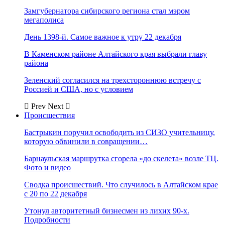
Замгубернатора сибирского региона стал мэром
мегаполиса
День 1398-й. Самое важное к утру 22 декабря
В Каменском районе Алтайского края выбрали главу
района
Зеленский согласился на трехстороннюю встречу с
Россией и США, но с условием
Prev
Next
Происшествия
Бастрыкин поручил освободить из СИЗО учительницу,
которую обвинили в совращении…
Барнаульская маршрутка сгорела «до скелета» возле ТЦ.
Фото и видео
Сводка происшествий. Что случилось в Алтайском крае
с 20 по 22 декабря
Утонул авторитетный бизнесмен из лихих 90-х.
Подробности