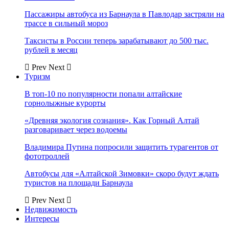
Пассажиры автобуса из Барнаула в Павлодар застряли на
трассе в сильный мороз
Таксисты в России теперь зарабатывают до 500 тыс.
рублей в месяц
Prev
Next
Туризм
В топ-10 по популярности попали алтайские
горнолыжные курорты
«Древняя экология сознания». Как Горный Алтай
разговаривает через водоемы
Владимира Путина попросили защитить турагентов от
фототроллей
Автобусы для «Алтайской Зимовки» скоро будут ждать
туристов на площади Барнаула
Prev
Next
Недвижимость
Интересы