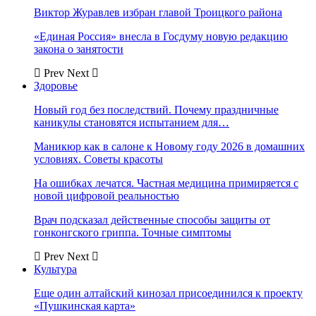
Виктор Журавлев избран главой Троицкого района
«Единая Россия» внесла в Госдуму новую редакцию
закона о занятости
Prev
Next
Здоровье
Новый год без последствий. Почему праздничные
каникулы становятся испытанием для…
Маникюр как в салоне к Новому году 2026 в домашних
условиях. Советы красоты
На ошибках лечатся. Частная медицина примиряется с
новой цифровой реальностью
Врач подсказал действенные способы защиты от
гонконгского гриппа. Точные симптомы
Prev
Next
Культура
Еще один алтайский кинозал присоединился к проекту
«Пушкинская карта»