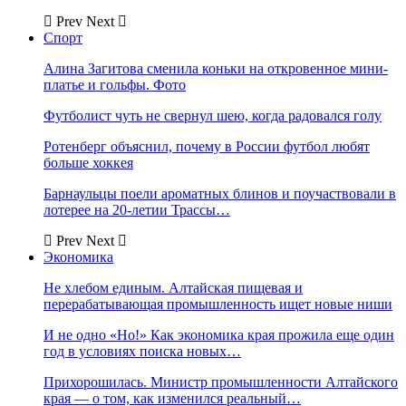
Prev
Next
Спорт
Алина Загитова сменила коньки на откровенное мини-
платье и гольфы. Фото
Футболист чуть не свернул шею, когда радовался голу
Ротенберг объяснил, почему в России футбол любят
больше хоккея
Барнаульцы поели ароматных блинов и поучаствовали в
лотерее на 20-летии Трассы…
Prev
Next
Экономика
Не хлебом единым. Алтайская пищевая и
перерабатывающая промышленность ищет новые ниши
И не одно «Но!» Как экономика края прожила еще один
год в условиях поиска новых…
Прихорошилась. Министр промышленности Алтайского
края — о том, как изменился реальный…