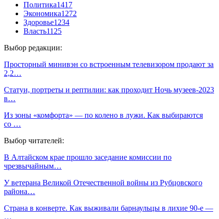
Политика
1417
Экономика
1272
Здоровье
1234
Власть
1125
Выбор редакции:
Просторный минивэн со встроенным телевизором продают за
2,2…
Статуи, портреты и рептилии: как проходит Ночь музеев-2023
в…
Из зоны «комфорта» — по колено в лужи. Как выбираются
со …
Выбор читателей:
В Алтайском крае прошло заседание комиссии по
чрезвычайным…
У ветерана Великой Отечественной войны из Рубцовского
района…
Страна в конверте. Как выживали барнаульцы в лихие 90-е —
…