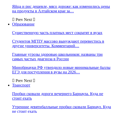
Яйца и рис дешевле, мясо дороже: как изменились цены
на продукты в Алтайском крае за…
Prev
Next
Образование
Существенную часть платных мест сократят в вузах
Студентов МГПУ массово вынуждают перевестись в
другие университеты. Комментарий…
Главные угрозы здоровью школьников: названы три
самых частых диагноза в России
Минобрнауки РФ утвердило новые минимальные баллы
ЕГЭ для поступления в вузы на 2026…
Prev
Next
Транспорт
Пробки сковали дороги вечернего Барнаула. Куда не
стоит ехать
Утренние девятибалльные пробки сковали Барнаул. Куда
не стоит ехать