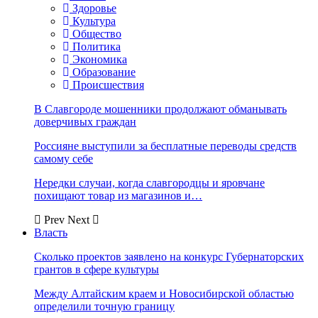
Здоровье
Культура
Общество
Политика
Экономика
Образование
Происшествия
В Славгороде мошенники продолжают обманывать
доверчивых граждан
Россияне выступили за бесплатные переводы средств
самому себе
Нередки случаи, когда славгородцы и яровчане
похищают товар из магазинов и…
Prev
Next
Власть
Сколько проектов заявлено на конкурс Губернаторских
грантов в сфере культуры
Между Алтайским краем и Новосибирской областью
определили точную границу