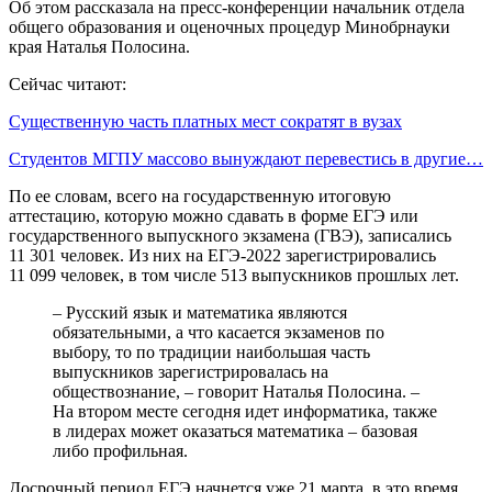
Об этом рассказала на пресс-конференции начальник отдела
общего образования и оценочных процедур Минобрнауки
края Наталья Полосина.
Сейчас читают:
Существенную часть платных мест сократят в вузах
Студентов МГПУ массово вынуждают перевестись в другие…
По ее словам, всего на государственную итоговую
аттестацию, которую можно сдавать в форме ЕГЭ или
государственного выпускного экзамена (ГВЭ), записались
11 301 человек. Из них на ЕГЭ-2022 зарегистрировались
11 099 человек, в том числе 513 выпускников прошлых лет.
– Русский язык и математика являются
обязательными, а что касается экзаменов по
выбору, то по традиции наибольшая часть
выпускников зарегистрировалась на
обществознание, – говорит Наталья Полосина. –
На втором месте сегодня идет информатика, также
в лидерах может оказаться математика – базовая
либо профильная.
Досрочный период ЕГЭ начнется уже 21 марта, в это время