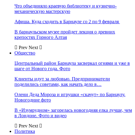
Что объединяло краевую библиотеку и кузнечно-
механическую мастерскую
Афиша. Куда сходить в Барнауле со 2 по 9 февраля
В барнаульском музее пройдет лекция о древних
крепостях Горного Алтая
Prev
Next
Общество
Центральный район Барнаула засверкал огнями и уже в
шаге от Нового года. Фото
Клиенты идут за любовью. Предприниматели
поделились советами, как начать дело в…
Олени Деда Мороза и игрушки «скачут» по Барнаулу.
Новогодние фото
В «Изумрудном» загорелась новогодняя елка лучше, чем
в Лондоне. Фото и видео
Prev
Next
Политика