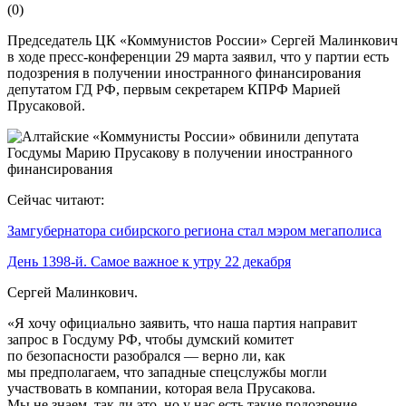
(
0
)
Председатель ЦК «Коммунистов России» Сергей Малинкович
в ходе пресс-конференции 29 марта заявил, что у партии есть
подозрения в получении иностранного финансирования
депутатом ГД РФ, первым секретарем КПРФ Марией
Прусаковой.
Сейчас читают:
Замгубернатора сибирского региона стал мэром мегаполиса
День 1398-й. Самое важное к утру 22 декабря
Сергей Малинкович.
«Я хочу официально заявить, что наша партия направит
запрос в Госдуму РФ, чтобы думский комитет
по безопасности разобрался — верно ли, как
мы предполагаем, что западные спецслужбы могли
участвовать в компании, которая вела Прусакова.
Мы не знаем, так ли это, но у нас есть такие подозрение.