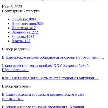
Июл 6, 2023
Популярные категории
Общество
3094
Происшествия
2860
Политика
1417
Экономика
1272
Здоровье
1234
Власть
1125
Выбор редакции:
В Ключевском районе собираются отключить от отопления…
Стало известно, когда пройдет XXV Всероссийский
Шукшинский…
Как 13 лет назад Затон чуть не стал второй Атлантидой.…
Выбор читателей:
В Славгородском городском краеведческом музее
состоялось…
В городе-курорте грузовик протаранил 15 машин