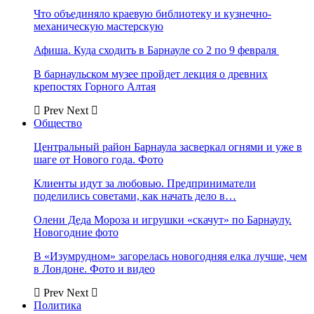
Что объединяло краевую библиотеку и кузнечно-
механическую мастерскую
Афиша. Куда сходить в Барнауле со 2 по 9 февраля
В барнаульском музее пройдет лекция о древних
крепостях Горного Алтая
Prev
Next
Общество
Центральный район Барнаула засверкал огнями и уже в
шаге от Нового года. Фото
Клиенты идут за любовью. Предприниматели
поделились советами, как начать дело в…
Олени Деда Мороза и игрушки «скачут» по Барнаулу.
Новогодние фото
В «Изумрудном» загорелась новогодняя елка лучше, чем
в Лондоне. Фото и видео
Prev
Next
Политика