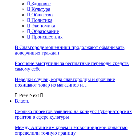
Здоровье
Культура
Общество
Политика
Экономика
Образование
Происшествия
В Славгороде мошенники продолжают обманывать
доверчивых граждан
Россияне выступили за бесплатные переводы средств
самому себе
Нередки случаи, когда славгородцы и яровчане
похищают товар из магазинов и…
Prev
Next
Власть
Сколько проектов заявлено на конкурс Губернаторских
грантов в сфере культуры
Между Алтайским краем и Новосибирской областью
определили точную границу