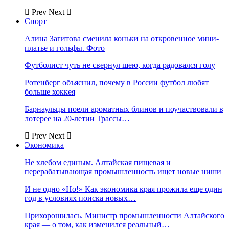
Prev
Next
Спорт
Алина Загитова сменила коньки на откровенное мини-
платье и гольфы. Фото
Футболист чуть не свернул шею, когда радовался голу
Ротенберг объяснил, почему в России футбол любят
больше хоккея
Барнаульцы поели ароматных блинов и поучаствовали в
лотерее на 20-летии Трассы…
Prev
Next
Экономика
Не хлебом единым. Алтайская пищевая и
перерабатывающая промышленность ищет новые ниши
И не одно «Но!» Как экономика края прожила еще один
год в условиях поиска новых…
Прихорошилась. Министр промышленности Алтайского
края — о том, как изменился реальный…