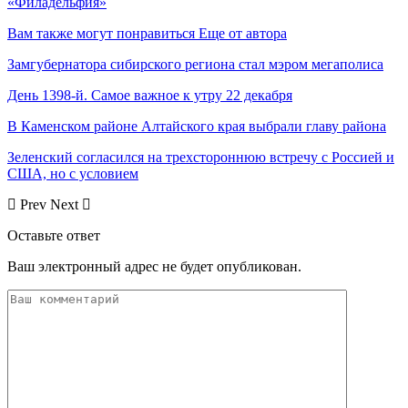
«Филадельфия»
Вам также могут понравиться
Еще от автора
Замгубернатора сибирского региона стал мэром мегаполиса
День 1398-й. Самое важное к утру 22 декабря
В Каменском районе Алтайского края выбрали главу района
Зеленский согласился на трехстороннюю встречу с Россией и
США, но с условием
Prev
Next
Оставьте ответ
Ваш электронный адрес не будет опубликован.