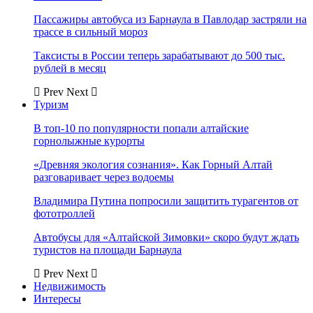
Пассажиры автобуса из Барнаула в Павлодар застряли на
трассе в сильный мороз
Таксисты в России теперь зарабатывают до 500 тыс.
рублей в месяц
Prev
Next
Туризм
В топ-10 по популярности попали алтайские
горнолыжные курорты
«Древняя экология сознания». Как Горный Алтай
разговаривает через водоемы
Владимира Путина попросили защитить турагентов от
фототроллей
Автобусы для «Алтайской Зимовки» скоро будут ждать
туристов на площади Барнаула
Prev
Next
Недвижимость
Интересы