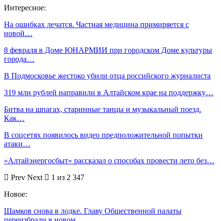
Интересное:
На ошибках лечатся. Частная медицина примиряется с
новой…
8 февраля в Доме ЮНАРМИИ при городском Доме культуры
города…
В Подмосковье жестоко убили отца российского журналиста
319 млн рублей направили в Алтайском крае на поддержку…
Битва на шпагах, старинные танцы и музыкальный поезд.
Как…
В соцсетях появилось видео предположительной попытки
атаки…
«Алтайэнергосбыт» рассказал о способах провести лето без…
Prev
Next
1 из 2 347
Новое:
Шамков снова в лодке. Главу Общественной палаты
переизбрали в новом…