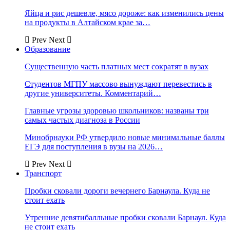
Яйца и рис дешевле, мясо дороже: как изменились цены
на продукты в Алтайском крае за…
Prev
Next
Образование
Существенную часть платных мест сократят в вузах
Студентов МГПУ массово вынуждают перевестись в
другие университеты. Комментарий…
Главные угрозы здоровью школьников: названы три
самых частых диагноза в России
Минобрнауки РФ утвердило новые минимальные баллы
ЕГЭ для поступления в вузы на 2026…
Prev
Next
Транспорт
Пробки сковали дороги вечернего Барнаула. Куда не
стоит ехать
Утренние девятибалльные пробки сковали Барнаул. Куда
не стоит ехать