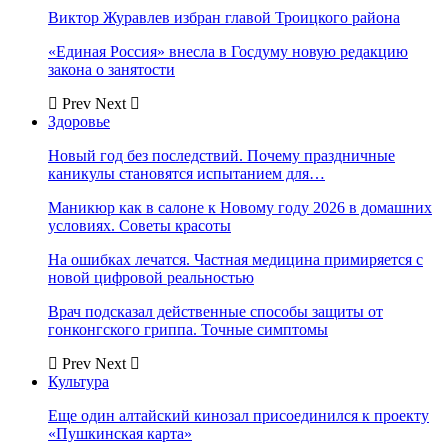
Виктор Журавлев избран главой Троицкого района
«Единая Россия» внесла в Госдуму новую редакцию
закона о занятости
Prev
Next
Здоровье
Новый год без последствий. Почему праздничные
каникулы становятся испытанием для…
Маникюр как в салоне к Новому году 2026 в домашних
условиях. Советы красоты
На ошибках лечатся. Частная медицина примиряется с
новой цифровой реальностью
Врач подсказал действенные способы защиты от
гонконгского гриппа. Точные симптомы
Prev
Next
Культура
Еще один алтайский кинозал присоединился к проекту
«Пушкинская карта»