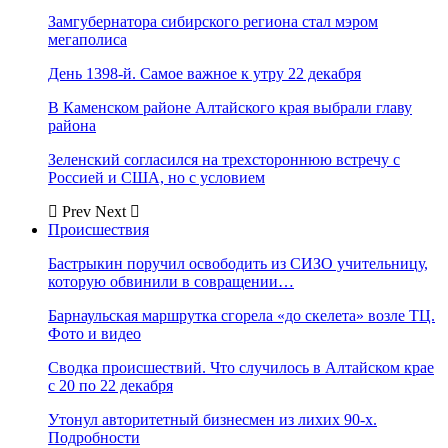
Замгубернатора сибирского региона стал мэром
мегаполиса
День 1398-й. Самое важное к утру 22 декабря
В Каменском районе Алтайского края выбрали главу
района
Зеленский согласился на трехстороннюю встречу с
Россией и США, но с условием
Prev
Next
Происшествия
Бастрыкин поручил освободить из СИЗО учительницу,
которую обвинили в совращении…
Барнаульская маршрутка сгорела «до скелета» возле ТЦ.
Фото и видео
Сводка происшествий. Что случилось в Алтайском крае
с 20 по 22 декабря
Утонул авторитетный бизнесмен из лихих 90-х.
Подробности