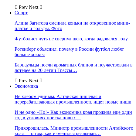
Prev
Next
Спорт
Алина Загитова сменила коньки на откровенное мини-
платье и гольфы. Фото
Футболист чуть не свернул шею, когда радовался голу
Ротенберг объяснил, почему в России футбол любят
больше хоккея
Барнаульцы поели ароматных блинов и поучаствовали в
лотерее на 20-летии Трассы…
Prev
Next
Экономика
Не хлебом единым. Алтайская пищевая и
перерабатывающая промышленность ищет новые ниши
И не одно «Но!» Как экономика края прожила еще один
год в условиях поиска новых…
Прихорошилась. Министр промышленности Алтайского
края — о том, как изменился реальный…