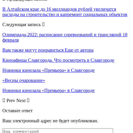
В Алтайском крае до 16 миллиардов рублей увеличатся
расходы на строительство и капремонт социальных объектов
Следующая запись
Олимпиада-2022: расписание соревнований и трансляций 18
февраля
Вам также могут понравиться
Еще от автора
Киноафиша Славгорода. Что посмотреть в Славгороде
Новинки кинозала «Премьера» в Славгороде
«Весны очарование»
Новинки кинозала «Премьера» в Славгороде
Prev
Next
Оставьте ответ
Ваш электронный адрес не будет опубликован.