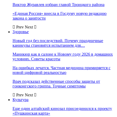
Виктор Журавлев избран главой Троицкого района
«Единая Россия» внесла в Госдуму новую редакцию
закона о занятости
Prev
Next
Здоровье
Новый год без последствий. Почему праздничные
каникулы становятся испытанием для…
Маникюр как в салоне к Новому году 2026 в домашних
условиях. Советы красоты
На ошибках лечатся. Частная медицина примиряется с
новой цифровой реальностью
Врач подсказал действенные способы защиты от
гонконгского гриппа. Точные симптомы
Prev
Next
Культура
Еще один алтайский кинозал присоединился к проекту
«Пушкинская карта»