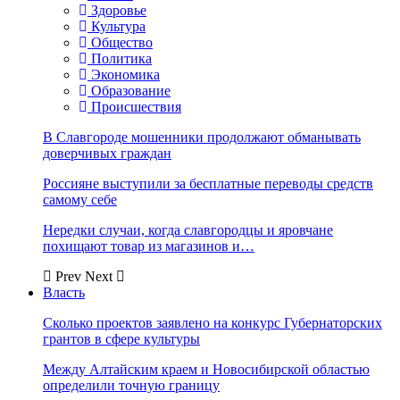
Здоровье
Культура
Общество
Политика
Экономика
Образование
Происшествия
В Славгороде мошенники продолжают обманывать
доверчивых граждан
Россияне выступили за бесплатные переводы средств
самому себе
Нередки случаи, когда славгородцы и яровчане
похищают товар из магазинов и…
Prev
Next
Власть
Сколько проектов заявлено на конкурс Губернаторских
грантов в сфере культуры
Между Алтайским краем и Новосибирской областью
определили точную границу