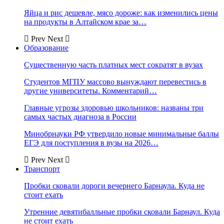
Яйца и рис дешевле, мясо дороже: как изменились цены
на продукты в Алтайском крае за…
Prev
Next
Образование
Существенную часть платных мест сократят в вузах
Студентов МГПУ массово вынуждают перевестись в
другие университеты. Комментарий…
Главные угрозы здоровью школьников: названы три
самых частых диагноза в России
Минобрнауки РФ утвердило новые минимальные баллы
ЕГЭ для поступления в вузы на 2026…
Prev
Next
Транспорт
Пробки сковали дороги вечернего Барнаула. Куда не
стоит ехать
Утренние девятибалльные пробки сковали Барнаул. Куда
не стоит ехать