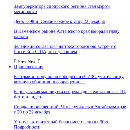
Замгубернатора сибирского региона стал мэром
мегаполиса
День 1398-й. Самое важное к утру 22 декабря
В Каменском районе Алтайского края выбрали главу
района
Зеленский согласился на трехстороннюю встречу с
Россией и США, но с условием
Prev
Next
Происшествия
Бастрыкин поручил освободить из СИЗО учительницу,
которую обвинили в совращении…
Барнаульская маршрутка сгорела «до скелета» возле ТЦ.
Фото и видео
Сводка происшествий. Что случилось в Алтайском крае
с 20 по 22 декабря
Утонул авторитетный бизнесмен из лихих 90-х.
Подробности