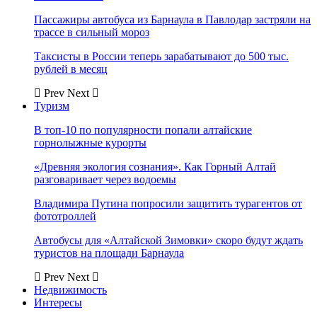
Пассажиры автобуса из Барнаула в Павлодар застряли на
трассе в сильный мороз
Таксисты в России теперь зарабатывают до 500 тыс.
рублей в месяц
Prev
Next
Туризм
В топ-10 по популярности попали алтайские
горнолыжные курорты
«Древняя экология сознания». Как Горный Алтай
разговаривает через водоемы
Владимира Путина попросили защитить турагентов от
фототроллей
Автобусы для «Алтайской Зимовки» скоро будут ждать
туристов на площади Барнаула
Prev
Next
Недвижимость
Интересы