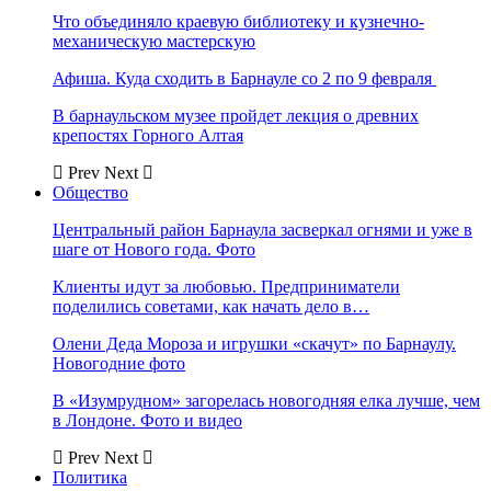
Что объединяло краевую библиотеку и кузнечно-
механическую мастерскую
Афиша. Куда сходить в Барнауле со 2 по 9 февраля
В барнаульском музее пройдет лекция о древних
крепостях Горного Алтая
Prev
Next
Общество
Центральный район Барнаула засверкал огнями и уже в
шаге от Нового года. Фото
Клиенты идут за любовью. Предприниматели
поделились советами, как начать дело в…
Олени Деда Мороза и игрушки «скачут» по Барнаулу.
Новогодние фото
В «Изумрудном» загорелась новогодняя елка лучше, чем
в Лондоне. Фото и видео
Prev
Next
Политика