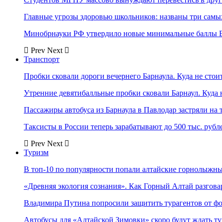
Главные угрозы здоровью школьников: названы три самых
Минобрнауки РФ утвердило новые минимальные баллы Е
Prev
Next
Транспорт
Пробки сковали дороги вечернего Барнаула. Куда не стоит
Утренние девятибалльные пробки сковали Барнаул. Куда н
Пассажиры автобуса из Барнаула в Павлодар застряли на 
Таксисты в России теперь зарабатывают до 500 тыс. рубл
Prev
Next
Туризм
В топ-10 по популярности попали алтайские горнолыжн
«Древняя экология сознания». Как Горный Алтай разгова
Владимира Путина попросили защитить турагентов от ф
Автобусы для «Алтайской Зимовки» скоро будут ждать ту