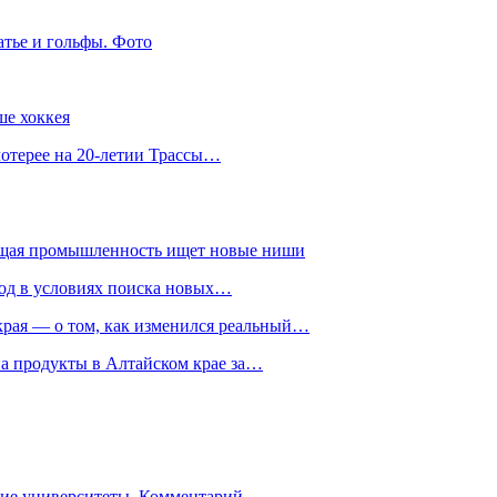
атье и гольфы. Фото
ше хоккея
лотерее на 20-летии Трассы…
ющая промышленность ищет новые ниши
год в условиях поиска новых…
рая — о том, как изменился реальный…
на продукты в Алтайском крае за…
гие университеты. Комментарий…