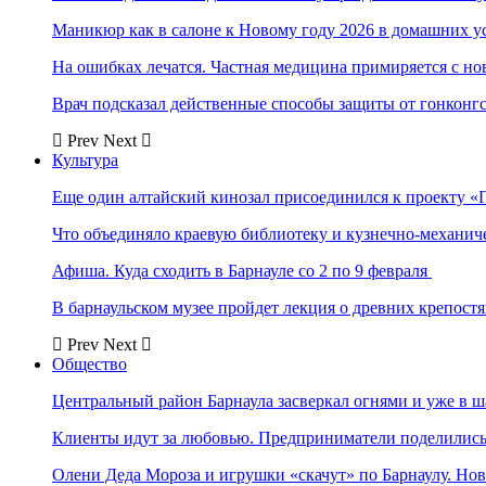
Маникюр как в салоне к Новому году 2026 в домашних у
На ошибках лечатся. Частная медицина примиряется с н
Врач подсказал действенные способы защиты от гонконг
Prev
Next
Культура
Еще один алтайский кинозал присоединился к проекту «
Что объединяло краевую библиотеку и кузнечно-механи
Афиша. Куда сходить в Барнауле со 2 по 9 февраля
В барнаульском музее пройдет лекция о древних крепост
Prev
Next
Общество
Центральный район Барнаула засверкал огнями и уже в ш
Клиенты идут за любовью. Предприниматели поделились 
Олени Деда Мороза и игрушки «скачут» по Барнаулу. Но