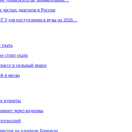
 частых диагноза в России
ГЭ для поступления в вузы на 2026…
 ехать
е стоит ехать
трассе в сильный мороз
ей в месяц
ые курорты
ривает через водоемы
ототроллей
ристов на площади Барнаула