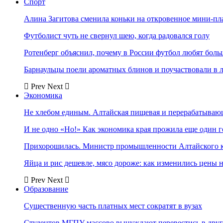
Спорт
Алина Загитова сменила коньки на откровенное мини-пл
Футболист чуть не свернул шею, когда радовался голу
Ротенберг объяснил, почему в России футбол любят боль
Барнаульцы поели ароматных блинов и поучаствовали в 
Prev
Next
Экономика
Не хлебом единым. Алтайская пищевая и перерабатыва
И не одно «Но!» Как экономика края прожила еще один 
Прихорошилась. Министр промышленности Алтайского к
Яйца и рис дешевле, мясо дороже: как изменились цены 
Prev
Next
Образование
Существенную часть платных мест сократят в вузах
Студентов МГПУ массово вынуждают перевестись в дру