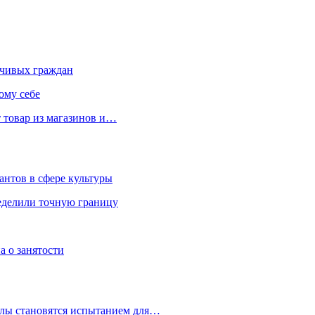
чивых граждан
ому себе
 товар из магазинов и…
антов в сфере культуры
еделили точную границу
а о занятости
улы становятся испытанием для…