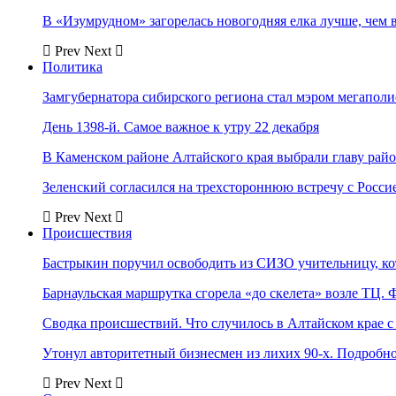
В «Изумрудном» загорелась новогодняя елка лучше, чем 
Prev
Next
Политика
Замгубернатора сибирского региона стал мэром мегаполи
День 1398-й. Самое важное к утру 22 декабря
В Каменском районе Алтайского края выбрали главу рай
Зеленский согласился на трехстороннюю встречу с Росси
Prev
Next
Происшествия
Бастрыкин поручил освободить из СИЗО учительницу, 
Барнаульская маршрутка сгорела «до скелета» возле ТЦ. 
Сводка происшествий. Что случилось в Алтайском крае с 
Утонул авторитетный бизнесмен из лихих 90-х. Подробн
Prev
Next