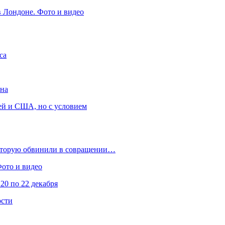
в Лондоне. Фото и видео
са
она
ей и США, но с условием
которую обвинили в совращении…
Фото и видео
20 по 22 декабря
ости