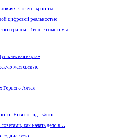
словиях. Советы красоты
овой цифровой реальностью
ского гриппа. Точные симптомы
Пушкинская карта»
ческую мастерскую
ях Горного Алтая
аге от Нового года. Фото
советами, как начать дело в…
вогодние фото