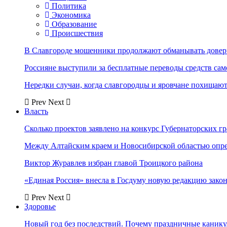
Политика
Экономика
Образование
Происшествия
В Славгороде мошенники продолжают обманывать довер
Россияне выступили за бесплатные переводы средств сам
Нередки случаи, когда славгородцы и яровчане похищают
Prev
Next
Власть
Сколько проектов заявлено на конкурс Губернаторских гр
Между Алтайским краем и Новосибирской областью опр
Виктор Журавлев избран главой Троицкого района
«Единая Россия» внесла в Госдуму новую редакцию закон
Prev
Next
Здоровье
Новый год без последствий. Почему праздничные каник