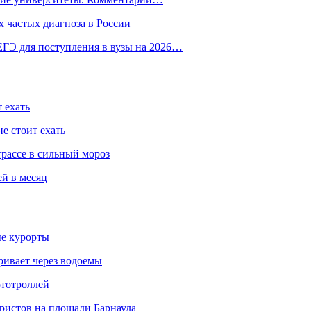
 частых диагноза в России
ГЭ для поступления в вузы на 2026…
 ехать
е стоит ехать
трассе в сильный мороз
ей в месяц
ые курорты
ривает через водоемы
ототроллей
ристов на площади Барнаула