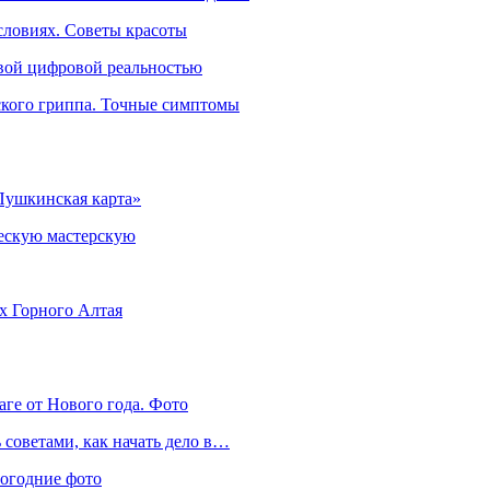
словиях. Советы красоты
овой цифровой реальностью
ского гриппа. Точные симптомы
Пушкинская карта»
ческую мастерскую
ях Горного Алтая
аге от Нового года. Фото
советами, как начать дело в…
вогодние фото