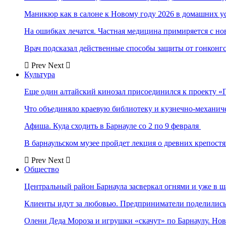
Маникюр как в салоне к Новому году 2026 в домашних у
На ошибках лечатся. Частная медицина примиряется с н
Врач подсказал действенные способы защиты от гонконг
Prev
Next
Культура
Еще один алтайский кинозал присоединился к проекту «
Что объединяло краевую библиотеку и кузнечно-механи
Афиша. Куда сходить в Барнауле со 2 по 9 февраля
В барнаульском музее пройдет лекция о древних крепост
Prev
Next
Общество
Центральный район Барнаула засверкал огнями и уже в ш
Клиенты идут за любовью. Предприниматели поделились 
Олени Деда Мороза и игрушки «скачут» по Барнаулу. Но