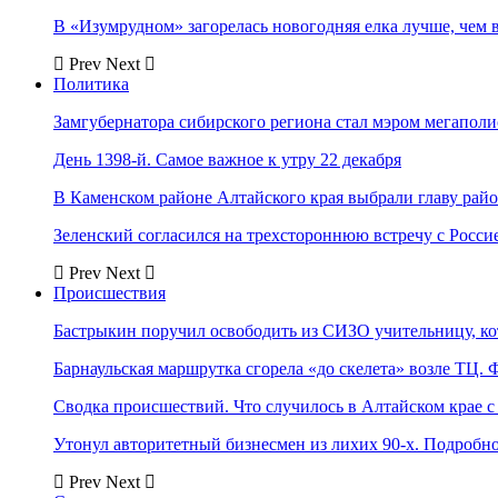
В «Изумрудном» загорелась новогодняя елка лучше, чем 
Prev
Next
Политика
Замгубернатора сибирского региона стал мэром мегаполи
День 1398-й. Самое важное к утру 22 декабря
В Каменском районе Алтайского края выбрали главу рай
Зеленский согласился на трехстороннюю встречу с Росси
Prev
Next
Происшествия
Бастрыкин поручил освободить из СИЗО учительницу, 
Барнаульская маршрутка сгорела «до скелета» возле ТЦ. 
Сводка происшествий. Что случилось в Алтайском крае с 
Утонул авторитетный бизнесмен из лихих 90-х. Подробн
Prev
Next