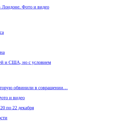
в Лондоне. Фото и видео
са
она
ей и США, но с условием
которую обвинили в совращении…
Фото и видео
20 по 22 декабря
ости