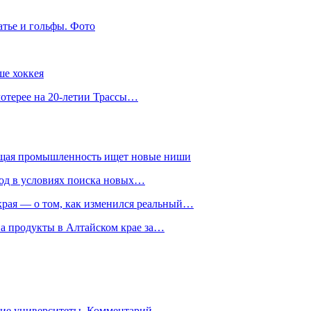
атье и гольфы. Фото
ше хоккея
лотерее на 20-летии Трассы…
ющая промышленность ищет новые ниши
год в условиях поиска новых…
рая — о том, как изменился реальный…
на продукты в Алтайском крае за…
гие университеты. Комментарий…