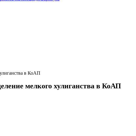
хулиганства в КоАП
еление мелкого хулиганства в КоАП