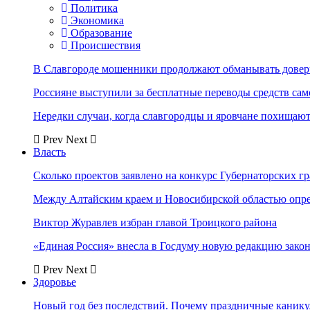
Политика
Экономика
Образование
Происшествия
В Славгороде мошенники продолжают обманывать довер
Россияне выступили за бесплатные переводы средств сам
Нередки случаи, когда славгородцы и яровчане похищают
Prev
Next
Власть
Сколько проектов заявлено на конкурс Губернаторских гр
Между Алтайским краем и Новосибирской областью опр
Виктор Журавлев избран главой Троицкого района
«Единая Россия» внесла в Госдуму новую редакцию закон
Prev
Next
Здоровье
Новый год без последствий. Почему праздничные каник