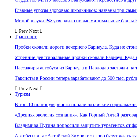
Главные угрозы здоровью школьников: названы три самых
Минобрнауки РФ утвердило новые минимальные баллы Е
Prev
Next
Транспорт
Пробки сковали дороги вечернего Барнаула. Куда не стоит
Утренние девятибалльные пробки сковали Барнаул. Куда н
Пассажиры автобуса из Барнаула в Павлодар застряли на 
Таксисты в России теперь зарабатывают до 500 тыс. рубл
Prev
Next
Туризм
В топ-10 по популярности попали алтайские горнолыжн
«Древняя экология сознания». Как Горный Алтай разгова
Владимира Путина попросили защитить турагентов от ф
Автобусы для «Алтайской Зимовки» скоро будут ждать ту