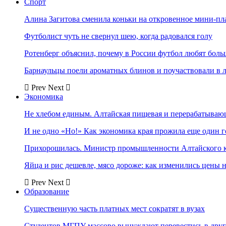
Спорт
Алина Загитова сменила коньки на откровенное мини-пл
Футболист чуть не свернул шею, когда радовался голу
Ротенберг объяснил, почему в России футбол любят боль
Барнаульцы поели ароматных блинов и поучаствовали в 
Prev
Next
Экономика
Не хлебом единым. Алтайская пищевая и перерабатыва
И не одно «Но!» Как экономика края прожила еще один 
Прихорошилась. Министр промышленности Алтайского к
Яйца и рис дешевле, мясо дороже: как изменились цены 
Prev
Next
Образование
Существенную часть платных мест сократят в вузах
Студентов МГПУ массово вынуждают перевестись в дру