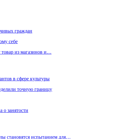
чивых граждан
ому себе
 товар из магазинов и…
антов в сфере культуры
еделили точную границу
а о занятости
улы становятся испытанием для…