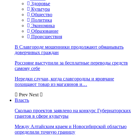
Здоровье
Культура
Общество
Политика
Экономика
Образование
Происшествия
В Славгороде мошенники продолжают обманывать
доверчивых граждан
Россияне выступили за бесплатные переводы средств
самому себе
Нередки случаи, когда славгородцы и яровчане
похищают товар из магазинов и…
Prev
Next
Власть
Сколько проектов заявлено на конкурс Губернаторских
грантов в сфере культуры
Между Алтайским краем и Новосибирской областью
определили точную границу