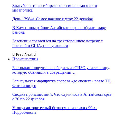
Замгубернатора сибирского региона стал мэром
мегаполиса
День 1398-й. Самое важное к утру 22 декабря
В Каменском районе Алтайского края выбрали главу
района
Зеленский согласился на трехстороннюю встречу с
Россией и США, но с условием
Prev
Next
Происшествия
Бастрыкин поручил освободить из СИЗО учительницу,
которую обвинили в совращении…
Барнаульская маршрутка сгорела «до скелета» возле ТЦ.
Фото и видео
Сводка происшествий. Что случилось в Алтайском крае
с 20 по 22 декабря
Утонул авторитетный бизнесмен из лихих 90-х.
Подробности