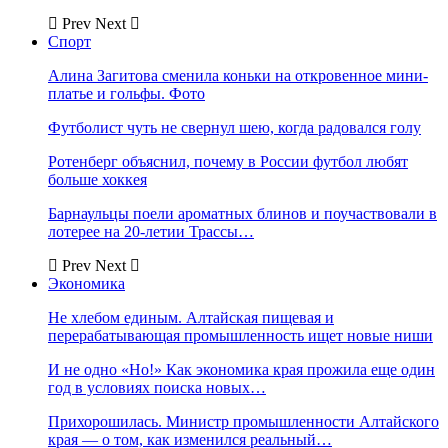
Prev
Next
Спорт
Алина Загитова сменила коньки на откровенное мини-
платье и гольфы. Фото
Футболист чуть не свернул шею, когда радовался голу
Ротенберг объяснил, почему в России футбол любят
больше хоккея
Барнаульцы поели ароматных блинов и поучаствовали в
лотерее на 20-летии Трассы…
Prev
Next
Экономика
Не хлебом единым. Алтайская пищевая и
перерабатывающая промышленность ищет новые ниши
И не одно «Но!» Как экономика края прожила еще один
год в условиях поиска новых…
Прихорошилась. Министр промышленности Алтайского
края — о том, как изменился реальный…