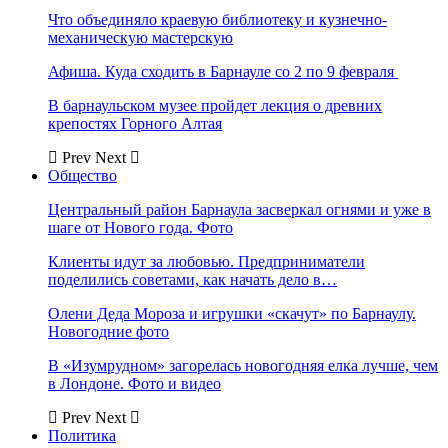
Что объединяло краевую библиотеку и кузнечно-
механическую мастерскую
Афиша. Куда сходить в Барнауле со 2 по 9 февраля
В барнаульском музее пройдет лекция о древних
крепостях Горного Алтая
Prev
Next
Общество
Центральный район Барнаула засверкал огнями и уже в
шаге от Нового года. Фото
Клиенты идут за любовью. Предприниматели
поделились советами, как начать дело в…
Олени Деда Мороза и игрушки «скачут» по Барнаулу.
Новогодние фото
В «Изумрудном» загорелась новогодняя елка лучше, чем
в Лондоне. Фото и видео
Prev
Next
Политика