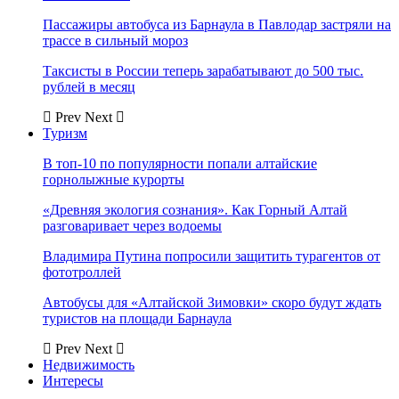
Пассажиры автобуса из Барнаула в Павлодар застряли на
трассе в сильный мороз
Таксисты в России теперь зарабатывают до 500 тыс.
рублей в месяц
Prev
Next
Туризм
В топ-10 по популярности попали алтайские
горнолыжные курорты
«Древняя экология сознания». Как Горный Алтай
разговаривает через водоемы
Владимира Путина попросили защитить турагентов от
фототроллей
Автобусы для «Алтайской Зимовки» скоро будут ждать
туристов на площади Барнаула
Prev
Next
Недвижимость
Интересы