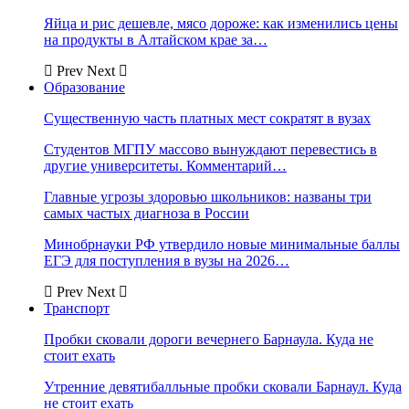
Яйца и рис дешевле, мясо дороже: как изменились цены
на продукты в Алтайском крае за…
Prev
Next
Образование
Существенную часть платных мест сократят в вузах
Студентов МГПУ массово вынуждают перевестись в
другие университеты. Комментарий…
Главные угрозы здоровью школьников: названы три
самых частых диагноза в России
Минобрнауки РФ утвердило новые минимальные баллы
ЕГЭ для поступления в вузы на 2026…
Prev
Next
Транспорт
Пробки сковали дороги вечернего Барнаула. Куда не
стоит ехать
Утренние девятибалльные пробки сковали Барнаул. Куда
не стоит ехать