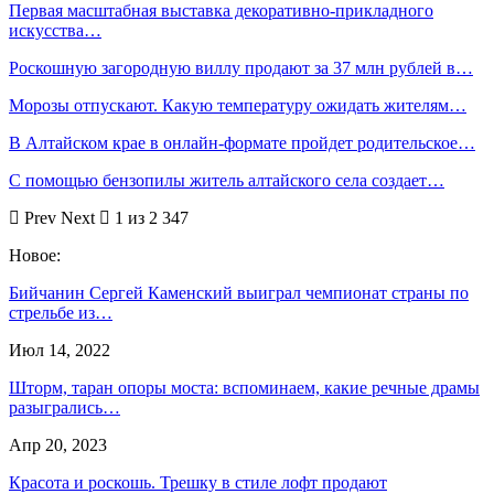
Первая масштабная выставка декоративно-прикладного
искусства…
Роскошную загородную виллу продают за 37 млн рублей в…
Морозы отпускают. Какую температуру ожидать жителям…
В Алтайском крае в онлайн-формате пройдет родительское…
С помощью бензопилы житель алтайского села создает…
Prev
Next
1 из 2 347
Новое:
Бийчанин Сергей Каменский выиграл чемпионат страны по
стрельбе из…
Июл 14, 2022
Шторм, таран опоры моста: вспоминаем, какие речные драмы
разыгрались…
Апр 20, 2023
Красота и роскошь. Трешку в стиле лофт продают