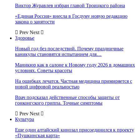
Виктор Журавлев избран главой Троицкого района
«Единая Россия» внесла в Госдуму новую редакцию
закона о занятости
Prev
Next
Здоровье
Новый год без последствий. Почему праздничные
каникулы становятся испытанием для…
Маникюр как в салоне к Новому году 2026 в домашних
условиях. Советы красоты
На ошибках лечатся. Частная медицина примиряется с
новой цифровой реальностью
Врач подсказал действенные способы защиты от
гонконгского гриппа. Точные симптомы
Prev
Next
Культура
Еще один алтайский кинозал присоединился к проекту
«Пушкинская карта»