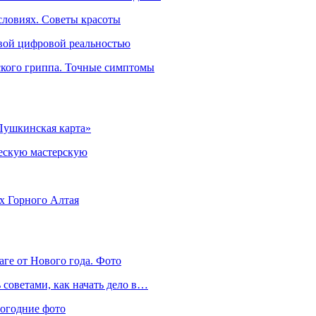
словиях. Советы красоты
овой цифровой реальностью
ского гриппа. Точные симптомы
Пушкинская карта»
ческую мастерскую
ях Горного Алтая
аге от Нового года. Фото
советами, как начать дело в…
вогодние фото