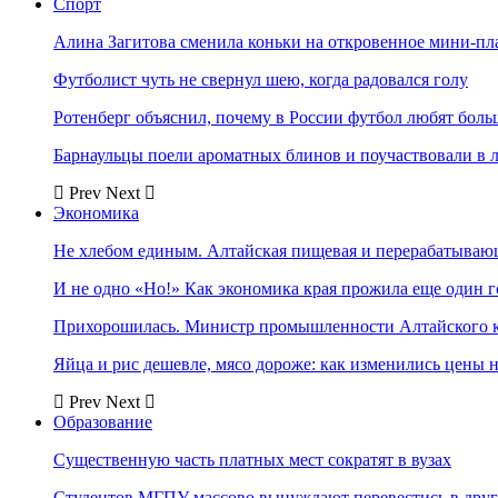
Спорт
Алина Загитова сменила коньки на откровенное мини-пл
Футболист чуть не свернул шею, когда радовался голу
Ротенберг объяснил, почему в России футбол любят боль
Барнаульцы поели ароматных блинов и поучаствовали в 
Prev
Next
Экономика
Не хлебом единым. Алтайская пищевая и перерабатыва
И не одно «Но!» Как экономика края прожила еще один 
Прихорошилась. Министр промышленности Алтайского к
Яйца и рис дешевле, мясо дороже: как изменились цены 
Prev
Next
Образование
Существенную часть платных мест сократят в вузах
Студентов МГПУ массово вынуждают перевестись в дру