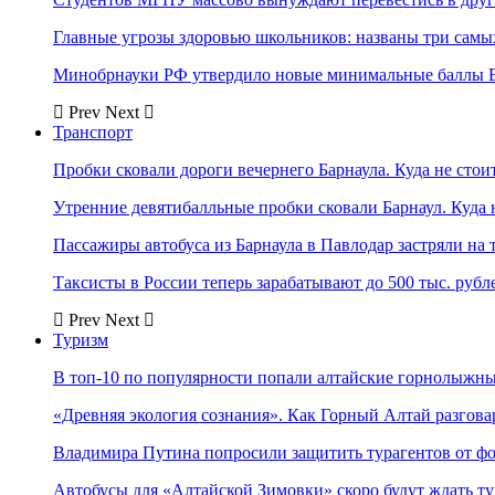
Главные угрозы здоровью школьников: названы три самых
Минобрнауки РФ утвердило новые минимальные баллы Е
Prev
Next
Транспорт
Пробки сковали дороги вечернего Барнаула. Куда не стоит
Утренние девятибалльные пробки сковали Барнаул. Куда н
Пассажиры автобуса из Барнаула в Павлодар застряли на 
Таксисты в России теперь зарабатывают до 500 тыс. рубл
Prev
Next
Туризм
В топ-10 по популярности попали алтайские горнолыжн
«Древняя экология сознания». Как Горный Алтай разгова
Владимира Путина попросили защитить турагентов от ф
Автобусы для «Алтайской Зимовки» скоро будут ждать ту