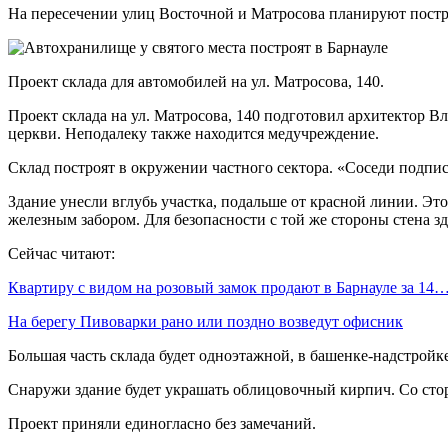
На пересечении улиц Восточной и Матросова планируют постро
Проект склада для автомобилей на ул. Матросова, 140.
Проект склада на ул. Матросова, 140 подготовил архитектор 
церкви. Неподалеку также находится медучреждение.
Склад построят в окружении частного сектора. «Соседи подпис
Здание унесли вглубь участка, подальше от красной линии. Эт
железным забором. Для безопасности с той же стороны стена з
Сейчас читают:
Квартиру с видом на розовый замок продают в Барнауле за 14
На берегу Пивоварки рано или поздно возведут офисник
Большая часть склада будет одноэтажной, в башенке-надстрой
Снаружи здание будет украшать облицовочный кирпич. Со стор
Проект приняли единогласно без замечаний.