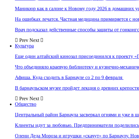
Маникюр как в салоне к Новому году 2026 в домашних у
На ошибках лечатся. Частная медицина примиряется с н
Врач подсказал действенные способы защиты от гонконг
Prev
Next
Культура
Еще один алтайский кинозал присоединился к проекту «
Что объединяло краевую библиотеку и кузнечно-механи
Афиша. Куда сходить в Барнауле со 2 по 9 февраля
В барнаульском музее пройдет лекция о древних крепост
Prev
Next
Общество
Центральный район Барнаула засверкал огнями и уже в ш
Клиенты идут за любовью. Предприниматели поделились 
Олени Деда Мороза и игрушки «скачут» по Барнаулу. Но