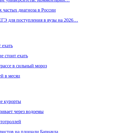
 частых диагноза в России
ГЭ для поступления в вузы на 2026…
 ехать
е стоит ехать
трассе в сильный мороз
ей в месяц
ые курорты
ривает через водоемы
ототроллей
ристов на площади Барнаула