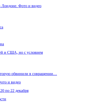
в Лондоне. Фото и видео
са
она
ей и США, но с условием
которую обвинили в совращении…
Фото и видео
20 по 22 декабря
ости