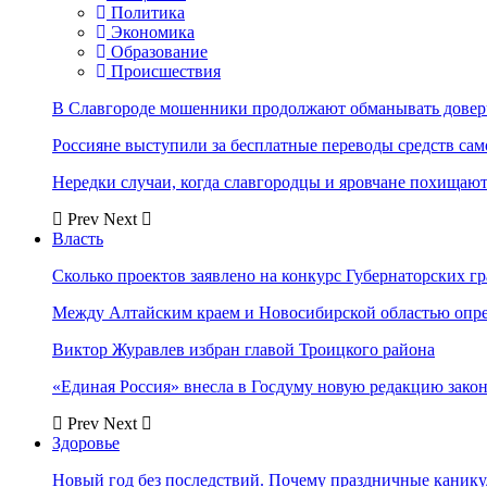
Политика
Экономика
Образование
Происшествия
В Славгороде мошенники продолжают обманывать довер
Россияне выступили за бесплатные переводы средств сам
Нередки случаи, когда славгородцы и яровчане похищают
Prev
Next
Власть
Сколько проектов заявлено на конкурс Губернаторских гр
Между Алтайским краем и Новосибирской областью опр
Виктор Журавлев избран главой Троицкого района
«Единая Россия» внесла в Госдуму новую редакцию закон
Prev
Next
Здоровье
Новый год без последствий. Почему праздничные каник