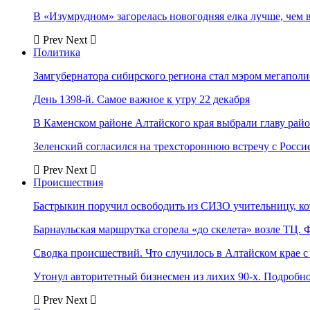
В «Изумрудном» загорелась новогодняя елка лучше, чем 
Prev
Next
Политика
Замгубернатора сибирского региона стал мэром мегаполи
День 1398-й. Самое важное к утру 22 декабря
В Каменском районе Алтайского края выбрали главу рай
Зеленский согласился на трехстороннюю встречу с Росси
Prev
Next
Происшествия
Бастрыкин поручил освободить из СИЗО учительницу, 
Барнаульская маршрутка сгорела «до скелета» возле ТЦ. 
Сводка происшествий. Что случилось в Алтайском крае с 
Утонул авторитетный бизнесмен из лихих 90-х. Подробн
Prev
Next