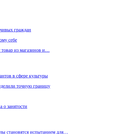
чивых граждан
ому себе
 товар из магазинов и…
антов в сфере культуры
еделили точную границу
а о занятости
улы становятся испытанием для…