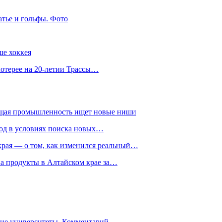
атье и гольфы. Фото
ше хоккея
лотерее на 20-летии Трассы…
ющая промышленность ищет новые ниши
год в условиях поиска новых…
рая — о том, как изменился реальный…
на продукты в Алтайском крае за…
гие университеты. Комментарий…