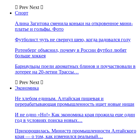
Prev
Next
Спорт
Алина Загитова сменила коньки на откровенное мини-
платье и гольфы. Фото
Футболист чуть не свернул шею, когда радовался голу
Ротенберг объяснил, почему в России футбол любят
больше хоккея
Барнаульцы поели ароматных блинов и поучаствовали в
лотерее на 20-летии Трассы…
Prev
Next
Экономика
Не хлебом единым. Алтайская пищевая и
перерабатывающая промышленность ищет новые ниши
И не одно «Но!» Как экономика края прожила еще один
год в условиях поиска новых…
Прихорошилась. Министр промышленности Алтайского
края — о том, как изменился реальный…