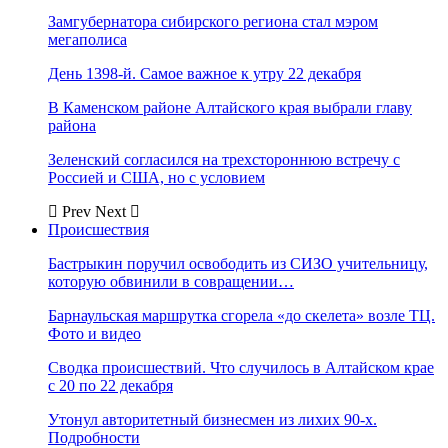
Замгубернатора сибирского региона стал мэром
мегаполиса
День 1398-й. Самое важное к утру 22 декабря
В Каменском районе Алтайского края выбрали главу
района
Зеленский согласился на трехстороннюю встречу с
Россией и США, но с условием
Prev
Next
Происшествия
Бастрыкин поручил освободить из СИЗО учительницу,
которую обвинили в совращении…
Барнаульская маршрутка сгорела «до скелета» возле ТЦ.
Фото и видео
Сводка происшествий. Что случилось в Алтайском крае
с 20 по 22 декабря
Утонул авторитетный бизнесмен из лихих 90-х.
Подробности