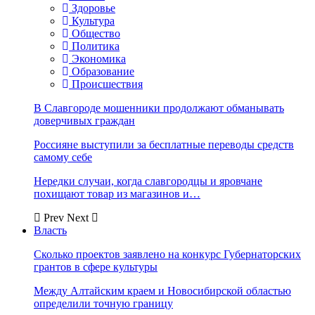
Здоровье
Культура
Общество
Политика
Экономика
Образование
Происшествия
В Славгороде мошенники продолжают обманывать
доверчивых граждан
Россияне выступили за бесплатные переводы средств
самому себе
Нередки случаи, когда славгородцы и яровчане
похищают товар из магазинов и…
Prev
Next
Власть
Сколько проектов заявлено на конкурс Губернаторских
грантов в сфере культуры
Между Алтайским краем и Новосибирской областью
определили точную границу