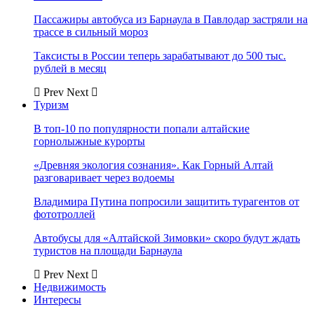
Пассажиры автобуса из Барнаула в Павлодар застряли на
трассе в сильный мороз
Таксисты в России теперь зарабатывают до 500 тыс.
рублей в месяц
Prev
Next
Туризм
В топ-10 по популярности попали алтайские
горнолыжные курорты
«Древняя экология сознания». Как Горный Алтай
разговаривает через водоемы
Владимира Путина попросили защитить турагентов от
фототроллей
Автобусы для «Алтайской Зимовки» скоро будут ждать
туристов на площади Барнаула
Prev
Next
Недвижимость
Интересы