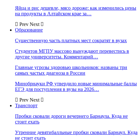
Яйца и рис дешевле, мясо дороже: как изменились цены
на продукты в Алтайском крае за…
Prev
Next
Образование
Существенную часть платных мест сократят в вузах
Студентов МГПУ массово вынуждают перевестись в
другие университеты. Комментарий…
Главные угрозы здоровью школьников: названы три
самых частых диагноза в России
Минобрнауки РФ утвердило новые минимальные баллы
ЕГЭ для поступления в вузы на 2026…
Prev
Next
Транспорт
Пробки сковали дороги вечернего Барнаула. Куда не
стоит ехать
Утренние девятибалльные пробки сковали Барнаул. Куда
не стоит ехать