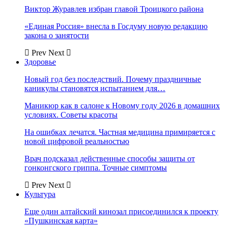
Виктор Журавлев избран главой Троицкого района
«Единая Россия» внесла в Госдуму новую редакцию
закона о занятости
Prev
Next
Здоровье
Новый год без последствий. Почему праздничные
каникулы становятся испытанием для…
Маникюр как в салоне к Новому году 2026 в домашних
условиях. Советы красоты
На ошибках лечатся. Частная медицина примиряется с
новой цифровой реальностью
Врач подсказал действенные способы защиты от
гонконгского гриппа. Точные симптомы
Prev
Next
Культура
Еще один алтайский кинозал присоединился к проекту
«Пушкинская карта»