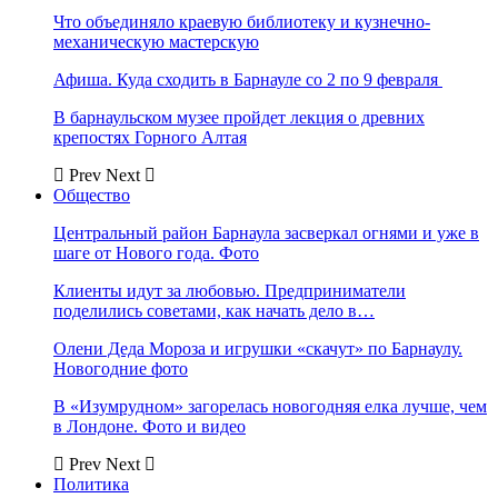
Что объединяло краевую библиотеку и кузнечно-
механическую мастерскую
Афиша. Куда сходить в Барнауле со 2 по 9 февраля
В барнаульском музее пройдет лекция о древних
крепостях Горного Алтая
Prev
Next
Общество
Центральный район Барнаула засверкал огнями и уже в
шаге от Нового года. Фото
Клиенты идут за любовью. Предприниматели
поделились советами, как начать дело в…
Олени Деда Мороза и игрушки «скачут» по Барнаулу.
Новогодние фото
В «Изумрудном» загорелась новогодняя елка лучше, чем
в Лондоне. Фото и видео
Prev
Next
Политика