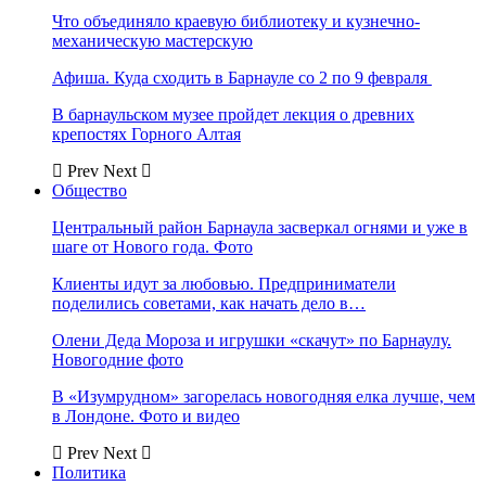
Что объединяло краевую библиотеку и кузнечно-
механическую мастерскую
Афиша. Куда сходить в Барнауле со 2 по 9 февраля
В барнаульском музее пройдет лекция о древних
крепостях Горного Алтая
Prev
Next
Общество
Центральный район Барнаула засверкал огнями и уже в
шаге от Нового года. Фото
Клиенты идут за любовью. Предприниматели
поделились советами, как начать дело в…
Олени Деда Мороза и игрушки «скачут» по Барнаулу.
Новогодние фото
В «Изумрудном» загорелась новогодняя елка лучше, чем
в Лондоне. Фото и видео
Prev
Next
Политика