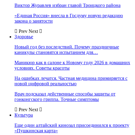
Виктор Журавлев избран главой Троицкого района
«Единая Россия» внесла в Госдуму новую редакцию
закона о занятости
Prev
Next
Здоровье
Новый год без последствий. Почему праздничные
каникулы становятся испытанием для…
Маникюр как в салоне к Новому году 2026 в домашних
условиях. Советы красоты
На ошибках лечатся. Частная медицина примиряется с
новой цифровой реальностью
Врач подсказал действенные способы защиты от
гонконгского гриппа. Точные симптомы
Prev
Next
Культура
Еще один алтайский кинозал присоединился к проекту
«Пушкинская карта»