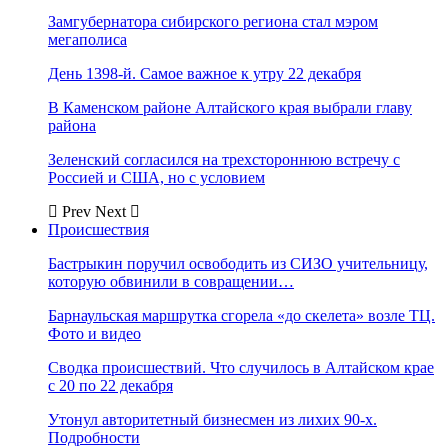
Замгубернатора сибирского региона стал мэром
мегаполиса
День 1398-й. Самое важное к утру 22 декабря
В Каменском районе Алтайского края выбрали главу
района
Зеленский согласился на трехстороннюю встречу с
Россией и США, но с условием
Prev
Next
Происшествия
Бастрыкин поручил освободить из СИЗО учительницу,
которую обвинили в совращении…
Барнаульская маршрутка сгорела «до скелета» возле ТЦ.
Фото и видео
Сводка происшествий. Что случилось в Алтайском крае
с 20 по 22 декабря
Утонул авторитетный бизнесмен из лихих 90-х.
Подробности