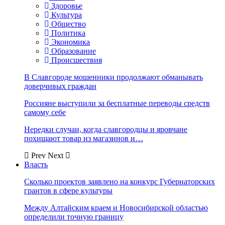
Здоровье
Культура
Общество
Политика
Экономика
Образование
Происшествия
В Славгороде мошенники продолжают обманывать
доверчивых граждан
Россияне выступили за бесплатные переводы средств
самому себе
Нередки случаи, когда славгородцы и яровчане
похищают товар из магазинов и…
Prev
Next
Власть
Сколько проектов заявлено на конкурс Губернаторских
грантов в сфере культуры
Между Алтайским краем и Новосибирской областью
определили точную границу