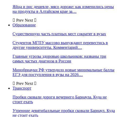
Яйца и рис дешевле, мясо дороже: как изменились цены
на продукты в Алтайском крае за…
Prev
Next
Образование
Существенную часть платных мест сократят в вузах
Студентов МГПУ массово вынуждают перевестись в
другие университеты. Комментарий…
Главные угрозы здоровью школьников: названы три
самых частых диагноза в России
Минобрнауки РФ утвердило новые минимальные баллы
ЕГЭ для поступления в вузы на 2026…
Prev
Next
Транспорт
Пробки сковали дороги вечернего Барнаула. Куда не
стоит ехать
Утренние девятибалльные пробки сковали Барнаул. Куда
не стоит ехать