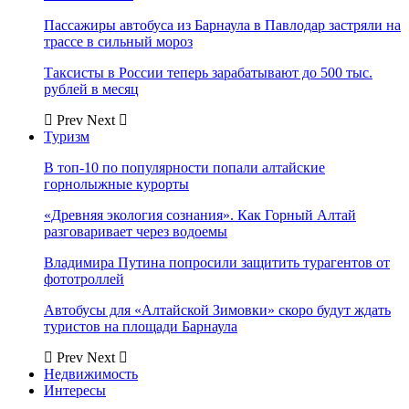
Пассажиры автобуса из Барнаула в Павлодар застряли на
трассе в сильный мороз
Таксисты в России теперь зарабатывают до 500 тыс.
рублей в месяц
Prev
Next
Туризм
В топ-10 по популярности попали алтайские
горнолыжные курорты
«Древняя экология сознания». Как Горный Алтай
разговаривает через водоемы
Владимира Путина попросили защитить турагентов от
фототроллей
Автобусы для «Алтайской Зимовки» скоро будут ждать
туристов на площади Барнаула
Prev
Next
Недвижимость
Интересы