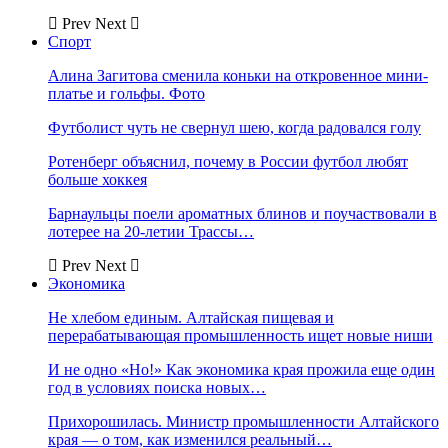
Prev
Next
Спорт
Алина Загитова сменила коньки на откровенное мини-
платье и гольфы. Фото
Футболист чуть не свернул шею, когда радовался голу
Ротенберг объяснил, почему в России футбол любят
больше хоккея
Барнаульцы поели ароматных блинов и поучаствовали в
лотерее на 20-летии Трассы…
Prev
Next
Экономика
Не хлебом единым. Алтайская пищевая и
перерабатывающая промышленность ищет новые ниши
И не одно «Но!» Как экономика края прожила еще один
год в условиях поиска новых…
Прихорошилась. Министр промышленности Алтайского
края — о том, как изменился реальный…