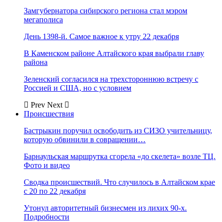
Замгубернатора сибирского региона стал мэром
мегаполиса
День 1398-й. Самое важное к утру 22 декабря
В Каменском районе Алтайского края выбрали главу
района
Зеленский согласился на трехстороннюю встречу с
Россией и США, но с условием
Prev
Next
Происшествия
Бастрыкин поручил освободить из СИЗО учительницу,
которую обвинили в совращении…
Барнаульская маршрутка сгорела «до скелета» возле ТЦ.
Фото и видео
Сводка происшествий. Что случилось в Алтайском крае
с 20 по 22 декабря
Утонул авторитетный бизнесмен из лихих 90-х.
Подробности