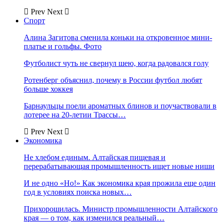
Prev
Next
Спорт
Алина Загитова сменила коньки на откровенное мини-
платье и гольфы. Фото
Футболист чуть не свернул шею, когда радовался голу
Ротенберг объяснил, почему в России футбол любят
больше хоккея
Барнаульцы поели ароматных блинов и поучаствовали в
лотерее на 20-летии Трассы…
Prev
Next
Экономика
Не хлебом единым. Алтайская пищевая и
перерабатывающая промышленность ищет новые ниши
И не одно «Но!» Как экономика края прожила еще один
год в условиях поиска новых…
Прихорошилась. Министр промышленности Алтайского
края — о том, как изменился реальный…