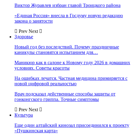
Виктор Журавлев избран главой Троицкого района
«Единая Россия» внесла в Госдуму новую редакцию
закона о занятости
Prev
Next
Здоровье
Новый год без последствий. Почему праздничные
каникулы становятся испытанием для…
Маникюр как в салоне к Новому году 2026 в домашних
условиях. Советы красоты
На ошибках лечатся. Частная медицина примиряется с
новой цифровой реальностью
Врач подсказал действенные способы защиты от
гонконгского гриппа. Точные симптомы
Prev
Next
Культура
Еще один алтайский кинозал присоединился к проекту
«Пушкинская карта»