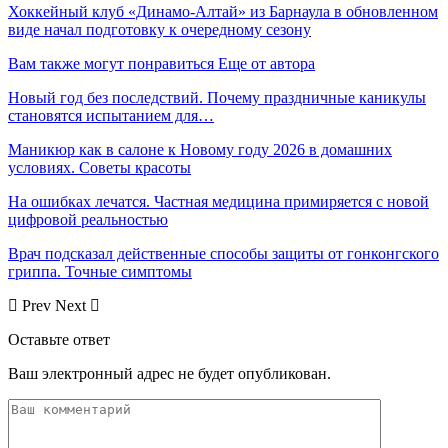
Хоккейный клуб «Динамо-Алтай» из Барнаула в обновленном
виде начал подготовку к очередному сезону
Вам также могут понравиться
Еще от автора
Новый год без последствий. Почему праздничные каникулы
становятся испытанием для…
Маникюр как в салоне к Новому году 2026 в домашних
условиях. Советы красоты
На ошибках лечатся. Частная медицина примиряется с новой
цифровой реальностью
Врач подсказал действенные способы защиты от гонконгского
гриппа. Точные симптомы
Prev
Next
Оставьте ответ
Ваш электронный адрес не будет опубликован.