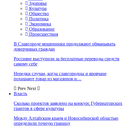
Здоровье
Культура
Общество
Политика
Экономика
Образование
Происшествия
В Славгороде мошенники продолжают обманывать
доверчивых граждан
Россияне выступили за бесплатные переводы средств
самому себе
Нередки случаи, когда славгородцы и яровчане
похищают товар из магазинов и…
Prev
Next
Власть
Сколько проектов заявлено на конкурс Губернаторских
грантов в сфере культуры
Между Алтайским краем и Новосибирской областью
определили точную границу