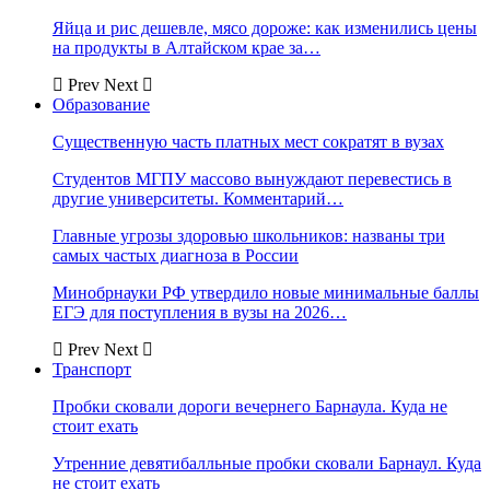
Яйца и рис дешевле, мясо дороже: как изменились цены
на продукты в Алтайском крае за…
Prev
Next
Образование
Существенную часть платных мест сократят в вузах
Студентов МГПУ массово вынуждают перевестись в
другие университеты. Комментарий…
Главные угрозы здоровью школьников: названы три
самых частых диагноза в России
Минобрнауки РФ утвердило новые минимальные баллы
ЕГЭ для поступления в вузы на 2026…
Prev
Next
Транспорт
Пробки сковали дороги вечернего Барнаула. Куда не
стоит ехать
Утренние девятибалльные пробки сковали Барнаул. Куда
не стоит ехать