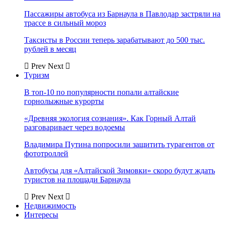
Пассажиры автобуса из Барнаула в Павлодар застряли на
трассе в сильный мороз
Таксисты в России теперь зарабатывают до 500 тыс.
рублей в месяц
Prev
Next
Туризм
В топ-10 по популярности попали алтайские
горнолыжные курорты
«Древняя экология сознания». Как Горный Алтай
разговаривает через водоемы
Владимира Путина попросили защитить турагентов от
фототроллей
Автобусы для «Алтайской Зимовки» скоро будут ждать
туристов на площади Барнаула
Prev
Next
Недвижимость
Интересы