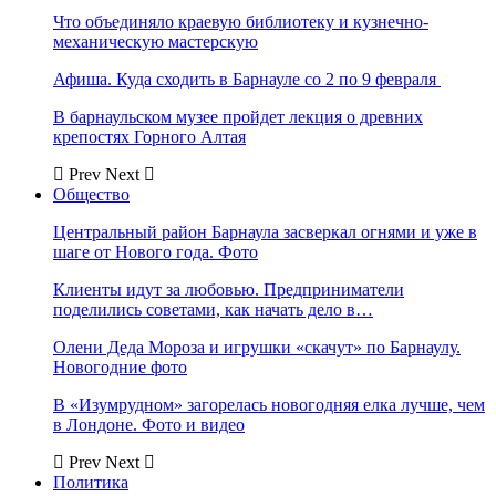
Что объединяло краевую библиотеку и кузнечно-
механическую мастерскую
Афиша. Куда сходить в Барнауле со 2 по 9 февраля
В барнаульском музее пройдет лекция о древних
крепостях Горного Алтая
Prev
Next
Общество
Центральный район Барнаула засверкал огнями и уже в
шаге от Нового года. Фото
Клиенты идут за любовью. Предприниматели
поделились советами, как начать дело в…
Олени Деда Мороза и игрушки «скачут» по Барнаулу.
Новогодние фото
В «Изумрудном» загорелась новогодняя елка лучше, чем
в Лондоне. Фото и видео
Prev
Next
Политика