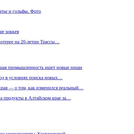
атье и гольфы. Фото
ше хоккея
лотерее на 20-летии Трассы…
ющая промышленность ищет новые ниши
год в условиях поиска новых…
рая — о том, как изменился реальный…
на продукты в Алтайском крае за…
гие университеты. Комментарий…