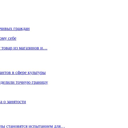
чивых граждан
ому себе
 товар из магазинов и…
антов в сфере культуры
еделили точную границу
а о занятости
улы становятся испытанием для…