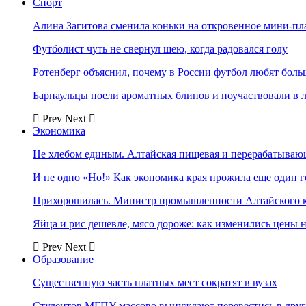
Спорт
Алина Загитова сменила коньки на откровенное мини-пл
Футболист чуть не свернул шею, когда радовался голу
Ротенберг объяснил, почему в России футбол любят боль
Барнаульцы поели ароматных блинов и поучаствовали в 
Prev
Next
Экономика
Не хлебом единым. Алтайская пищевая и перерабатыва
И не одно «Но!» Как экономика края прожила еще один 
Прихорошилась. Министр промышленности Алтайского к
Яйца и рис дешевле, мясо дороже: как изменились цены 
Prev
Next
Образование
Существенную часть платных мест сократят в вузах
Студентов МГПУ массово вынуждают перевестись в дру