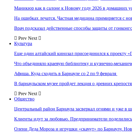
Маникюр как в салоне к Новому году 2026 в домашних у
На ошибках лечатся. Частная медицина примиряется с н
Врач подсказал действенные способы защиты от гонконг
Prev
Next
Культура
Еще один алтайский кинозал присоединился к проекту «
Что объединяло краевую библиотеку и кузнечно-механи
Афиша. Куда сходить в Барнауле со 2 по 9 февраля
В барнаульском музее пройдет лекция о древних крепост
Prev
Next
Общество
Центральный район Барнаула засверкал огнями и уже в ш
Клиенты идут за любовью. Предприниматели поделились 
Олени Деда Мороза и игрушки «скачут» по Барнаулу. Но