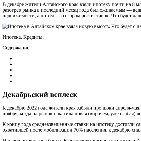
В декабре жители Алтайского края взяли ипотеку почти на 8 м
разогрев рынка в последний месяц года был ожидаемым — вед
недвижимости, а потом — о скором росте ставок. Что будет дал
Ипотека. Кредиты.
Содержание:
Декабрьский всплеск
К декабрю 2022 года жители края забыли про шоки апреля-мая,
ноября, когда на рынок накатила новая (впрочем, уже слабая) в
К концу года средневзвешенные ставки на ипотеку достигли са
охватившей после мобилизации 70% населения, к декабрю спа
И народ потянулся в банки. В последнем месяце года жители Ал