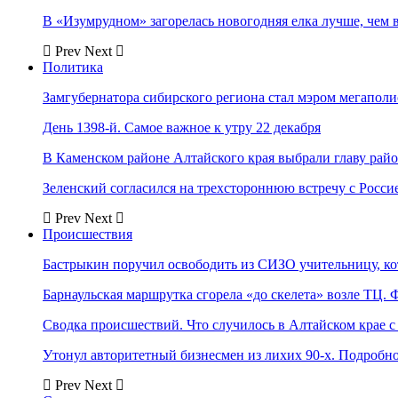
В «Изумрудном» загорелась новогодняя елка лучше, чем 
Prev
Next
Политика
Замгубернатора сибирского региона стал мэром мегаполи
День 1398-й. Самое важное к утру 22 декабря
В Каменском районе Алтайского края выбрали главу рай
Зеленский согласился на трехстороннюю встречу с Росси
Prev
Next
Происшествия
Бастрыкин поручил освободить из СИЗО учительницу, 
Барнаульская маршрутка сгорела «до скелета» возле ТЦ. 
Сводка происшествий. Что случилось в Алтайском крае с 
Утонул авторитетный бизнесмен из лихих 90-х. Подробн
Prev
Next