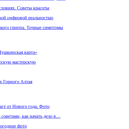
словиях. Советы красоты
овой цифровой реальностью
ского гриппа. Точные симптомы
Пушкинская карта»
ческую мастерскую
ях Горного Алтая
аге от Нового года. Фото
советами, как начать дело в…
вогодние фото