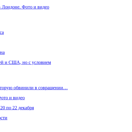
в Лондоне. Фото и видео
са
она
ей и США, но с условием
которую обвинили в совращении…
Фото и видео
20 по 22 декабря
ости