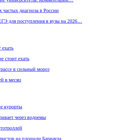
 частых диагноза в России
ГЭ для поступления в вузы на 2026…
 ехать
е стоит ехать
трассе в сильный мороз
ей в месяц
ые курорты
ривает через водоемы
ототроллей
ристов на площади Барнаула