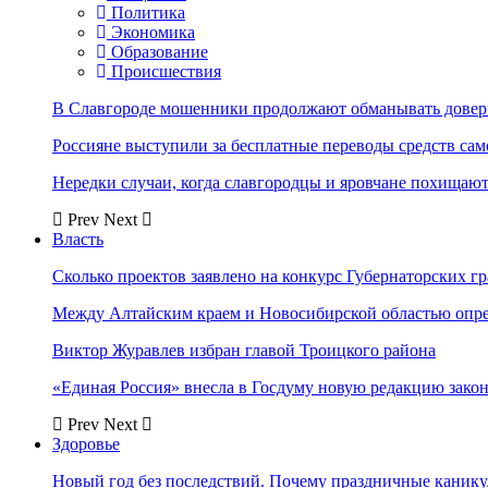
Политика
Экономика
Образование
Происшествия
В Славгороде мошенники продолжают обманывать довер
Россияне выступили за бесплатные переводы средств сам
Нередки случаи, когда славгородцы и яровчане похищают
Prev
Next
Власть
Сколько проектов заявлено на конкурс Губернаторских гр
Между Алтайским краем и Новосибирской областью опр
Виктор Журавлев избран главой Троицкого района
«Единая Россия» внесла в Госдуму новую редакцию закон
Prev
Next
Здоровье
Новый год без последствий. Почему праздничные каник