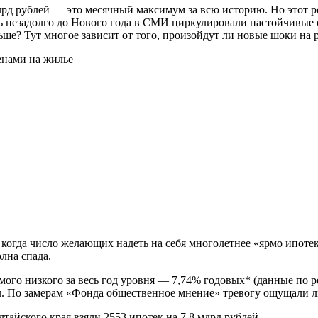
лрд рублей — это месячный максимум за всю историю. Но этот ре
ь незадолго до Нового года в СМИ циркулировали настойчивые
ьше? Тут многое зависит от того, произойдут ли новые шоки на 
 когда число желающих надеть на себя многолетнее «ярмо ипоте
олна спада.
мого низкого за весь год уровня — 7,74% годовых* (данные по р
л. По замерам «Фонда общественное мнение» тревогу ощущали 
тайского края взяли 2553 ипотек на 7,8 млрд рублей.