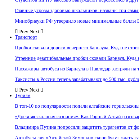
Главные угрозы здоровью школьников: названы три самых
Минобрнауки РФ утвердило новые минимальные баллы Е
Prev
Next
Транспорт
Пробки сковали дороги вечернего Барнаула. Куда не стоит
Утренние девятибалльные пробки сковали Барнаул. Куда н
Пассажиры автобуса из Барнаула в Павлодар застряли на 
Таксисты в России теперь зарабатывают до 500 тыс. рубл
Prev
Next
Туризм
В топ-10 по популярности попали алтайские горнолыжн
«Древняя экология сознания». Как Горный Алтай разгова
Владимира Путина попросили защитить турагентов от ф
Автобусы для «Алтайской Зимовки» скоро будут ждать ту