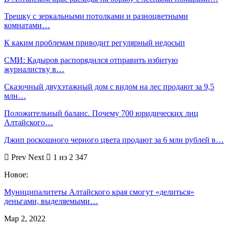
Трешку с зеркальными потолками и разноцветными
комнатами…
К каким проблемам приводит регулярный недосып
СМИ: Кадыров распорядился отправить избитую
журналистку в…
Сказочный двухэтажный дом с видом на лес продают за 9,5
млн…
Положительный баланс. Почему 700 юридических лиц
Алтайского…
Джип роскошного черного цвета продают за 6 млн рублей в…
Prev
Next
1 из 2 347
Новое:
Муниципалитеты Алтайского края смогут «делиться»
деньгами, выделяемыми…
Мар 2, 2022