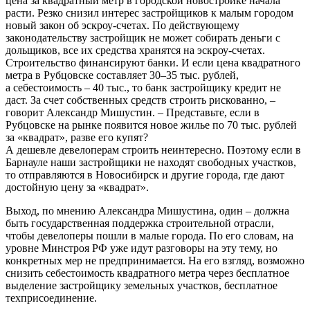
цена за квадратный метр в городской новостройке начала
расти. Резко снизил интерес застройщиков к малым городом
новый закон об эскроу-счетах. По действующему
законодательству застройщик не может собирать деньги с
дольщиков, все их средства хранятся на эскроу-счетах.
Строительство финансируют банки. И если цена квадратного
метра в Рубцовске составляет 30–35 тыс. рублей,
а себестоимость – 40 тыс., то банк застройщику кредит не
даст. За счет собственных средств строить рискованно, –
говорит Александр Мишустин. – Представьте, если в
Рубцовске на рынке появится новое жилье по 70 тыс. рублей
за «квадрат», разве его купят?
А дешевле девелоперам строить неинтересно. Поэтому если в
Барнауле наши застройщики не находят свободных участков,
то отправляются в Новосибирск и другие города, где дают
достойную цену за «квадрат».
Выход, по мнению Александра Мишустина, один – должна
быть государственная поддержка строительной отрасли,
чтобы девелоперы пошли в малые города. По его словам, на
уровне Минстроя РФ уже идут разговоры на эту тему, но
конкретных мер не предпринимается. На его взгляд, возможно
снизить себестоимость квадратного метра через бесплатное
выделение застройщику земельных участков, бесплатное
техприсоединение.