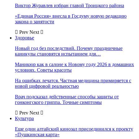
Виктор Журавлев избран главой Троицкого района
«Единая Россия» внесла в Госдуму новую редакцию
закона о занятости
Prev
Next
Здоровье
Новый год без последствий. Почему праздничные
каникулы становятся испытанием для…
Маникюр как в салоне к Новому году 2026 в домашних
условиях. Советы красоты
На ошибках лечатся. Частная медицина примиряется с
новой цифровой реальностью
Врач подсказал действенные способы защиты от
гонконгского гриппа. Точные симптомы
Prev
Next
Культура
Еще один алтайский кинозал присоединился к проекту
«Пушкинская карта»