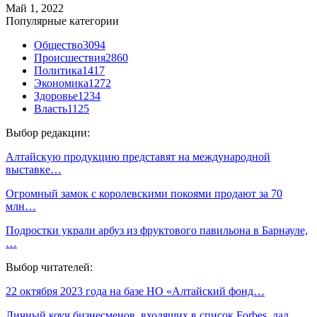
Май 1, 2022
Популярные категории
Общество
3094
Происшествия
2860
Политика
1417
Экономика
1272
Здоровье
1234
Власть
1125
Выбор редакции:
Алтайскую продукцию представят на международной
выставке…
Огромный замок с королевскими покоями продают за 70
млн…
Подростки украли арбуз из фруктового павильона в Барнауле,
…
Выбор читателей:
22 октября 2023 года на базе НО «Алтайский фонд…
Личный коуч бизнесменов, входящих в список Forbes, дал…