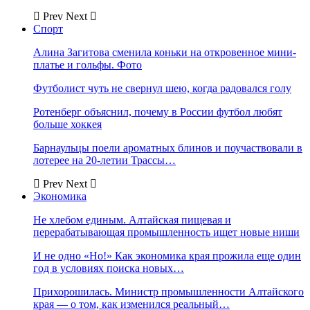
Prev
Next
Спорт
Алина Загитова сменила коньки на откровенное мини-
платье и гольфы. Фото
Футболист чуть не свернул шею, когда радовался голу
Ротенберг объяснил, почему в России футбол любят
больше хоккея
Барнаульцы поели ароматных блинов и поучаствовали в
лотерее на 20-летии Трассы…
Prev
Next
Экономика
Не хлебом единым. Алтайская пищевая и
перерабатывающая промышленность ищет новые ниши
И не одно «Но!» Как экономика края прожила еще один
год в условиях поиска новых…
Прихорошилась. Министр промышленности Алтайского
края — о том, как изменился реальный…