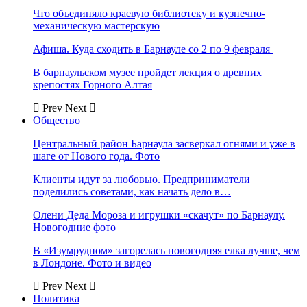
Что объединяло краевую библиотеку и кузнечно-
механическую мастерскую
Афиша. Куда сходить в Барнауле со 2 по 9 февраля
В барнаульском музее пройдет лекция о древних
крепостях Горного Алтая
Prev
Next
Общество
Центральный район Барнаула засверкал огнями и уже в
шаге от Нового года. Фото
Клиенты идут за любовью. Предприниматели
поделились советами, как начать дело в…
Олени Деда Мороза и игрушки «скачут» по Барнаулу.
Новогодние фото
В «Изумрудном» загорелась новогодняя елка лучше, чем
в Лондоне. Фото и видео
Prev
Next
Политика