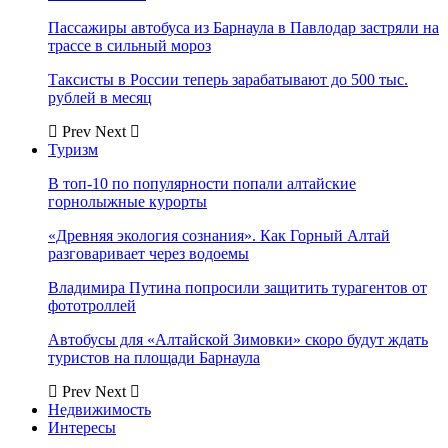
Пассажиры автобуса из Барнаула в Павлодар застряли на
трассе в сильный мороз
Таксисты в России теперь зарабатывают до 500 тыс.
рублей в месяц
Prev
Next
Туризм
В топ-10 по популярности попали алтайские
горнолыжные курорты
«Древняя экология сознания». Как Горный Алтай
разговаривает через водоемы
Владимира Путина попросили защитить турагентов от
фототроллей
Автобусы для «Алтайской Зимовки» скоро будут ждать
туристов на площади Барнаула
Prev
Next
Недвижимость
Интересы