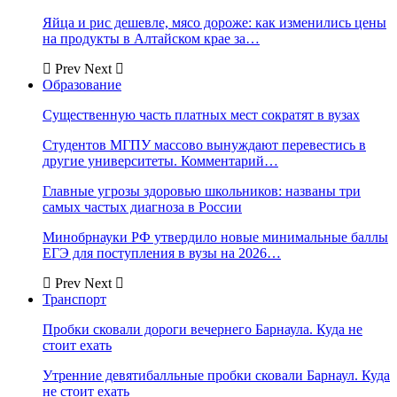
Яйца и рис дешевле, мясо дороже: как изменились цены
на продукты в Алтайском крае за…
Prev
Next
Образование
Существенную часть платных мест сократят в вузах
Студентов МГПУ массово вынуждают перевестись в
другие университеты. Комментарий…
Главные угрозы здоровью школьников: названы три
самых частых диагноза в России
Минобрнауки РФ утвердило новые минимальные баллы
ЕГЭ для поступления в вузы на 2026…
Prev
Next
Транспорт
Пробки сковали дороги вечернего Барнаула. Куда не
стоит ехать
Утренние девятибалльные пробки сковали Барнаул. Куда
не стоит ехать