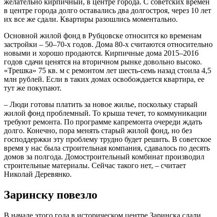
желательно кирпичный, в центре города. С советских времен
в центре города долго оставались два долгостроя, через 10 лет
их все же сдали. Квартиры разошлись моментально.
Основной жилой фонд в Рубцовске относится ко временам
застройки – 50–70-х годов. Дома 80-х считаются относительно
новыми и хорошо продаются. Кирпичные дома 2015–2016
годов сдачи ценятся на вторичном рынке довольно высоко.
«Трешка» 75 кв. м с ремонтом лет шесть-семь назад стоила 4,5
млн рублей. Если в таких домах освобождается квартира, ее
тут же покупают.
– Люди готовы платить за новое жилье, поскольку старый
жилой фонд проблемный. То крыша течет, то коммуникации
требуют ремонта. По программе капремонта очереди ждать
долго. Конечно, пора менять старый жилой фонд, но без
господдержки эту проблему трудно будет решить. В советское
время у нас была строительная компания, сдавалось по десять
домов за полгода. Домостроительный комбинат производил
строительные материалы. Сейчас такого нет, – считает
Николай Деревянко.
Заринску повезло
В начале этого года в историческом центре Заринска сдали