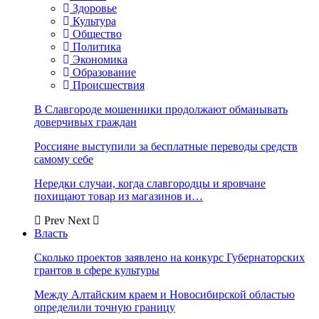
Здоровье
Культура
Общество
Политика
Экономика
Образование
Происшествия
В Славгороде мошенники продолжают обманывать
доверчивых граждан
Россияне выступили за бесплатные переводы средств
самому себе
Нередки случаи, когда славгородцы и яровчане
похищают товар из магазинов и…
Prev
Next
Власть
Сколько проектов заявлено на конкурс Губернаторских
грантов в сфере культуры
Между Алтайским краем и Новосибирской областью
определили точную границу