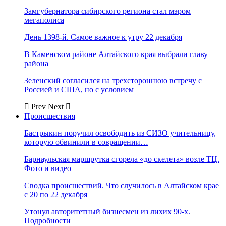
Замгубернатора сибирского региона стал мэром
мегаполиса
День 1398-й. Самое важное к утру 22 декабря
В Каменском районе Алтайского края выбрали главу
района
Зеленский согласился на трехстороннюю встречу с
Россией и США, но с условием
Prev
Next
Происшествия
Бастрыкин поручил освободить из СИЗО учительницу,
которую обвинили в совращении…
Барнаульская маршрутка сгорела «до скелета» возле ТЦ.
Фото и видео
Сводка происшествий. Что случилось в Алтайском крае
с 20 по 22 декабря
Утонул авторитетный бизнесмен из лихих 90-х.
Подробности