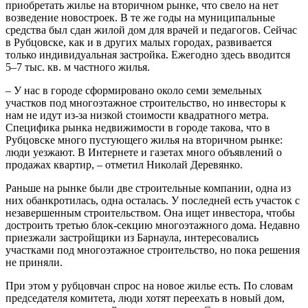
приобретать жилье на вторичном рынке, что свело на нет
возведение новостроек. В те же годы на муниципальные
средства был сдан жилой дом для врачей и педагогов. Сейчас
в Рубцовске, как и в других малых городах, развивается
только индивидуальная застройка. Ежегодно здесь вводится
5–7 тыс. кв. м частного жилья.
– У нас в городе сформировано около семи земельных
участков под многоэтажное строительство, но инвесторы к
нам не идут из-за низкой стоимости квадратного метра.
Специфика рынка недвижимости в городе такова, что в
Рубцовске много пустующего жилья на вторичном рынке:
люди уезжают. В Интернете и газетах много объявлений о
продажах квартир, – отметил Николай Деревянко.
Раньше на рынке были две строительные компании, одна из
них обанкротилась, одна осталась. У последней есть участок с
незавершенным строительством. Она ищет инвестора, чтобы
достроить третью блок-секцию многоэтажного дома. Недавно
приезжали застройщики из Барнаула, интересовались
участками под многоэтажное строительство, но пока решения
не приняли.
При этом у рубцовчан спрос на новое жилье есть. По словам
председателя комитета, люди хотят переехать в новый дом,