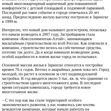
новый многоквартирный кирпичный дом повышенной
комфортности с детской площадкой и подземной парковкой.
Последний раз такое событие в городе отмечалось 20 лет
назад. Предпоследнюю жилую высотку построили в Заринске
в 1999-м.
Интересно, что новый дом называют долгостроем, поскольку
его начали возводить в 2007 году. Застройщиком стала
компания «Коксохиммонтаж-Алтай», занимающаяся
масштабным строительством по всей России. Как пояснили в
компании, строительство велось на собственные средства,
поэтому так долго. Да и когда начинали возведение дома,
особой надобности в новом жилье город не испытывал.
Основной массив жилья в Заринске относится к постройке
времен 70-х годов. Ветхих и аварийных домов пока нет. Город
молодой, но растет в основном за счет индивидуальной
застройки. В год вводится около 3 тыс. кв. м, что сравнимо со
строительством одного многоэтажного дома. В последнее
время ситуация изменилась, городу требуется новое
многоэтажное жилье.
– С тех пор как мы стали территорией особого
экономического развития, у нас появилось уже восемь
резидентов (компании, которые начали работать на