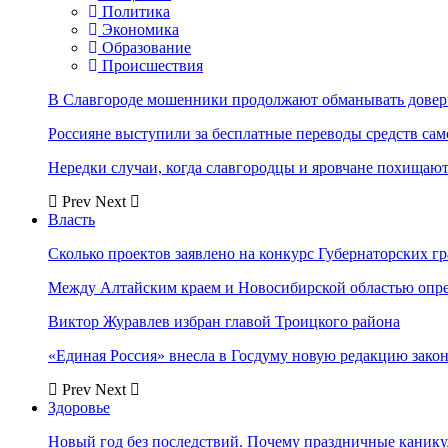
Политика
Экономика
Образование
Происшествия
В Славгороде мошенники продолжают обманывать довер
Россияне выступили за бесплатные переводы средств сам
Нередки случаи, когда славгородцы и яровчане похищают
Prev
Next
Власть
Сколько проектов заявлено на конкурс Губернаторских гр
Между Алтайским краем и Новосибирской областью опр
Виктор Журавлев избран главой Троицкого района
«Единая Россия» внесла в Госдуму новую редакцию закон
Prev
Next
Здоровье
Новый год без последствий. Почему праздничные каник