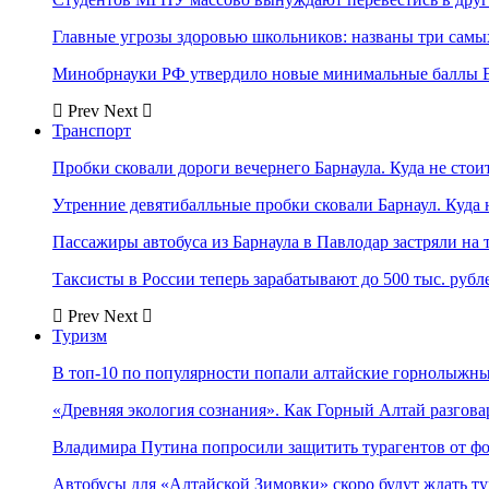
Главные угрозы здоровью школьников: названы три самых
Минобрнауки РФ утвердило новые минимальные баллы Е
Prev
Next
Транспорт
Пробки сковали дороги вечернего Барнаула. Куда не стоит
Утренние девятибалльные пробки сковали Барнаул. Куда н
Пассажиры автобуса из Барнаула в Павлодар застряли на 
Таксисты в России теперь зарабатывают до 500 тыс. рубл
Prev
Next
Туризм
В топ-10 по популярности попали алтайские горнолыжн
«Древняя экология сознания». Как Горный Алтай разгова
Владимира Путина попросили защитить турагентов от ф
Автобусы для «Алтайской Зимовки» скоро будут ждать ту