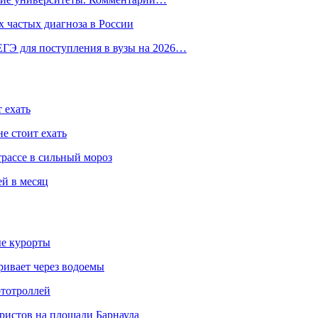
 частых диагноза в России
ГЭ для поступления в вузы на 2026…
 ехать
е стоит ехать
трассе в сильный мороз
ей в месяц
ые курорты
ривает через водоемы
ототроллей
ристов на площади Барнаула