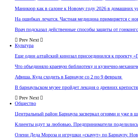
Маникюр как в салоне к Новому году 2026 в домашних у
На ошибках лечатся. Частная медицина примиряется с н
Врач подсказал действенные способы защиты от гонконг
Prev
Next
Культура
Еще один алтайский кинозал присоединился к проекту «
Что объединяло краевую библиотеку и кузнечно-механи
Афиша. Куда сходить в Барнауле со 2 по 9 февраля
В барнаульском музее пройдет лекция о древних крепост
Prev
Next
Общество
Центральный район Барнаула засверкал огнями и уже в ш
Клиенты идут за любовью. Предприниматели поделились 
Олени Деда Мороза и игрушки «скачут» по Барнаулу. Но