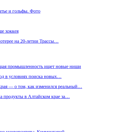
атье и гольфы. Фото
ше хоккея
лотерее на 20-летии Трассы…
ющая промышленность ищет новые ниши
год в условиях поиска новых…
рая — о том, как изменился реальный…
на продукты в Алтайском крае за…
гие университеты. Комментарий…