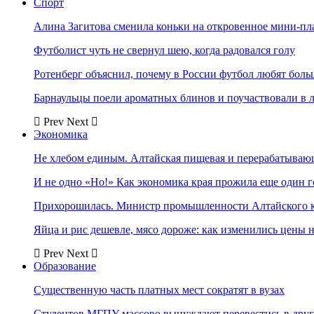
Спорт
Алина Загитова сменила коньки на откровенное мини-пл
Футболист чуть не свернул шею, когда радовался голу
Ротенберг объяснил, почему в России футбол любят боль
Барнаульцы поели ароматных блинов и поучаствовали в 
Prev
Next
Экономика
Не хлебом единым. Алтайская пищевая и перерабатыва
И не одно «Но!» Как экономика края прожила еще один 
Прихорошилась. Министр промышленности Алтайского к
Яйца и рис дешевле, мясо дороже: как изменились цены 
Prev
Next
Образование
Существенную часть платных мест сократят в вузах
Студентов МГПУ массово вынуждают перевестись в дру