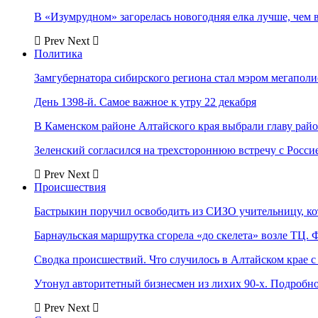
В «Изумрудном» загорелась новогодняя елка лучше, чем 
Prev
Next
Политика
Замгубернатора сибирского региона стал мэром мегаполи
День 1398-й. Самое важное к утру 22 декабря
В Каменском районе Алтайского края выбрали главу рай
Зеленский согласился на трехстороннюю встречу с Росси
Prev
Next
Происшествия
Бастрыкин поручил освободить из СИЗО учительницу, 
Барнаульская маршрутка сгорела «до скелета» возле ТЦ. 
Сводка происшествий. Что случилось в Алтайском крае с 
Утонул авторитетный бизнесмен из лихих 90-х. Подробн
Prev
Next