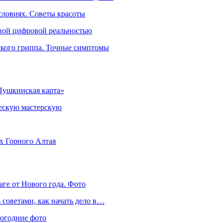
словиях. Советы красоты
овой цифровой реальностью
ского гриппа. Точные симптомы
Пушкинская карта»
ческую мастерскую
ях Горного Алтая
аге от Нового года. Фото
советами, как начать дело в…
вогодние фото