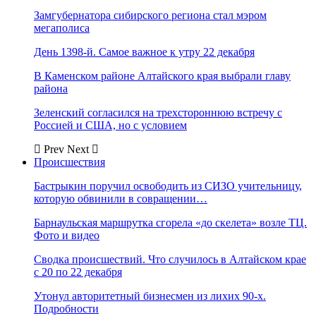
Замгубернатора сибирского региона стал мэром
мегаполиса
День 1398-й. Самое важное к утру 22 декабря
В Каменском районе Алтайского края выбрали главу
района
Зеленский согласился на трехстороннюю встречу с
Россией и США, но с условием
Prev
Next
Происшествия
Бастрыкин поручил освободить из СИЗО учительницу,
которую обвинили в совращении…
Барнаульская маршрутка сгорела «до скелета» возле ТЦ.
Фото и видео
Сводка происшествий. Что случилось в Алтайском крае
с 20 по 22 декабря
Утонул авторитетный бизнесмен из лихих 90-х.
Подробности