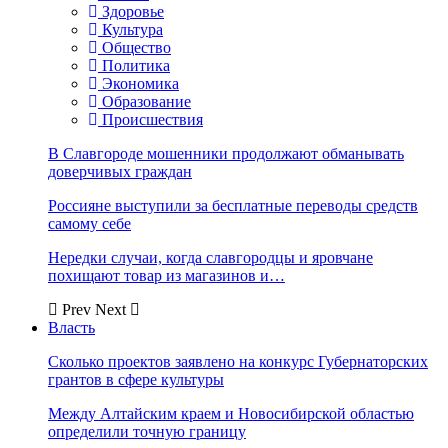
Здоровье
Культура
Общество
Политика
Экономика
Образование
Происшествия
В Славгороде мошенники продолжают обманывать
доверчивых граждан
Россияне выступили за бесплатные переводы средств
самому себе
Нередки случаи, когда славгородцы и яровчане
похищают товар из магазинов и…
Prev
Next
Власть
Сколько проектов заявлено на конкурс Губернаторских
грантов в сфере культуры
Между Алтайским краем и Новосибирской областью
определили точную границу