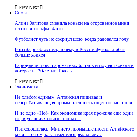
Prev
Next
Спорт
Алина Загитова сменила коньки на откровенное мини-
платье и гольфы. Фото
Футболист чуть не свернул шею, когда радовался голу
Ротенберг объяснил, почему в России футбол любят
больше хоккея
Барнаульцы поели ароматных блинов и поучаствовали в
лотерее на 20-летии Трассы…
Prev
Next
Экономика
Не хлебом единым. Алтайская пищевая и
перерабатывающая промышленность ищет новые ниши
И не одно «Но!» Как экономика края прожила еще один
год в условиях поиска новых…
Прихорошилась. Министр промышленности Алтайского
края — о том, как изменился реальный…