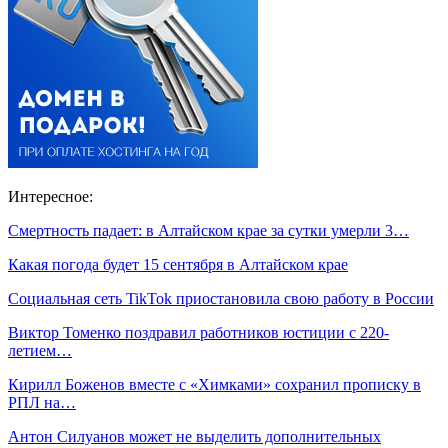
Интересное:
Смертность падает: в Алтайском крае за сутки умерли 3…
Какая погода будет 15 сентября в Алтайском крае
Социальная сеть TikTok приостановила свою работу в России
Виктор Томенко поздравил работников юстиции с 220-
летием…
Кирилл Боженов вместе с «Химками» сохранил прописку в
РПЛ на…
Антон Силуанов может не выделить дополнительных