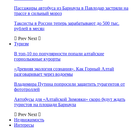
Пассажиры автобуса из Барнаула в Павлодар застряли на
трассе в сильный мороз
Таксисты в России теперь зарабатывают до 500 тыс.
рублей в месяц
Prev
Next
Туризм
В топ-10 по популярности попали алтайские
горнолыжные курорты
«Древняя экология сознания». Как Горный Алтай
разговаривает через водоемы
Владимира Путина попросили защитить турагентов от
фототроллей
Автобусы для «Алтайской Зимовки» скоро будут ждать
туристов на площади Барнаула
Prev
Next
Недвижимость
Интересы