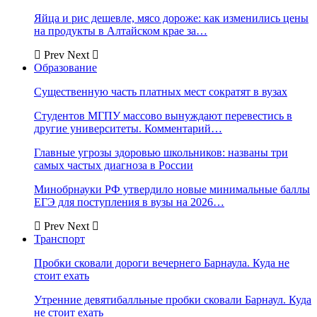
Яйца и рис дешевле, мясо дороже: как изменились цены
на продукты в Алтайском крае за…
Prev
Next
Образование
Существенную часть платных мест сократят в вузах
Студентов МГПУ массово вынуждают перевестись в
другие университеты. Комментарий…
Главные угрозы здоровью школьников: названы три
самых частых диагноза в России
Минобрнауки РФ утвердило новые минимальные баллы
ЕГЭ для поступления в вузы на 2026…
Prev
Next
Транспорт
Пробки сковали дороги вечернего Барнаула. Куда не
стоит ехать
Утренние девятибалльные пробки сковали Барнаул. Куда
не стоит ехать