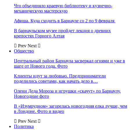
Что объединяло краевую библиотеку и кузнечно-
механическую мастерскую
Афиша. Куда сходить в Барнауле со 2 по 9 февраля
В барнаульском музее пройдет лекция о древних
крепостях Горного Алтая
Prev
Next
Общество
Центральный район Барнаула засверкал огнями и уже в
шаге от Нового года. Фото
Клиенты идут за любовью. Предприниматели
поделились советами, как начать дело в…
Олени Деда Мороза и игрушки «скачут» по Барнаулу.
Новогодние фото
В «Изумрудном» загорелась новогодняя елка лучше, чем
в Лондоне. Фото и видео
Prev
Next
Политика