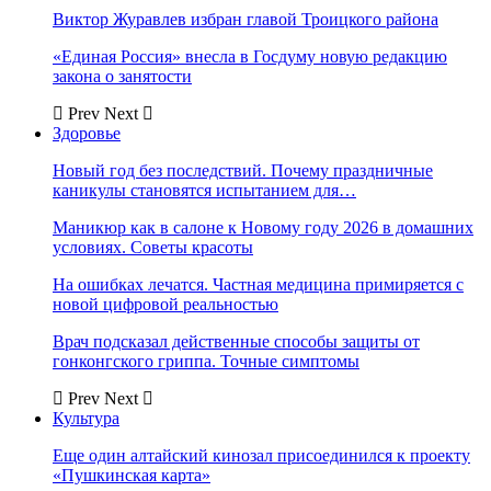
Виктор Журавлев избран главой Троицкого района
«Единая Россия» внесла в Госдуму новую редакцию
закона о занятости
Prev
Next
Здоровье
Новый год без последствий. Почему праздничные
каникулы становятся испытанием для…
Маникюр как в салоне к Новому году 2026 в домашних
условиях. Советы красоты
На ошибках лечатся. Частная медицина примиряется с
новой цифровой реальностью
Врач подсказал действенные способы защиты от
гонконгского гриппа. Точные симптомы
Prev
Next
Культура
Еще один алтайский кинозал присоединился к проекту
«Пушкинская карта»