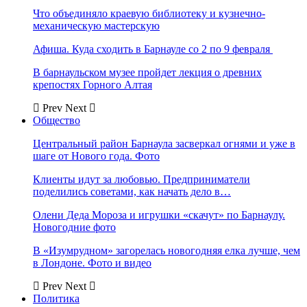
Что объединяло краевую библиотеку и кузнечно-
механическую мастерскую
Афиша. Куда сходить в Барнауле со 2 по 9 февраля
В барнаульском музее пройдет лекция о древних
крепостях Горного Алтая
Prev
Next
Общество
Центральный район Барнаула засверкал огнями и уже в
шаге от Нового года. Фото
Клиенты идут за любовью. Предприниматели
поделились советами, как начать дело в…
Олени Деда Мороза и игрушки «скачут» по Барнаулу.
Новогодние фото
В «Изумрудном» загорелась новогодняя елка лучше, чем
в Лондоне. Фото и видео
Prev
Next
Политика