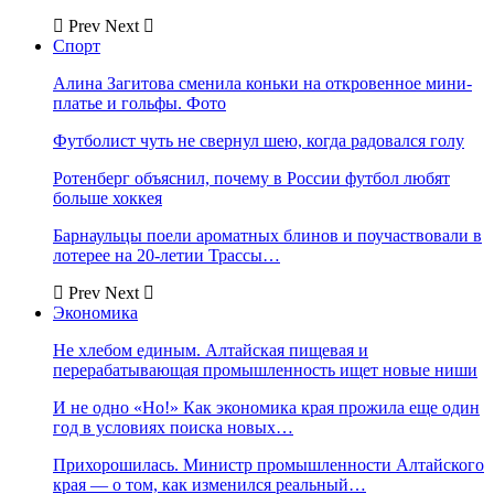
Prev
Next
Спорт
Алина Загитова сменила коньки на откровенное мини-
платье и гольфы. Фото
Футболист чуть не свернул шею, когда радовался голу
Ротенберг объяснил, почему в России футбол любят
больше хоккея
Барнаульцы поели ароматных блинов и поучаствовали в
лотерее на 20-летии Трассы…
Prev
Next
Экономика
Не хлебом единым. Алтайская пищевая и
перерабатывающая промышленность ищет новые ниши
И не одно «Но!» Как экономика края прожила еще один
год в условиях поиска новых…
Прихорошилась. Министр промышленности Алтайского
края — о том, как изменился реальный…