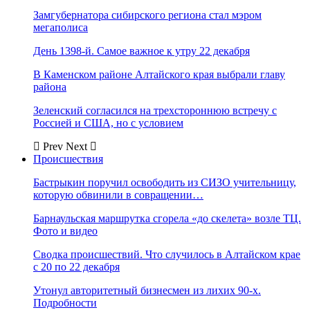
Замгубернатора сибирского региона стал мэром
мегаполиса
День 1398-й. Самое важное к утру 22 декабря
В Каменском районе Алтайского края выбрали главу
района
Зеленский согласился на трехстороннюю встречу с
Россией и США, но с условием
Prev
Next
Происшествия
Бастрыкин поручил освободить из СИЗО учительницу,
которую обвинили в совращении…
Барнаульская маршрутка сгорела «до скелета» возле ТЦ.
Фото и видео
Сводка происшествий. Что случилось в Алтайском крае
с 20 по 22 декабря
Утонул авторитетный бизнесмен из лихих 90-х.
Подробности