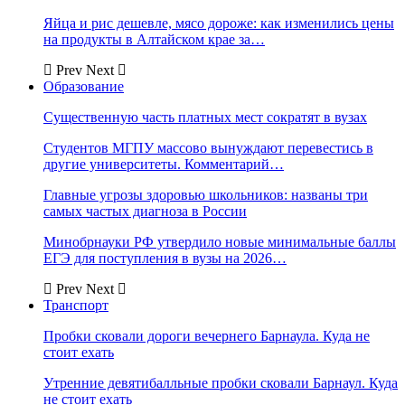
Яйца и рис дешевле, мясо дороже: как изменились цены
на продукты в Алтайском крае за…
Prev
Next
Образование
Существенную часть платных мест сократят в вузах
Студентов МГПУ массово вынуждают перевестись в
другие университеты. Комментарий…
Главные угрозы здоровью школьников: названы три
самых частых диагноза в России
Минобрнауки РФ утвердило новые минимальные баллы
ЕГЭ для поступления в вузы на 2026…
Prev
Next
Транспорт
Пробки сковали дороги вечернего Барнаула. Куда не
стоит ехать
Утренние девятибалльные пробки сковали Барнаул. Куда
не стоит ехать