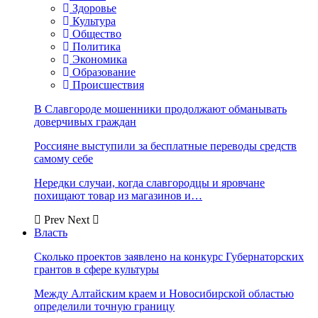
Здоровье
Культура
Общество
Политика
Экономика
Образование
Происшествия
В Славгороде мошенники продолжают обманывать
доверчивых граждан
Россияне выступили за бесплатные переводы средств
самому себе
Нередки случаи, когда славгородцы и яровчане
похищают товар из магазинов и…
Prev
Next
Власть
Сколько проектов заявлено на конкурс Губернаторских
грантов в сфере культуры
Между Алтайским краем и Новосибирской областью
определили точную границу