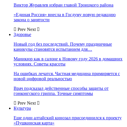
Виктор Журавлев избран главой Троицкого района
«Единая Россия» внесла в Госдуму новую редакцию
закона о занятости
Prev
Next
Здоровье
Новый год без последствий. Почему праздничные
каникулы становятся испытанием для…
Маникюр как в салоне к Новому году 2026 в домашних
условиях. Советы красоты
На ошибках лечатся. Частная медицина примиряется с
новой цифровой реальностью
Врач подсказал действенные способы защиты от
гонконгского гриппа. Точные симптомы
Prev
Next
Культура
Еще один алтайский кинозал присоединился к проекту
«Пушкинская карта»