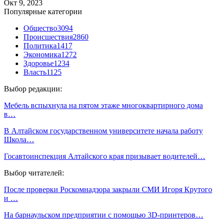
Окт 9, 2023
Популярные категории
Общество
3094
Происшествия
2860
Политика
1417
Экономика
1272
Здоровье
1234
Власть
1125
Выбор редакции:
Мебель вспыхнула на пятом этаже многоквартирного дома
в…
В Алтайском государственном университете начала работу
Школа…
Госавтоинспекция Алтайского края призывает водителей…
Выбор читателей:
После проверки Роскомнадзора закрыли СМИ Игоря Крутого
и …
На барнаульском предприятии с помощью 3D-принтеров…