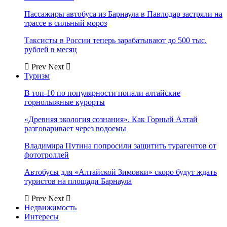
Пассажиры автобуса из Барнаула в Павлодар застряли на
трассе в сильный мороз
Таксисты в России теперь зарабатывают до 500 тыс.
рублей в месяц
Prev
Next
Туризм
В топ-10 по популярности попали алтайские
горнолыжные курорты
«Древняя экология сознания». Как Горный Алтай
разговаривает через водоемы
Владимира Путина попросили защитить турагентов от
фототроллей
Автобусы для «Алтайской Зимовки» скоро будут ждать
туристов на площади Барнаула
Prev
Next
Недвижимость
Интересы