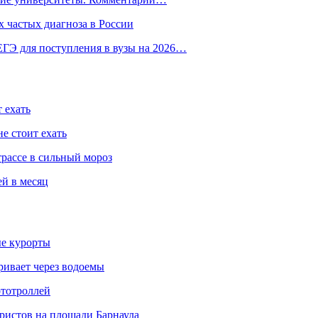
 частых диагноза в России
ГЭ для поступления в вузы на 2026…
 ехать
е стоит ехать
трассе в сильный мороз
ей в месяц
ые курорты
ривает через водоемы
ототроллей
ристов на площади Барнаула