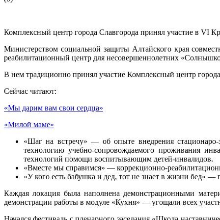
Комплексный центр города Славгорода принял участие в VI Кр
Министерством социальной защиты Алтайского края совмест
реабилитационный центр для несовершеннолетних «Солнышко»
В нем традиционно принял участие Комплексный центр города 
Сейчас читают:
«Мы дарим вам свои сердца»
«Милой маме»
«Шаг на встречу» — об опыте внедрения стационаро-
технологию учебно-сопровождаемого проживания инв
технологий помощи воспитывающим детей-инвалидов.
«Вместе мы справимся» — коррекционно-реабилитационн
«У кого есть бабушка и дед, тот не знает в жизни бед» 
Каждая локация была наполнена демонстрационными материа
демонстрации работы в модуле «Кухня» — угощали всех учас
Начался фестиваль с пленарного заседания «Школа наставнич