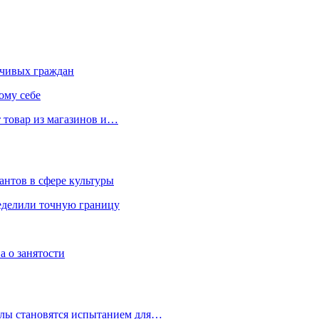
чивых граждан
ому себе
 товар из магазинов и…
антов в сфере культуры
еделили точную границу
а о занятости
улы становятся испытанием для…