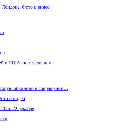
в Лондоне. Фото и видео
са
она
ей и США, но с условием
которую обвинили в совращении…
Фото и видео
20 по 22 декабря
ости