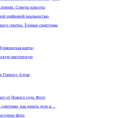
словиях. Советы красоты
овой цифровой реальностью
ского гриппа. Точные симптомы
Пушкинская карта»
ческую мастерскую
ях Горного Алтая
аге от Нового года. Фото
советами, как начать дело в…
вогодние фото