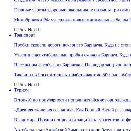
Главные угрозы здоровью школьников: названы три самых
Минобрнауки РФ утвердило новые минимальные баллы Е
Prev
Next
Транспорт
Пробки сковали дороги вечернего Барнаула. Куда не стоит
Утренние девятибалльные пробки сковали Барнаул. Куда н
Пассажиры автобуса из Барнаула в Павлодар застряли на 
Таксисты в России теперь зарабатывают до 500 тыс. рубл
Prev
Next
Туризм
В топ-10 по популярности попали алтайские горнолыжн
«Древняя экология сознания». Как Горный Алтай разгова
Владимира Путина попросили защитить турагентов от ф
Автобусы для «Алтайской Зимовки» скоро будут ждать ту