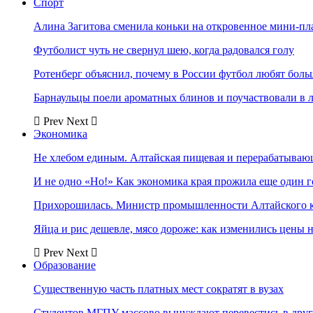
Спорт
Алина Загитова сменила коньки на откровенное мини-пл
Футболист чуть не свернул шею, когда радовался голу
Ротенберг объяснил, почему в России футбол любят боль
Барнаульцы поели ароматных блинов и поучаствовали в 
Prev
Next
Экономика
Не хлебом единым. Алтайская пищевая и перерабатыва
И не одно «Но!» Как экономика края прожила еще один 
Прихорошилась. Министр промышленности Алтайского к
Яйца и рис дешевле, мясо дороже: как изменились цены 
Prev
Next
Образование
Существенную часть платных мест сократят в вузах
Студентов МГПУ массово вынуждают перевестись в дру