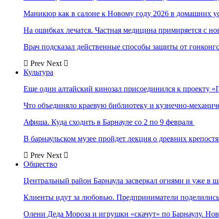
Маникюр как в салоне к Новому году 2026 в домашних у
На ошибках лечатся. Частная медицина примиряется с н
Врач подсказал действенные способы защиты от гонконг
Prev
Next
Культура
Еще один алтайский кинозал присоединился к проекту «
Что объединяло краевую библиотеку и кузнечно-механи
Афиша. Куда сходить в Барнауле со 2 по 9 февраля
В барнаульском музее пройдет лекция о древних крепост
Prev
Next
Общество
Центральный район Барнаула засверкал огнями и уже в ш
Клиенты идут за любовью. Предприниматели поделились 
Олени Деда Мороза и игрушки «скачут» по Барнаулу. Но