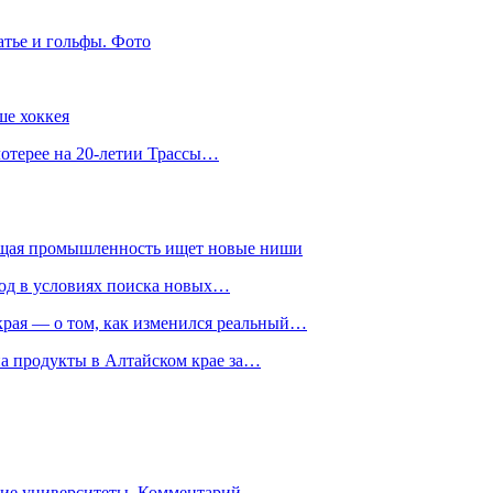
атье и гольфы. Фото
ше хоккея
лотерее на 20-летии Трассы…
ющая промышленность ищет новые ниши
год в условиях поиска новых…
рая — о том, как изменился реальный…
на продукты в Алтайском крае за…
гие университеты. Комментарий…