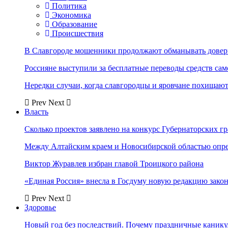
Политика
Экономика
Образование
Происшествия
В Славгороде мошенники продолжают обманывать довер
Россияне выступили за бесплатные переводы средств сам
Нередки случаи, когда славгородцы и яровчане похищают
Prev
Next
Власть
Сколько проектов заявлено на конкурс Губернаторских гр
Между Алтайским краем и Новосибирской областью опр
Виктор Журавлев избран главой Троицкого района
«Единая Россия» внесла в Госдуму новую редакцию закон
Prev
Next
Здоровье
Новый год без последствий. Почему праздничные каник