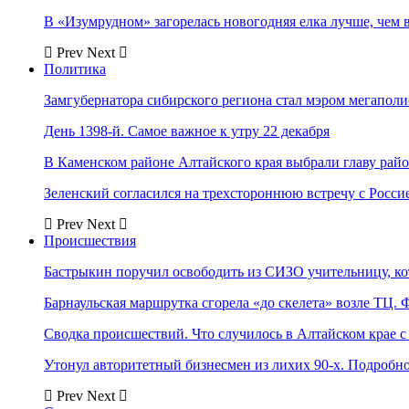
В «Изумрудном» загорелась новогодняя елка лучше, чем 
Prev
Next
Политика
Замгубернатора сибирского региона стал мэром мегаполи
День 1398-й. Самое важное к утру 22 декабря
В Каменском районе Алтайского края выбрали главу рай
Зеленский согласился на трехстороннюю встречу с Росси
Prev
Next
Происшествия
Бастрыкин поручил освободить из СИЗО учительницу, 
Барнаульская маршрутка сгорела «до скелета» возле ТЦ. 
Сводка происшествий. Что случилось в Алтайском крае с 
Утонул авторитетный бизнесмен из лихих 90-х. Подробн
Prev
Next