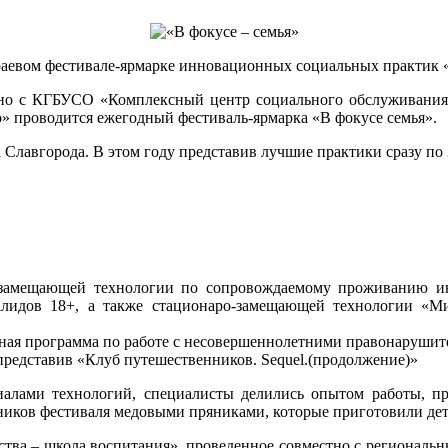
аевом фестивале-ярмарке инновационных социальных практик «В
но с КГБУСО «Комплексный центр социального обслуживания 
 проводится ежегодный фестиваль-ярмарка «В фокусе семья».
Славгорода. В этом году представив лучшие практики сразу по 
замещающей технологии по сопровождаемому проживанию инв
алидов 18+, а также стационаро-замещающей технологии «М
ая программа по работе с несовершеннолетними правонарушит
— представив «Клуб путешественников. Sequel.(продолжение)»
лами технологий, специалисты делились опытом работы, про
тников фестиваля медовыми пряниками, которые приготовили д
ества – школа воспитания», проведенное совместно с регионал