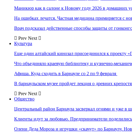
Маникюр как в салоне к Новому году 2026 в домашних у
На ошибках лечатся. Частная медицина примиряется с н
Врач подсказал действенные способы защиты от гонконг
Prev
Next
Культура
Еще один алтайский кинозал присоединился к проекту «
Что объединяло краевую библиотеку и кузнечно-механи
Афиша. Куда сходить в Барнауле со 2 по 9 февраля
В барнаульском музее пройдет лекция о древних крепост
Prev
Next
Общество
Центральный район Барнаула засверкал огнями и уже в ш
Клиенты идут за любовью. Предприниматели поделились 
Олени Деда Мороза и игрушки «скачут» по Барнаулу. Но