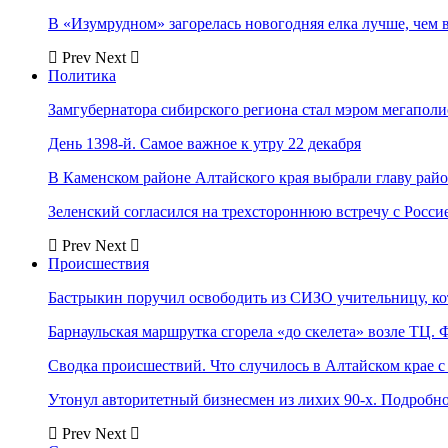
В «Изумрудном» загорелась новогодняя елка лучше, чем 
Prev
Next
Политика
Замгубернатора сибирского региона стал мэром мегаполи
День 1398-й. Самое важное к утру 22 декабря
В Каменском районе Алтайского края выбрали главу рай
Зеленский согласился на трехстороннюю встречу с Росси
Prev
Next
Происшествия
Бастрыкин поручил освободить из СИЗО учительницу, 
Барнаульская маршрутка сгорела «до скелета» возле ТЦ. 
Сводка происшествий. Что случилось в Алтайском крае с 
Утонул авторитетный бизнесмен из лихих 90-х. Подробн
Prev
Next