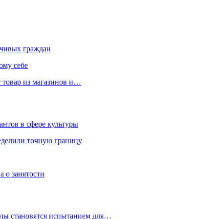
чивых граждан
ому себе
 товар из магазинов и…
антов в сфере культуры
еделили точную границу
а о занятости
улы становятся испытанием для…