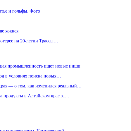
атье и гольфы. Фото
ше хоккея
лотерее на 20-летии Трассы…
ющая промышленность ищет новые ниши
год в условиях поиска новых…
рая — о том, как изменился реальный…
на продукты в Алтайском крае за…
гие университеты. Комментарий…