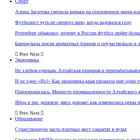
Спорт
Алина Загитова сменила коньки на откровенное мини-пл
Футболист чуть не свернул шею, когда радовался голу
Ротенберг объяснил, почему в России футбол любят боль
Барнаульцы поели ароматных блинов и поучаствовали в 
Prev
Next
Экономика
Не хлебом единым. Алтайская пищевая и перерабатыва
И не одно «Но!» Как экономика края прожила еще один 
Прихорошилась. Министр промышленности Алтайского к
Яйца и рис дешевле, мясо дороже: как изменились цены 
Prev
Next
Образование
Существенную часть платных мест сократят в вузах
Студентов МГПУ массово вынуждают перевестись в дру