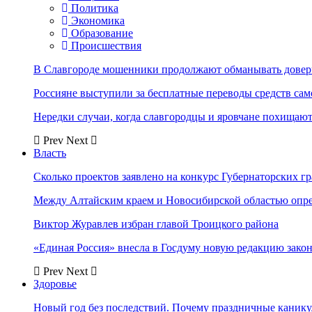
Политика
Экономика
Образование
Происшествия
В Славгороде мошенники продолжают обманывать довер
Россияне выступили за бесплатные переводы средств сам
Нередки случаи, когда славгородцы и яровчане похищают
Prev
Next
Власть
Сколько проектов заявлено на конкурс Губернаторских гр
Между Алтайским краем и Новосибирской областью опр
Виктор Журавлев избран главой Троицкого района
«Единая Россия» внесла в Госдуму новую редакцию закон
Prev
Next
Здоровье
Новый год без последствий. Почему праздничные каник