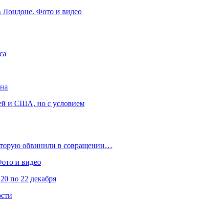
в Лондоне. Фото и видео
са
она
ей и США, но с условием
которую обвинили в совращении…
Фото и видео
20 по 22 декабря
ости