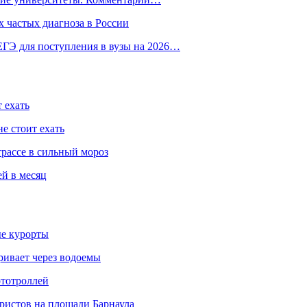
 частых диагноза в России
ГЭ для поступления в вузы на 2026…
 ехать
е стоит ехать
трассе в сильный мороз
ей в месяц
ые курорты
ривает через водоемы
ототроллей
ристов на площади Барнаула