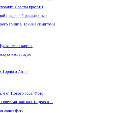
словиях. Советы красоты
овой цифровой реальностью
ского гриппа. Точные симптомы
Пушкинская карта»
ческую мастерскую
ях Горного Алтая
аге от Нового года. Фото
советами, как начать дело в…
вогодние фото