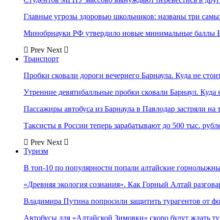
Главные угрозы здоровью школьников: названы три самых
Минобрнауки РФ утвердило новые минимальные баллы Е
Prev
Next
Транспорт
Пробки сковали дороги вечернего Барнаула. Куда не стоит
Утренние девятибалльные пробки сковали Барнаул. Куда н
Пассажиры автобуса из Барнаула в Павлодар застряли на 
Таксисты в России теперь зарабатывают до 500 тыс. рубл
Prev
Next
Туризм
В топ-10 по популярности попали алтайские горнолыжн
«Древняя экология сознания». Как Горный Алтай разгова
Владимира Путина попросили защитить турагентов от ф
Автобусы для «Алтайской Зимовки» скоро будут ждать ту