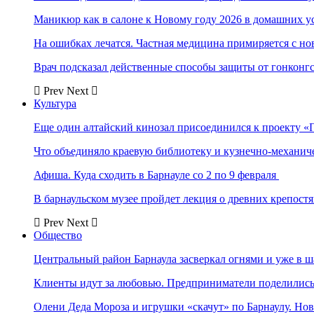
Маникюр как в салоне к Новому году 2026 в домашних у
На ошибках лечатся. Частная медицина примиряется с н
Врач подсказал действенные способы защиты от гонконг
Prev
Next
Культура
Еще один алтайский кинозал присоединился к проекту «
Что объединяло краевую библиотеку и кузнечно-механи
Афиша. Куда сходить в Барнауле со 2 по 9 февраля
В барнаульском музее пройдет лекция о древних крепост
Prev
Next
Общество
Центральный район Барнаула засверкал огнями и уже в ш
Клиенты идут за любовью. Предприниматели поделились 
Олени Деда Мороза и игрушки «скачут» по Барнаулу. Но