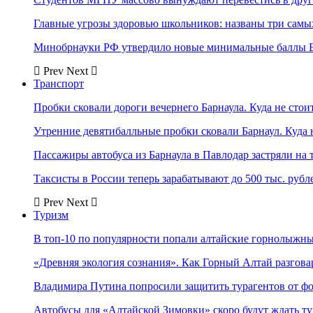
Главные угрозы здоровью школьников: названы три самых
Минобрнауки РФ утвердило новые минимальные баллы Е
Prev
Next
Транспорт
Пробки сковали дороги вечернего Барнаула. Куда не стоит
Утренние девятибалльные пробки сковали Барнаул. Куда н
Пассажиры автобуса из Барнаула в Павлодар застряли на 
Таксисты в России теперь зарабатывают до 500 тыс. рубл
Prev
Next
Туризм
В топ-10 по популярности попали алтайские горнолыжн
«Древняя экология сознания». Как Горный Алтай разгова
Владимира Путина попросили защитить турагентов от ф
Автобусы для «Алтайской Зимовки» скоро будут ждать ту