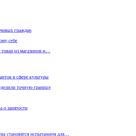
чивых граждан
ому себе
 товар из магазинов и…
антов в сфере культуры
еделили точную границу
а о занятости
улы становятся испытанием для…