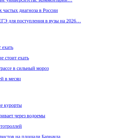
 частых диагноза в России
ГЭ для поступления в вузы на 2026…
 ехать
е стоит ехать
трассе в сильный мороз
ей в месяц
ые курорты
ривает через водоемы
ототроллей
ристов на площади Барнаула