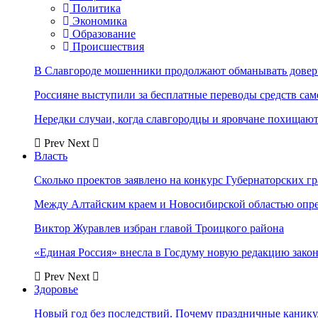
Политика
Экономика
Образование
Происшествия
В Славгороде мошенники продолжают обманывать довер
Россияне выступили за бесплатные переводы средств сам
Нередки случаи, когда славгородцы и яровчане похищают
Prev
Next
Власть
Сколько проектов заявлено на конкурс Губернаторских гр
Между Алтайским краем и Новосибирской областью опр
Виктор Журавлев избран главой Троицкого района
«Единая Россия» внесла в Госдуму новую редакцию закон
Prev
Next
Здоровье
Новый год без последствий. Почему праздничные каник