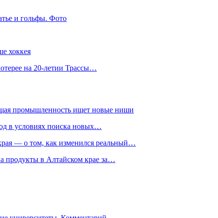
атье и гольфы. Фото
ше хоккея
лотерее на 20-летии Трассы…
ющая промышленность ищет новые ниши
год в условиях поиска новых…
рая — о том, как изменился реальный…
на продукты в Алтайском крае за…
гие университеты. Комментарий…