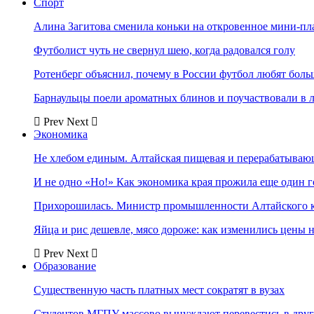
Спорт
Алина Загитова сменила коньки на откровенное мини-пл
Футболист чуть не свернул шею, когда радовался голу
Ротенберг объяснил, почему в России футбол любят боль
Барнаульцы поели ароматных блинов и поучаствовали в 
Prev
Next
Экономика
Не хлебом единым. Алтайская пищевая и перерабатыва
И не одно «Но!» Как экономика края прожила еще один 
Прихорошилась. Министр промышленности Алтайского к
Яйца и рис дешевле, мясо дороже: как изменились цены 
Prev
Next
Образование
Существенную часть платных мест сократят в вузах
Студентов МГПУ массово вынуждают перевестись в дру