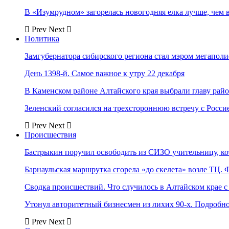
В «Изумрудном» загорелась новогодняя елка лучше, чем 
Prev
Next
Политика
Замгубернатора сибирского региона стал мэром мегаполи
День 1398-й. Самое важное к утру 22 декабря
В Каменском районе Алтайского края выбрали главу рай
Зеленский согласился на трехстороннюю встречу с Росси
Prev
Next
Происшествия
Бастрыкин поручил освободить из СИЗО учительницу, 
Барнаульская маршрутка сгорела «до скелета» возле ТЦ. 
Сводка происшествий. Что случилось в Алтайском крае с 
Утонул авторитетный бизнесмен из лихих 90-х. Подробн
Prev
Next