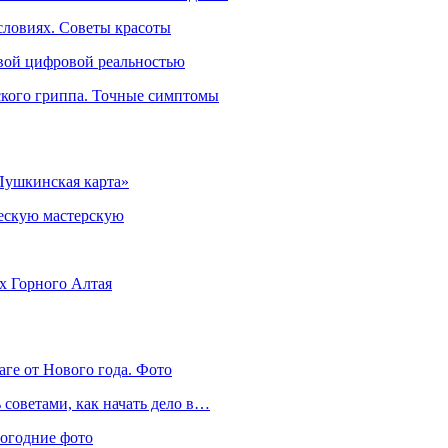
словиях. Советы красоты
овой цифровой реальностью
ского гриппа. Точные симптомы
Пушкинская карта»
ческую мастерскую
ях Горного Алтая
аге от Нового года. Фото
советами, как начать дело в…
вогодние фото