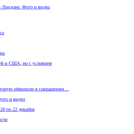
в Лондоне. Фото и видео
са
она
ей и США, но с условием
которую обвинили в совращении…
Фото и видео
20 по 22 декабря
ости