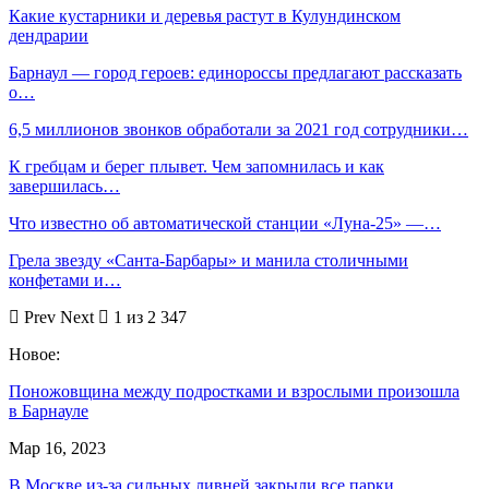
Какие кустарники и деревья растут в Кулундинском
дендрарии
Барнаул — город героев: единороссы предлагают рассказать
о…
6,5 миллионов звонков обработали за 2021 год сотрудники…
К гребцам и берег плывет. Чем запомнилась и как
завершилась…
Что известно об автоматической станции «Луна-25» —…
Грела звезду «Санта-Барбары» и манила столичными
конфетами и…
Prev
Next
1 из 2 347
Новое:
Поножовщина между подростками и взрослыми произошла
в Барнауле
Мар 16, 2023
В Москве из-за сильных ливней закрыли все парки