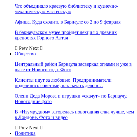
Что объединяло краевую библиотеку и кузнечно-
механическую мастерскую
Афиша. Куда сходить в Барнауле со 2 по 9 февраля
В барнаульском музее пройдет лекция о древних
крепостях Горного Алтая
Prev
Next
Общество
Центральный район Барнаула засверкал огнями и уже в
шаге от Нового года. Фото
Клиенты идут за любовью. Предприниматели
поделились советами, как начать дело в…
Олени Деда Мороза и игрушки «скачут» по Барнаулу.
Новогодние фото
В «Изумрудном» загорелась новогодняя елка лучше, чем
в Лондоне. Фото и видео
Prev
Next
Политика