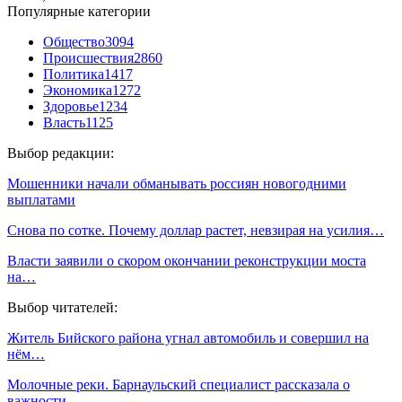
Популярные категории
Общество
3094
Происшествия
2860
Политика
1417
Экономика
1272
Здоровье
1234
Власть
1125
Выбор редакции:
Мошенники начали обманывать россиян новогодними
выплатами
Снова по сотке. Почему доллар растет, невзирая на усилия…
Власти заявили о скором окончании реконструкции моста
на…
Выбор читателей:
Житель Бийского района угнал автомобиль и совершил на
нём…
Молочные реки. Барнаульский специалист рассказала о
важности…