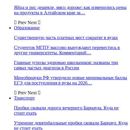
Яйца и рис дешевле, мясо дороже: как изменились цены
на продукты в Алтайском крае за…
Prev
Next
Образование
Существенную часть платных мест сократят в вузах
Студентов МГПУ массово вынуждают перевестись в
другие университеты. Комментарий…
Главные угрозы здоровью школьников: названы три
самых частых диагноза в России
Минобрнауки РФ утвердило новые минимальные баллы
ЕГЭ для поступления в вузы на 2026…
Prev
Next
Транспорт
Пробки сковали дороги вечернего Барнаула. Куда не
стоит ехать
Утренние девятибалльные пробки сковали Барнаул. Куда
не стоит ехать