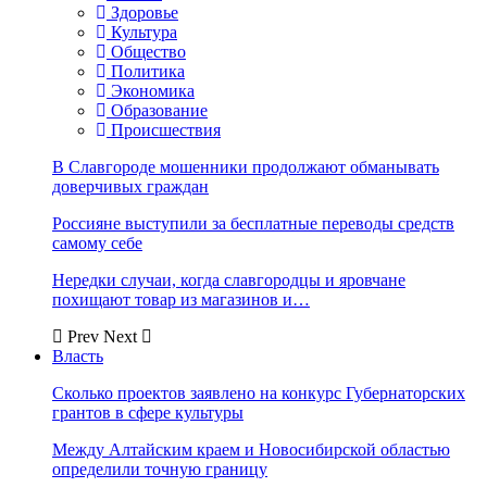
Здоровье
Культура
Общество
Политика
Экономика
Образование
Происшествия
В Славгороде мошенники продолжают обманывать
доверчивых граждан
Россияне выступили за бесплатные переводы средств
самому себе
Нередки случаи, когда славгородцы и яровчане
похищают товар из магазинов и…
Prev
Next
Власть
Сколько проектов заявлено на конкурс Губернаторских
грантов в сфере культуры
Между Алтайским краем и Новосибирской областью
определили точную границу