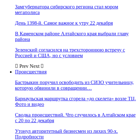
Замгубернатора сибирского региона стал мэром
мегаполиса
День 1398-й. Самое важное к утру 22 декабря
В Каменском районе Алтайского края выбрали главу
района
Зеленский согласился на трехстороннюю встречу с
Россией и США, но с условием
Prev
Next
Происшествия
Бастрыкин поручил освободить из СИЗО учительницу,
которую обвинили в совращении…
Барнаульская маршрутка сгорела «до скелета» возле ТЦ.
Фото и видео
Сводка происшествий. Что случилось в Алтайском крае
с 20 по 22 декабря
Утонул авторитетный бизнесмен из лихих 90-х.
Подробности