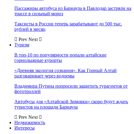
Пассажиры автобуса из Барнаула в Павлодар застряли на
трассе в сильный мороз
Таксисты в России теперь зарабатывают до 500 тыс.
рублей в месяц
Prev
Next
Туризм
В топ-10 по популярности попали алтайские
горнолыжные курорты
«Древняя экология сознания». Как Горный Алтай
разговаривает через водоемы
Владимира Путина попросили защитить турагентов от
фототроллей
Автобусы для «Алтайской Зимовки» скоро будут ждать
туристов на площади Барнаула
Prev
Next
Недвижимость
Интересы