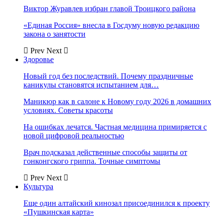
Виктор Журавлев избран главой Троицкого района
«Единая Россия» внесла в Госдуму новую редакцию
закона о занятости
Prev
Next
Здоровье
Новый год без последствий. Почему праздничные
каникулы становятся испытанием для…
Маникюр как в салоне к Новому году 2026 в домашних
условиях. Советы красоты
На ошибках лечатся. Частная медицина примиряется с
новой цифровой реальностью
Врач подсказал действенные способы защиты от
гонконгского гриппа. Точные симптомы
Prev
Next
Культура
Еще один алтайский кинозал присоединился к проекту
«Пушкинская карта»