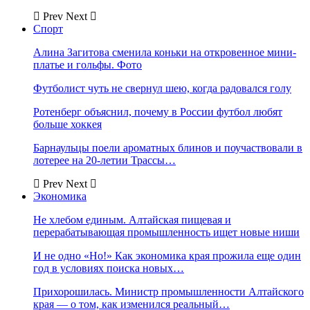
Prev
Next
Спорт
Алина Загитова сменила коньки на откровенное мини-
платье и гольфы. Фото
Футболист чуть не свернул шею, когда радовался голу
Ротенберг объяснил, почему в России футбол любят
больше хоккея
Барнаульцы поели ароматных блинов и поучаствовали в
лотерее на 20-летии Трассы…
Prev
Next
Экономика
Не хлебом единым. Алтайская пищевая и
перерабатывающая промышленность ищет новые ниши
И не одно «Но!» Как экономика края прожила еще один
год в условиях поиска новых…
Прихорошилась. Министр промышленности Алтайского
края — о том, как изменился реальный…