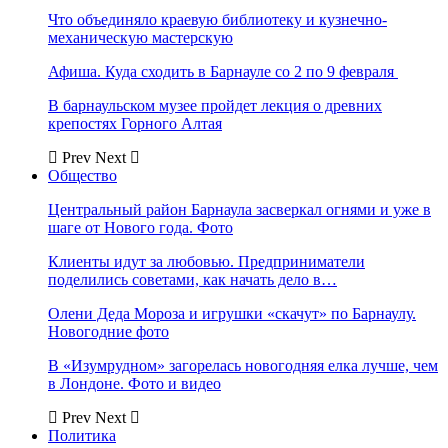
Что объединяло краевую библиотеку и кузнечно-
механическую мастерскую
Афиша. Куда сходить в Барнауле со 2 по 9 февраля
В барнаульском музее пройдет лекция о древних
крепостях Горного Алтая
Prev
Next
Общество
Центральный район Барнаула засверкал огнями и уже в
шаге от Нового года. Фото
Клиенты идут за любовью. Предприниматели
поделились советами, как начать дело в…
Олени Деда Мороза и игрушки «скачут» по Барнаулу.
Новогодние фото
В «Изумрудном» загорелась новогодняя елка лучше, чем
в Лондоне. Фото и видео
Prev
Next
Политика