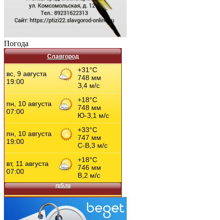
Погода
Славгород