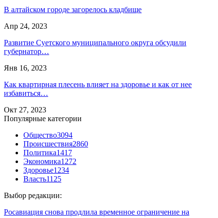
В алтайском городе загорелось кладбище
Апр 24, 2023
Развитие Суетского муниципального округа обсудили
губернатор…
Янв 16, 2023
Как квартирная плесень влияет на здоровье и как от нее
избавиться…
Окт 27, 2023
Популярные категории
Общество
3094
Происшествия
2860
Политика
1417
Экономика
1272
Здоровье
1234
Власть
1125
Выбор редакции:
Росавиация снова продлила временное ограничение на