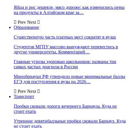
Яйца и рис дешевле, мясо дороже: как изменились цены
на продукты в Алтайском крае за…
Prev
Next
Образование
Существенную часть платных мест сократят в вузах
Студентов МГПУ массово вынуждают перевестись в
другие университеты. Комментарий…
Главные угрозы здоровью школьников: названы три
самых частых диагноза в России
Минобрнауки РФ утвердило новые минимальные баллы
ЕГЭ для поступления в вузы на 2026…
Prev
Next
Транспорт
Пробки сковали дороги вечернего Барнаула. Куда не
стоит ехать
Утренние девятибалльные пробки сковали Барнаул. Куда
не стоит ехать