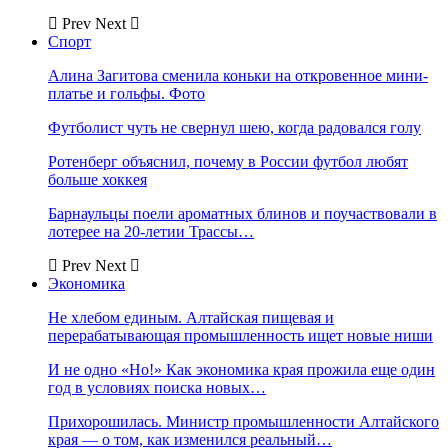
Prev
Next
Спорт
Алина Загитова сменила коньки на откровенное мини-
платье и гольфы. Фото
Футболист чуть не свернул шею, когда радовался голу
Ротенберг объяснил, почему в России футбол любят
больше хоккея
Барнаульцы поели ароматных блинов и поучаствовали в
лотерее на 20-летии Трассы…
Prev
Next
Экономика
Не хлебом единым. Алтайская пищевая и
перерабатывающая промышленность ищет новые ниши
И не одно «Но!» Как экономика края прожила еще один
год в условиях поиска новых…
Прихорошилась. Министр промышленности Алтайского
края — о том, как изменился реальный…