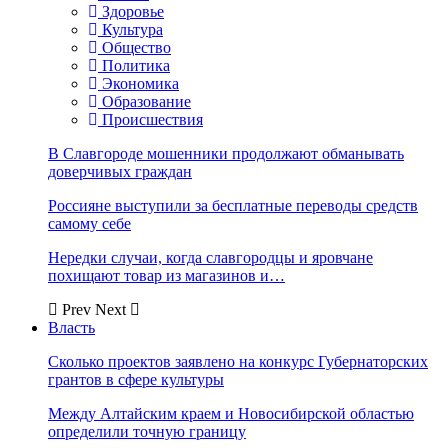
Здоровье
Культура
Общество
Политика
Экономика
Образование
Происшествия
В Славгороде мошенники продолжают обманывать
доверчивых граждан
Россияне выступили за бесплатные переводы средств
самому себе
Нередки случаи, когда славгородцы и яровчане
похищают товар из магазинов и…
Prev
Next
Власть
Сколько проектов заявлено на конкурс Губернаторских
грантов в сфере культуры
Между Алтайским краем и Новосибирской областью
определили точную границу