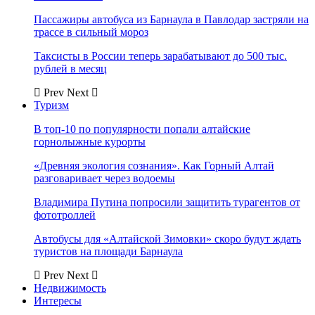
Пассажиры автобуса из Барнаула в Павлодар застряли на
трассе в сильный мороз
Таксисты в России теперь зарабатывают до 500 тыс.
рублей в месяц
Prev
Next
Туризм
В топ-10 по популярности попали алтайские
горнолыжные курорты
«Древняя экология сознания». Как Горный Алтай
разговаривает через водоемы
Владимира Путина попросили защитить турагентов от
фототроллей
Автобусы для «Алтайской Зимовки» скоро будут ждать
туристов на площади Барнаула
Prev
Next
Недвижимость
Интересы