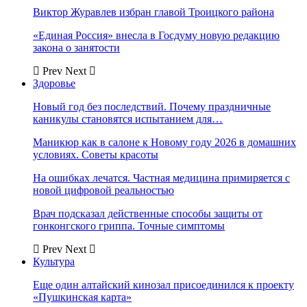
Виктор Журавлев избран главой Троицкого района
«Единая Россия» внесла в Госдуму новую редакцию
закона о занятости
Prev
Next
Здоровье
Новый год без последствий. Почему праздничные
каникулы становятся испытанием для…
Маникюр как в салоне к Новому году 2026 в домашних
условиях. Советы красоты
На ошибках лечатся. Частная медицина примиряется с
новой цифровой реальностью
Врач подсказал действенные способы защиты от
гонконгского гриппа. Точные симптомы
Prev
Next
Культура
Еще один алтайский кинозал присоединился к проекту
«Пушкинская карта»