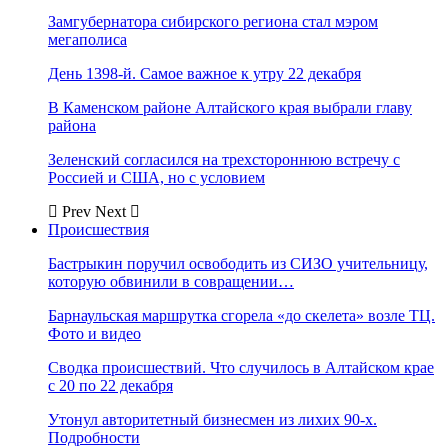
Замгубернатора сибирского региона стал мэром
мегаполиса
День 1398-й. Самое важное к утру 22 декабря
В Каменском районе Алтайского края выбрали главу
района
Зеленский согласился на трехстороннюю встречу с
Россией и США, но с условием
Prev
Next
Происшествия
Бастрыкин поручил освободить из СИЗО учительницу,
которую обвинили в совращении…
Барнаульская маршрутка сгорела «до скелета» возле ТЦ.
Фото и видео
Сводка происшествий. Что случилось в Алтайском крае
с 20 по 22 декабря
Утонул авторитетный бизнесмен из лихих 90-х.
Подробности