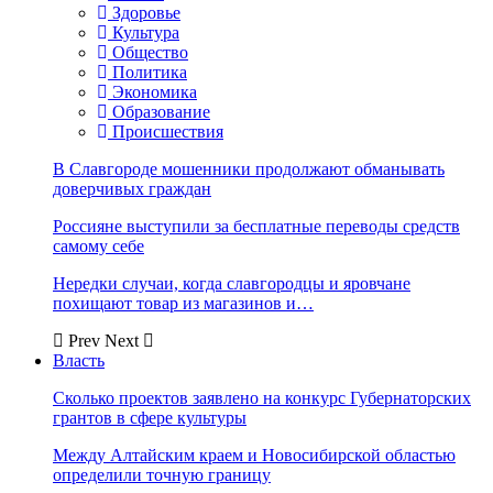
Здоровье
Культура
Общество
Политика
Экономика
Образование
Происшествия
В Славгороде мошенники продолжают обманывать
доверчивых граждан
Россияне выступили за бесплатные переводы средств
самому себе
Нередки случаи, когда славгородцы и яровчане
похищают товар из магазинов и…
Prev
Next
Власть
Сколько проектов заявлено на конкурс Губернаторских
грантов в сфере культуры
Между Алтайским краем и Новосибирской областью
определили точную границу