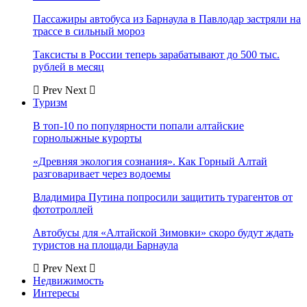
Пассажиры автобуса из Барнаула в Павлодар застряли на
трассе в сильный мороз
Таксисты в России теперь зарабатывают до 500 тыс.
рублей в месяц
Prev
Next
Туризм
В топ-10 по популярности попали алтайские
горнолыжные курорты
«Древняя экология сознания». Как Горный Алтай
разговаривает через водоемы
Владимира Путина попросили защитить турагентов от
фототроллей
Автобусы для «Алтайской Зимовки» скоро будут ждать
туристов на площади Барнаула
Prev
Next
Недвижимость
Интересы