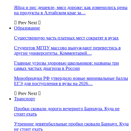
Яйца и рис дешевле, мясо дороже: как изменились цены
на продукты в Алтайском крае за…
Prev
Next
Образование
Существенную часть платных мест сократят в вузах
Студентов МГПУ массово вынуждают перевестись в
другие университеты. Комментарий…
Главные угрозы здоровью школьников: названы три
самых частых диагноза в России
Минобрнауки РФ утвердило новые минимальные баллы
ЕГЭ для поступления в вузы на 2026…
Prev
Next
Транспорт
Пробки сковали дороги вечернего Барнаула. Куда не
стоит ехать
Утренние девятибалльные пробки сковали Барнаул. Куда
не стоит ехать