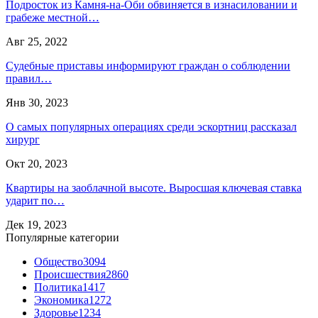
Подросток из Камня-на-Оби обвиняется в изнасиловании и
грабеже местной…
Авг 25, 2022
Судебные приставы информируют граждан о соблюдении
правил…
Янв 30, 2023
О самых популярных операциях среди эскортниц рассказал
хирург
Окт 20, 2023
Квартиры на заоблачной высоте. Выросшая ключевая ставка
ударит по…
Дек 19, 2023
Популярные категории
Общество
3094
Происшествия
2860
Политика
1417
Экономика
1272
Здоровье
1234