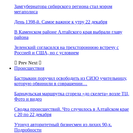
Замгубернатора сибирского региона стал мэром
мегаполиса
День 1398-й. Самое важное к утру 22 декабря
В Каменском районе Алтайского края выбрали главу
района
Зеленский согласился на трехстороннюю встречу с
Россией и США, но с условием
Prev
Next
Происшествия
Бастрыкин поручил освободить из СИЗО учительницу,
которую обвинили в совращении…
Барнаульская маршрутка сгорела «до скелета» возле ТЦ.
Фото и видео
Сводка происшествий. Что случилось в Алтайском крае
с 20 по 22 декабря
Утонул авторитетный бизнесмен из лихих 90-х.
Подробности