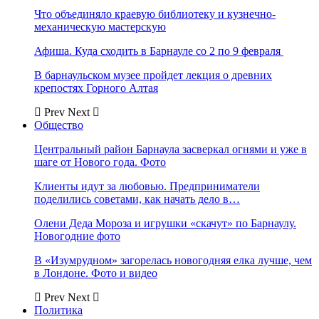
Что объединяло краевую библиотеку и кузнечно-
механическую мастерскую
Афиша. Куда сходить в Барнауле со 2 по 9 февраля
В барнаульском музее пройдет лекция о древних
крепостях Горного Алтая
Prev
Next
Общество
Центральный район Барнаула засверкал огнями и уже в
шаге от Нового года. Фото
Клиенты идут за любовью. Предприниматели
поделились советами, как начать дело в…
Олени Деда Мороза и игрушки «скачут» по Барнаулу.
Новогодние фото
В «Изумрудном» загорелась новогодняя елка лучше, чем
в Лондоне. Фото и видео
Prev
Next
Политика