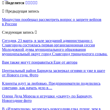
Поделится
Предыдущая запись
Мишустин пообещал рассмотреть вопрос о запрете вейпов
в России
Следующая запись
Сегодня, 23 марта, в зале заседаний администрации г.
Славгорода состоялась первая организационная сессия
Молодежной думы муниципального образования
муниципальный округ город Славгород тринадцатого созыва.
Вам также могут понравиться
Еще от автора
Центральный район Барнаула засверкал огнями и уже в шаге
от Нового года. Фото
Клиенты идут за любовью. Предприниматели поделились
советами, как начать дело в…
Олени Деда Мороза и игрушки «скачут» по Барнаулу.
Новогодние фото
В «Изумрудном» загорелась новогодняя елка лучше, чем в