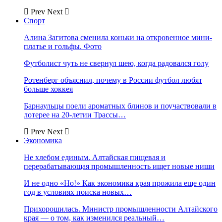
Prev
Next
Спорт
Алина Загитова сменила коньки на откровенное мини-
платье и гольфы. Фото
Футболист чуть не свернул шею, когда радовался голу
Ротенберг объяснил, почему в России футбол любят
больше хоккея
Барнаульцы поели ароматных блинов и поучаствовали в
лотерее на 20-летии Трассы…
Prev
Next
Экономика
Не хлебом единым. Алтайская пищевая и
перерабатывающая промышленность ищет новые ниши
И не одно «Но!» Как экономика края прожила еще один
год в условиях поиска новых…
Прихорошилась. Министр промышленности Алтайского
края — о том, как изменился реальный…