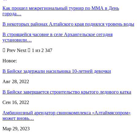
Как прошел межрегиональный турнир по ММА в День
города…
В некоторых районах Алтайского края поднялся уровень воды
В строящейся часовне в селе Архангельское сегодня
установили…
Prev
Next
1 из 2 347
Новое:
В Бийске задержали насильника 10-летней девочки
Авг 28, 2022
В Бийске завершается строительство крытого ледового катка
Сен 16, 2022
Амбициозный арендатор свинокомплекса «Алтаймясопром»
может вновь…
Мар 29, 2023