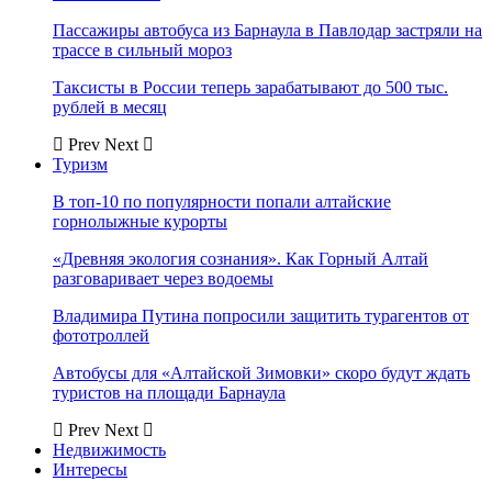
Пассажиры автобуса из Барнаула в Павлодар застряли на
трассе в сильный мороз
Таксисты в России теперь зарабатывают до 500 тыс.
рублей в месяц
Prev
Next
Туризм
В топ-10 по популярности попали алтайские
горнолыжные курорты
«Древняя экология сознания». Как Горный Алтай
разговаривает через водоемы
Владимира Путина попросили защитить турагентов от
фототроллей
Автобусы для «Алтайской Зимовки» скоро будут ждать
туристов на площади Барнаула
Prev
Next
Недвижимость
Интересы