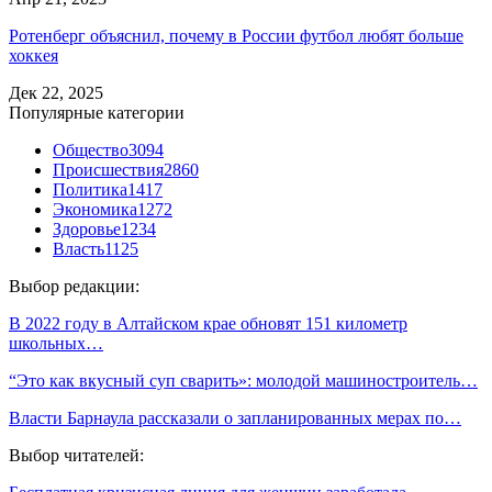
Ротенберг объяснил, почему в России футбол любят больше
хоккея
Дек 22, 2025
Популярные категории
Общество
3094
Происшествия
2860
Политика
1417
Экономика
1272
Здоровье
1234
Власть
1125
Выбор редакции:
В 2022 году в Алтайском крае обновят 151 километр
школьных…
“Это как вкусный суп сварить»: молодой машиностроитель…
Власти Барнаула рассказали о запланированных мерах по…
Выбор читателей: