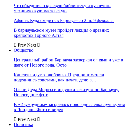
Что объединяло краевую библиотеку и кузнечно-
механическую мастерскую
Афиша. Куда сходить в Барнауле со 2 по 9 февраля
В барнаульском музее пройдет лекция о древних
крепостях Горного Алтая
Prev
Next
Общество
Центральный район Барнаула засверкал огнями и уже в
шаге от Нового года. Фото
Клиенты идут за любовью. Предприниматели
поделились советами, как начать дело в…
Олени Деда Мороза и игрушки «скачут» по Барнаулу.
Новогодние фото
В «Изумрудном» загорелась новогодняя елка лучше, чем
в Лондоне. Фото и видео
Prev
Next
Политика