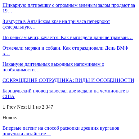
Шикарную пятирешку с огромным зеленым залом продают за
19…
8 августа в Алтайском крае на три часа перекроют
федеральную…
По рельсам мчит, качается. Как выглядели раньше трамваи…
Отмечали моряки и собаки. Как отпраздновали День ВМФ
в…
Накануне длительных выходных напоминаем о
необходимости…
СОКРАЩЕНИЕ СОТРУДНИКА: ВИДЫ И ОСОБЕННОСТИ
Барнаульский пловец завоевал две медали на чемпионате в
США
Prev
Next
1 из 2 347
Новое:
Впервые патент на способ раскопки древних курганов
получили алтайские…