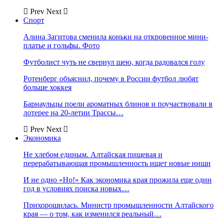
Prev
Next
Спорт
Алина Загитова сменила коньки на откровенное мини-
платье и гольфы. Фото
Футболист чуть не свернул шею, когда радовался голу
Ротенберг объяснил, почему в России футбол любят
больше хоккея
Барнаульцы поели ароматных блинов и поучаствовали в
лотерее на 20-летии Трассы…
Prev
Next
Экономика
Не хлебом единым. Алтайская пищевая и
перерабатывающая промышленность ищет новые ниши
И не одно «Но!» Как экономика края прожила еще один
год в условиях поиска новых…
Прихорошилась. Министр промышленности Алтайского
края — о том, как изменился реальный…