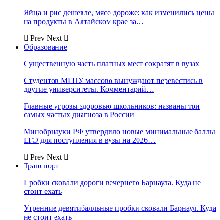
Яйца и рис дешевле, мясо дороже: как изменились цены
на продукты в Алтайском крае за…
Prev
Next
Образование
Существенную часть платных мест сократят в вузах
Студентов МГПУ массово вынуждают перевестись в
другие университеты. Комментарий…
Главные угрозы здоровью школьников: названы три
самых частых диагноза в России
Минобрнауки РФ утвердило новые минимальные баллы
ЕГЭ для поступления в вузы на 2026…
Prev
Next
Транспорт
Пробки сковали дороги вечернего Барнаула. Куда не
стоит ехать
Утренние девятибалльные пробки сковали Барнаул. Куда
не стоит ехать