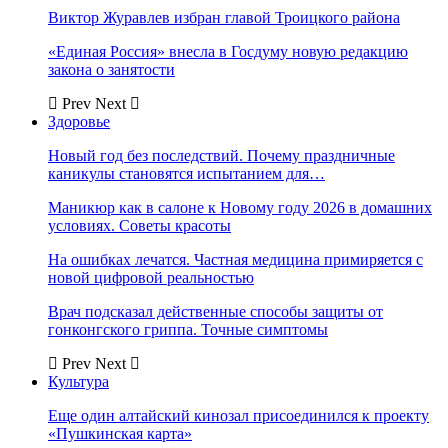
Виктор Журавлев избран главой Троицкого района
«Единая Россия» внесла в Госдуму новую редакцию
закона о занятости
Prev
Next
Здоровье
Новый год без последствий. Почему праздничные
каникулы становятся испытанием для…
Маникюр как в салоне к Новому году 2026 в домашних
условиях. Советы красоты
На ошибках лечатся. Частная медицина примиряется с
новой цифровой реальностью
Врач подсказал действенные способы защиты от
гонконгского гриппа. Точные симптомы
Prev
Next
Культура
Еще один алтайский кинозал присоединился к проекту
«Пушкинская карта»