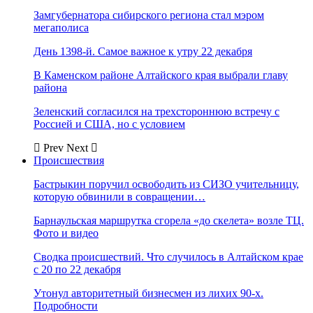
Замгубернатора сибирского региона стал мэром
мегаполиса
День 1398-й. Самое важное к утру 22 декабря
В Каменском районе Алтайского края выбрали главу
района
Зеленский согласился на трехстороннюю встречу с
Россией и США, но с условием
Prev
Next
Происшествия
Бастрыкин поручил освободить из СИЗО учительницу,
которую обвинили в совращении…
Барнаульская маршрутка сгорела «до скелета» возле ТЦ.
Фото и видео
Сводка происшествий. Что случилось в Алтайском крае
с 20 по 22 декабря
Утонул авторитетный бизнесмен из лихих 90-х.
Подробности