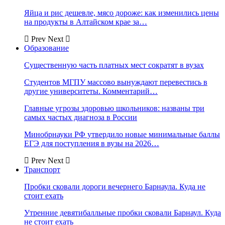
Яйца и рис дешевле, мясо дороже: как изменились цены
на продукты в Алтайском крае за…
Prev
Next
Образование
Существенную часть платных мест сократят в вузах
Студентов МГПУ массово вынуждают перевестись в
другие университеты. Комментарий…
Главные угрозы здоровью школьников: названы три
самых частых диагноза в России
Минобрнауки РФ утвердило новые минимальные баллы
ЕГЭ для поступления в вузы на 2026…
Prev
Next
Транспорт
Пробки сковали дороги вечернего Барнаула. Куда не
стоит ехать
Утренние девятибалльные пробки сковали Барнаул. Куда
не стоит ехать