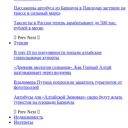
Пассажиры автобуса из Барнаула в Павлодар застряли на
трассе в сильный мороз
Таксисты в России теперь зарабатывают до 500 тыс.
рублей в месяц
Prev
Next
Туризм
В топ-10 по популярности попали алтайские
горнолыжные курорты
«Древняя экология сознания». Как Горный Алтай
разговаривает через водоемы
Владимира Путина попросили защитить турагентов от
фототроллей
Автобусы для «Алтайской Зимовки» скоро будут ждать
туристов на площади Барнаула
Prev
Next
Недвижимость
Интересы