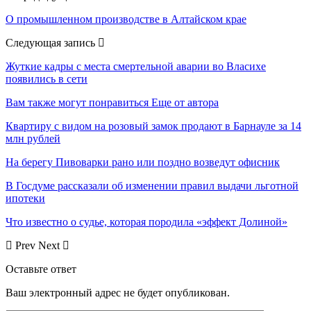
О промышленном производстве в Алтайском крае
Следующая запись
Жуткие кадры с места смертельной аварии во Власихе
появились в сети
Вам также могут понравиться
Еще от автора
Квартиру с видом на розовый замок продают в Барнауле за 14
млн рублей
На берегу Пивоварки рано или поздно возведут офисник
В Госдуме рассказали об изменении правил выдачи льготной
ипотеки
Что известно о судье, которая породила «эффект Долиной»
Prev
Next
Оставьте ответ
Ваш электронный адрес не будет опубликован.