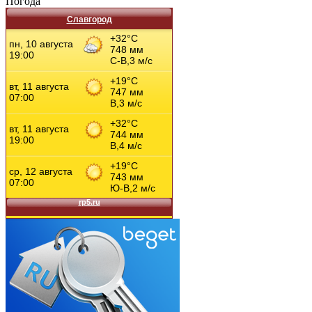
Погода
Славгород