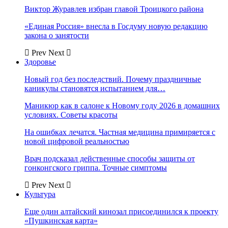
Виктор Журавлев избран главой Троицкого района
«Единая Россия» внесла в Госдуму новую редакцию
закона о занятости
Prev
Next
Здоровье
Новый год без последствий. Почему праздничные
каникулы становятся испытанием для…
Маникюр как в салоне к Новому году 2026 в домашних
условиях. Советы красоты
На ошибках лечатся. Частная медицина примиряется с
новой цифровой реальностью
Врач подсказал действенные способы защиты от
гонконгского гриппа. Точные симптомы
Prev
Next
Культура
Еще один алтайский кинозал присоединился к проекту
«Пушкинская карта»