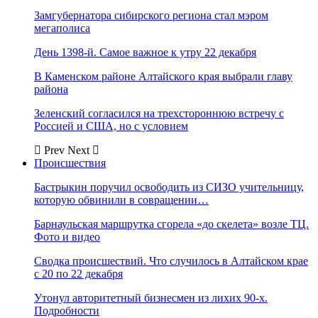
Замгубернатора сибирского региона стал мэром
мегаполиса
День 1398-й. Самое важное к утру 22 декабря
В Каменском районе Алтайского края выбрали главу
района
Зеленский согласился на трехстороннюю встречу с
Россией и США, но с условием
Prev
Next
Происшествия
Бастрыкин поручил освободить из СИЗО учительницу,
которую обвинили в совращении…
Барнаульская маршрутка сгорела «до скелета» возле ТЦ.
Фото и видео
Сводка происшествий. Что случилось в Алтайском крае
с 20 по 22 декабря
Утонул авторитетный бизнесмен из лихих 90-х.
Подробности