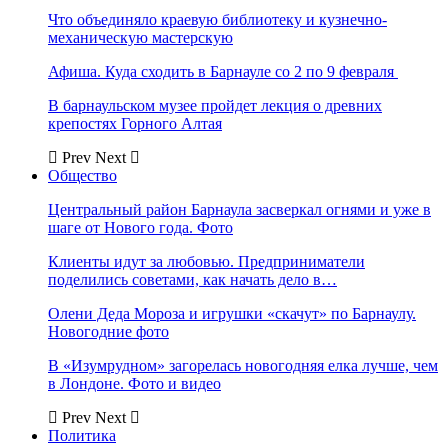
Что объединяло краевую библиотеку и кузнечно-
механическую мастерскую
Афиша. Куда сходить в Барнауле со 2 по 9 февраля
В барнаульском музее пройдет лекция о древних
крепостях Горного Алтая
Prev
Next
Общество
Центральный район Барнаула засверкал огнями и уже в
шаге от Нового года. Фото
Клиенты идут за любовью. Предприниматели
поделились советами, как начать дело в…
Олени Деда Мороза и игрушки «скачут» по Барнаулу.
Новогодние фото
В «Изумрудном» загорелась новогодняя елка лучше, чем
в Лондоне. Фото и видео
Prev
Next
Политика