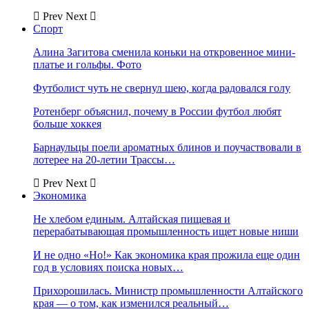
Prev
Next
Спорт
Алина Загитова сменила коньки на откровенное мини-
платье и гольфы. Фото
Футболист чуть не свернул шею, когда радовался голу
Ротенберг объяснил, почему в России футбол любят
больше хоккея
Барнаульцы поели ароматных блинов и поучаствовали в
лотерее на 20-летии Трассы…
Prev
Next
Экономика
Не хлебом единым. Алтайская пищевая и
перерабатывающая промышленность ищет новые ниши
И не одно «Но!» Как экономика края прожила еще один
год в условиях поиска новых…
Прихорошилась. Министр промышленности Алтайского
края — о том, как изменился реальный…