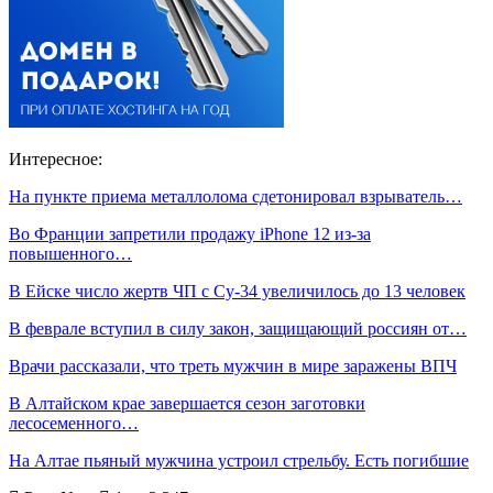
Интересное:
На пункте приема металлолома сдетонировал взрыватель…
Во Франции запретили продажу iPhone 12 из-за
повышенного…
В Ейске число жертв ЧП с Су-34 увеличилось до 13 человек
В феврале вступил в силу закон, защищающий россиян от…
Врачи рассказали, что треть мужчин в мире заражены ВПЧ
В Алтайском крае завершается сезон заготовки
лесосеменного…
На Алтае пьяный мужчина устроил стрельбу. Есть погибшие