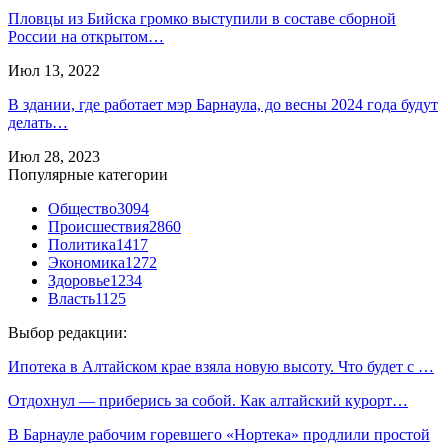
Пловцы из Бийска громко выступили в составе сборной
России на открытом…
Июл 13, 2022
В здании, где работает мэр Барнаула, до весны 2024 года будут
делать…
Июл 28, 2023
Популярные категории
Общество
3094
Происшествия
2860
Политика
1417
Экономика
1272
Здоровье
1234
Власть
1125
Выбор редакции:
Ипотека в Алтайском крае взяла новую высоту. Что будет с …
Отдохнул — приберись за собой. Как алтайский курорт…
В Барнауле рабочим горевшего «Нортека» продлили простой