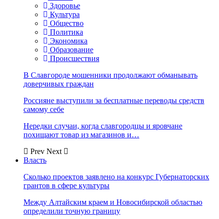
Здоровье
Культура
Общество
Политика
Экономика
Образование
Происшествия
В Славгороде мошенники продолжают обманывать
доверчивых граждан
Россияне выступили за бесплатные переводы средств
самому себе
Нередки случаи, когда славгородцы и яровчане
похищают товар из магазинов и…
Prev
Next
Власть
Сколько проектов заявлено на конкурс Губернаторских
грантов в сфере культуры
Между Алтайским краем и Новосибирской областью
определили точную границу