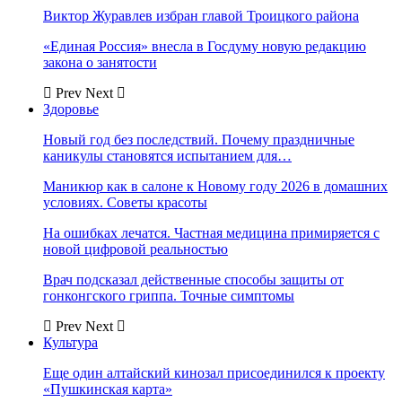
Виктор Журавлев избран главой Троицкого района
«Единая Россия» внесла в Госдуму новую редакцию
закона о занятости
Prev
Next
Здоровье
Новый год без последствий. Почему праздничные
каникулы становятся испытанием для…
Маникюр как в салоне к Новому году 2026 в домашних
условиях. Советы красоты
На ошибках лечатся. Частная медицина примиряется с
новой цифровой реальностью
Врач подсказал действенные способы защиты от
гонконгского гриппа. Точные симптомы
Prev
Next
Культура
Еще один алтайский кинозал присоединился к проекту
«Пушкинская карта»