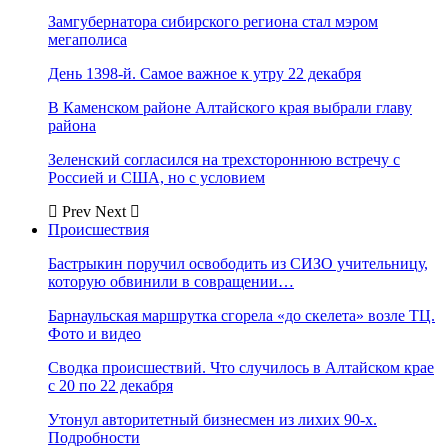
Замгубернатора сибирского региона стал мэром
мегаполиса
День 1398-й. Самое важное к утру 22 декабря
В Каменском районе Алтайского края выбрали главу
района
Зеленский согласился на трехстороннюю встречу с
Россией и США, но с условием
Prev
Next
Происшествия
Бастрыкин поручил освободить из СИЗО учительницу,
которую обвинили в совращении…
Барнаульская маршрутка сгорела «до скелета» возле ТЦ.
Фото и видео
Сводка происшествий. Что случилось в Алтайском крае
с 20 по 22 декабря
Утонул авторитетный бизнесмен из лихих 90-х.
Подробности