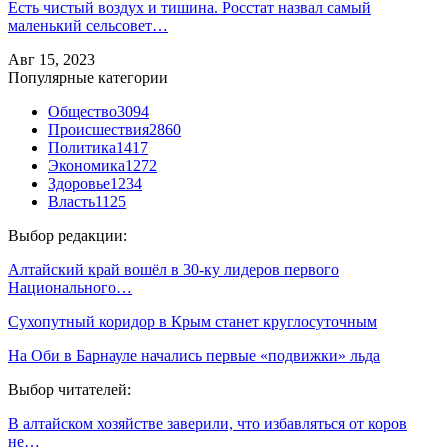
Есть чистый воздух и тишина. Росстат назвал самый
маленький сельсовет…
Авг 15, 2023
Популярные категории
Общество
3094
Происшествия
2860
Политика
1417
Экономика
1272
Здоровье
1234
Власть
1125
Выбор редакции:
Алтайский край вошёл в 30-ку лидеров первого
Национального…
Сухопутный коридор в Крым станет круглосуточным
На Оби в Барнауле начались первые «подвижки» льда
Выбор читателей:
В алтайском хозяйстве заверили, что избавляться от коров
не…