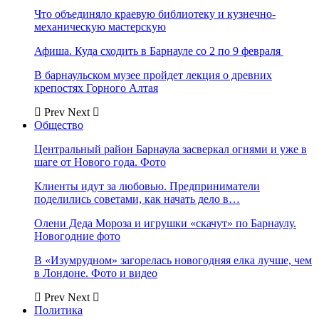
Что объединяло краевую библиотеку и кузнечно-
механическую мастерскую
Афиша. Куда сходить в Барнауле со 2 по 9 февраля
В барнаульском музее пройдет лекция о древних
крепостях Горного Алтая
Prev
Next
Общество
Центральный район Барнаула засверкал огнями и уже в
шаге от Нового года. Фото
Клиенты идут за любовью. Предприниматели
поделились советами, как начать дело в…
Олени Деда Мороза и игрушки «скачут» по Барнаулу.
Новогодние фото
В «Изумрудном» загорелась новогодняя елка лучше, чем
в Лондоне. Фото и видео
Prev
Next
Политика