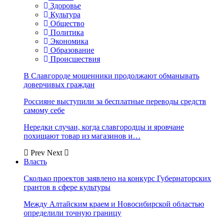
Здоровье
Культура
Общество
Политика
Экономика
Образование
Происшествия
В Славгороде мошенники продолжают обманывать
доверчивых граждан
Россияне выступили за бесплатные переводы средств
самому себе
Нередки случаи, когда славгородцы и яровчане
похищают товар из магазинов и…
Prev
Next
Власть
Сколько проектов заявлено на конкурс Губернаторских
грантов в сфере культуры
Между Алтайским краем и Новосибирской областью
определили точную границу