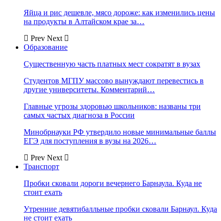
Яйца и рис дешевле, мясо дороже: как изменились цены
на продукты в Алтайском крае за…
Prev
Next
Образование
Существенную часть платных мест сократят в вузах
Студентов МГПУ массово вынуждают перевестись в
другие университеты. Комментарий…
Главные угрозы здоровью школьников: названы три
самых частых диагноза в России
Минобрнауки РФ утвердило новые минимальные баллы
ЕГЭ для поступления в вузы на 2026…
Prev
Next
Транспорт
Пробки сковали дороги вечернего Барнаула. Куда не
стоит ехать
Утренние девятибалльные пробки сковали Барнаул. Куда
не стоит ехать