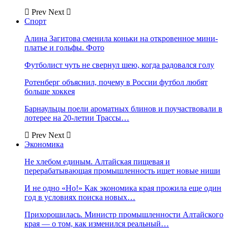
Prev
Next
Спорт
Алина Загитова сменила коньки на откровенное мини-
платье и гольфы. Фото
Футболист чуть не свернул шею, когда радовался голу
Ротенберг объяснил, почему в России футбол любят
больше хоккея
Барнаульцы поели ароматных блинов и поучаствовали в
лотерее на 20-летии Трассы…
Prev
Next
Экономика
Не хлебом единым. Алтайская пищевая и
перерабатывающая промышленность ищет новые ниши
И не одно «Но!» Как экономика края прожила еще один
год в условиях поиска новых…
Прихорошилась. Министр промышленности Алтайского
края — о том, как изменился реальный…