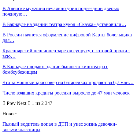
В Алейске мужчина нечаянно убил подъездной дверью
пожилую…
В Барнауле на здании театра кукол «Сказка» установили…
В России начнется оформление цифровой Карты болельщика
для…
Красноярский пенсионер зарезал супругу, с которой прожил
всю…
В Барнауле продают здание бывшего кинотеатра с
бомбоубежищем
Что за мощный кроссовер на батарейках продают за 6,7 млн…
Число взявших кредиты россиян выросло до 47 млн человек
Prev
Next
1 из 2 347
Новое:
Пьяный водитель попал в ДТП и унес жизнь девочки-
восьмиклассницы