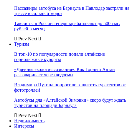
Пассажиры автобуса из Барнаула в Павлодар застряли на
трассе в сильный мороз
Таксисты в России теперь зарабатывают до 500 тыс.
рублей в месяц
Prev
Next
Туризм
В топ-10 по популярности попали алтайские
горнолыжные курорты
«Древняя экология сознания». Как Горный Алтай
разговаривает через водоемы
Владимира Путина попросили защитить турагентов от
фототроллей
Автобусы для «Алтайской Зимовки» скоро будут ждать
туристов на площади Барнаула
Prev
Next
Недвижимость
Интересы