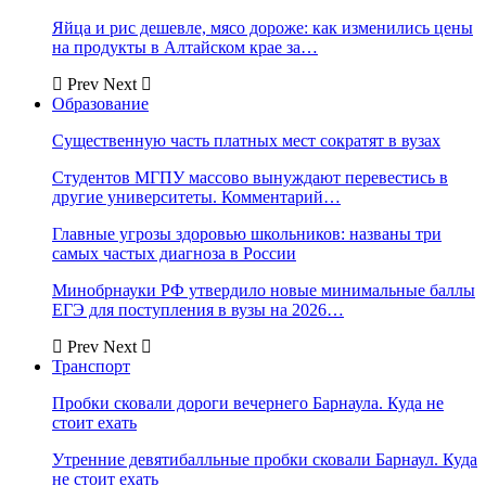
Яйца и рис дешевле, мясо дороже: как изменились цены
на продукты в Алтайском крае за…
Prev
Next
Образование
Существенную часть платных мест сократят в вузах
Студентов МГПУ массово вынуждают перевестись в
другие университеты. Комментарий…
Главные угрозы здоровью школьников: названы три
самых частых диагноза в России
Минобрнауки РФ утвердило новые минимальные баллы
ЕГЭ для поступления в вузы на 2026…
Prev
Next
Транспорт
Пробки сковали дороги вечернего Барнаула. Куда не
стоит ехать
Утренние девятибалльные пробки сковали Барнаул. Куда
не стоит ехать