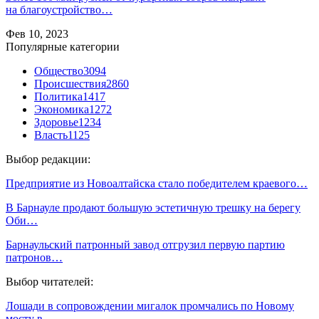
на благоустройство…
Фев 10, 2023
Популярные категории
Общество
3094
Происшествия
2860
Политика
1417
Экономика
1272
Здоровье
1234
Власть
1125
Выбор редакции:
Предприятие из Новоалтайска стало победителем краевого…
В Барнауле продают большую эстетичную трешку на берегу
Оби…
Барнаульский патронный завод отгрузил первую партию
патронов…
Выбор читателей:
Лошади в сопровождении мигалок промчались по Новому
мосту в…