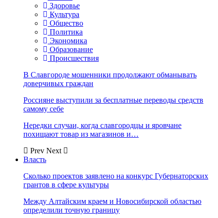
Здоровье
Культура
Общество
Политика
Экономика
Образование
Происшествия
В Славгороде мошенники продолжают обманывать
доверчивых граждан
Россияне выступили за бесплатные переводы средств
самому себе
Нередки случаи, когда славгородцы и яровчане
похищают товар из магазинов и…
Prev
Next
Власть
Сколько проектов заявлено на конкурс Губернаторских
грантов в сфере культуры
Между Алтайским краем и Новосибирской областью
определили точную границу