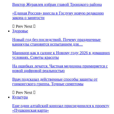
Виктор Журавлев избран главой Троицкого района
«Единая Россия» внесла в Госдуму новую редакцию
закона о занятости
Prev
Next
Здоровье
Новый год без последствий. Почему праздничные
каникулы становятся испытанием для…
Маникюр как в салоне к Новому году 2026 в домашних
условиях. Советы красоты
На ошибках лечатся. Частная медицина примиряется с
новой цифровой реальностью
Врач подсказал действенные способы защиты от
гонконгского гриппа. Точные симптомы
Prev
Next
Культура
Еще один алтайский кинозал присоединился к проекту
«Пушкинская карта»