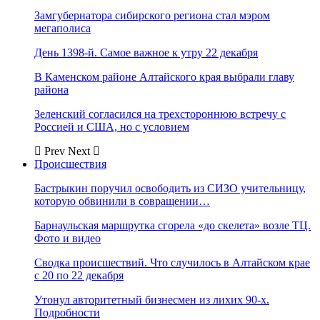
Замгубернатора сибирского региона стал мэром
мегаполиса
День 1398-й. Самое важное к утру 22 декабря
В Каменском районе Алтайского края выбрали главу
района
Зеленский согласился на трехстороннюю встречу с
Россией и США, но с условием
Prev
Next
Происшествия
Бастрыкин поручил освободить из СИЗО учительницу,
которую обвинили в совращении…
Барнаульская маршрутка сгорела «до скелета» возле ТЦ.
Фото и видео
Сводка происшествий. Что случилось в Алтайском крае
с 20 по 22 декабря
Утонул авторитетный бизнесмен из лихих 90-х.
Подробности