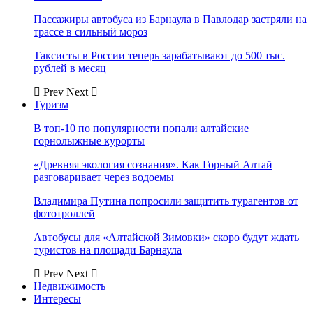
Пассажиры автобуса из Барнаула в Павлодар застряли на
трассе в сильный мороз
Таксисты в России теперь зарабатывают до 500 тыс.
рублей в месяц
Prev
Next
Туризм
В топ-10 по популярности попали алтайские
горнолыжные курорты
«Древняя экология сознания». Как Горный Алтай
разговаривает через водоемы
Владимира Путина попросили защитить турагентов от
фототроллей
Автобусы для «Алтайской Зимовки» скоро будут ждать
туристов на площади Барнаула
Prev
Next
Недвижимость
Интересы