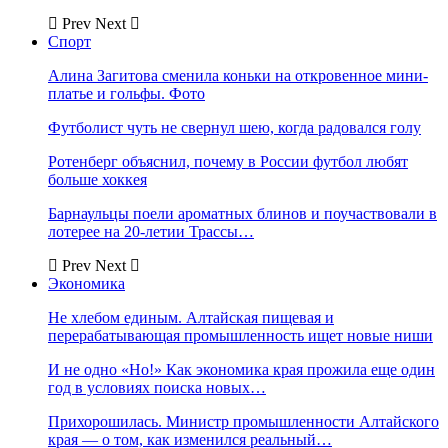
Prev
Next
Спорт
Алина Загитова сменила коньки на откровенное мини-
платье и гольфы. Фото
Футболист чуть не свернул шею, когда радовался голу
Ротенберг объяснил, почему в России футбол любят
больше хоккея
Барнаульцы поели ароматных блинов и поучаствовали в
лотерее на 20-летии Трассы…
Prev
Next
Экономика
Не хлебом единым. Алтайская пищевая и
перерабатывающая промышленность ищет новые ниши
И не одно «Но!» Как экономика края прожила еще один
год в условиях поиска новых…
Прихорошилась. Министр промышленности Алтайского
края — о том, как изменился реальный…