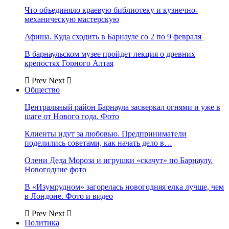
Что объединяло краевую библиотеку и кузнечно-
механическую мастерскую
Афиша. Куда сходить в Барнауле со 2 по 9 февраля
В барнаульском музее пройдет лекция о древних
крепостях Горного Алтая
Prev
Next
Общество
Центральный район Барнаула засверкал огнями и уже в
шаге от Нового года. Фото
Клиенты идут за любовью. Предприниматели
поделились советами, как начать дело в…
Олени Деда Мороза и игрушки «скачут» по Барнаулу.
Новогодние фото
В «Изумрудном» загорелась новогодняя елка лучше, чем
в Лондоне. Фото и видео
Prev
Next
Политика