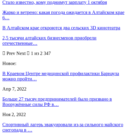
Стало известно, кому поднимут зарплату 1 октября
Жарко и ветрено: какая погода ожидается в Алтайском крае
6…
В Алтайском крае откроются два сельских 3D кинотеатра
2,5 тысячи алтайских бизнесменов приобрели
отечественные…
Prev
Next
1 из 2 347
Новое:
В Краевом Центре медицинской профилактики Барнаула
можно пройти…
Апр 7, 2022
Больше 27 тысяч предпринимателей было призвано в
Вооружённые силы РФ в…
Ноя 2, 2022
Спортивный лагерь эвакуировали из-за сильного майского
снегопада в …