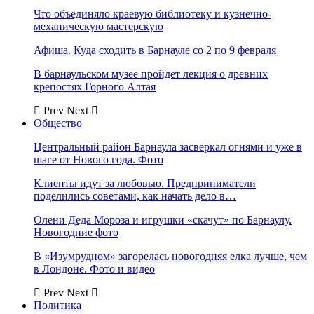
Что объединяло краевую библиотеку и кузнечно-
механическую мастерскую
Афиша. Куда сходить в Барнауле со 2 по 9 февраля
В барнаульском музее пройдет лекция о древних
крепостях Горного Алтая
Prev
Next
Общество
Центральный район Барнаула засверкал огнями и уже в
шаге от Нового года. Фото
Клиенты идут за любовью. Предприниматели
поделились советами, как начать дело в…
Олени Деда Мороза и игрушки «скачут» по Барнаулу.
Новогодние фото
В «Изумрудном» загорелась новогодняя елка лучше, чем
в Лондоне. Фото и видео
Prev
Next
Политика