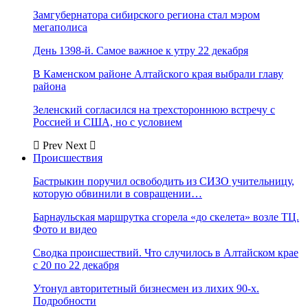
Замгубернатора сибирского региона стал мэром
мегаполиса
День 1398-й. Самое важное к утру 22 декабря
В Каменском районе Алтайского края выбрали главу
района
Зеленский согласился на трехстороннюю встречу с
Россией и США, но с условием
Prev
Next
Происшествия
Бастрыкин поручил освободить из СИЗО учительницу,
которую обвинили в совращении…
Барнаульская маршрутка сгорела «до скелета» возле ТЦ.
Фото и видео
Сводка происшествий. Что случилось в Алтайском крае
с 20 по 22 декабря
Утонул авторитетный бизнесмен из лихих 90-х.
Подробности