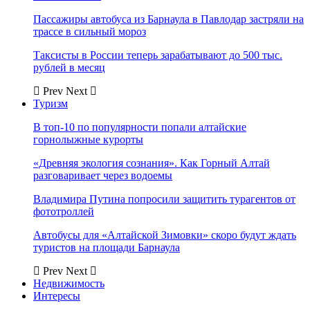
Пассажиры автобуса из Барнаула в Павлодар застряли на
трассе в сильный мороз
Таксисты в России теперь зарабатывают до 500 тыс.
рублей в месяц
Prev
Next
Туризм
В топ-10 по популярности попали алтайские
горнолыжные курорты
«Древняя экология сознания». Как Горный Алтай
разговаривает через водоемы
Владимира Путина попросили защитить турагентов от
фототроллей
Автобусы для «Алтайской Зимовки» скоро будут ждать
туристов на площади Барнаула
Prev
Next
Недвижимость
Интересы