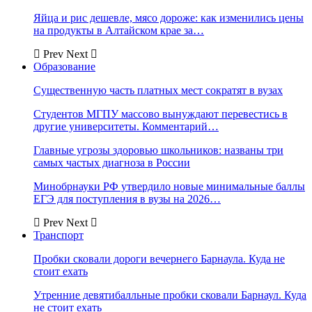
Яйца и рис дешевле, мясо дороже: как изменились цены
на продукты в Алтайском крае за…
Prev
Next
Образование
Существенную часть платных мест сократят в вузах
Студентов МГПУ массово вынуждают перевестись в
другие университеты. Комментарий…
Главные угрозы здоровью школьников: названы три
самых частых диагноза в России
Минобрнауки РФ утвердило новые минимальные баллы
ЕГЭ для поступления в вузы на 2026…
Prev
Next
Транспорт
Пробки сковали дороги вечернего Барнаула. Куда не
стоит ехать
Утренние девятибалльные пробки сковали Барнаул. Куда
не стоит ехать