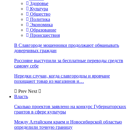
Здоровье
Культура
Общество
Политика
Экономика
Образование
Происшествия
В Славгороде мошенники продолжают обманывать
доверчивых граждан
Россияне выступили за бесплатные переводы средств
самому себе
Нередки случаи, когда славгородцы и яровчане
похищают товар из магазинов и…
Prev
Next
Власть
Сколько проектов заявлено на конкурс Губернаторских
грантов в сфере культуры
Между Алтайским краем и Новосибирской областью
определили точную границу