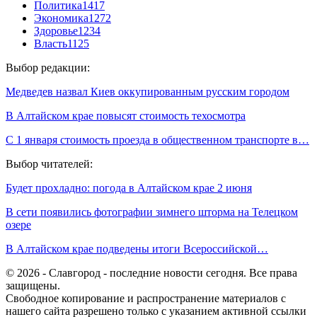
Политика
1417
Экономика
1272
Здоровье
1234
Власть
1125
Выбор редакции:
Медведев назвал Киев оккупированным русским городом
В Алтайском крае повысят стоимость техосмотра
С 1 января стоимость проезда в общественном транспорте в…
Выбор читателей:
Будет прохладно: погода в Алтайском крае 2 июня
В сети появились фотографии зимнего шторма на Телецком
озере
В Алтайском крае подведены итоги Всероссийской…
© 2026 - Славгород - последние новости сегодня. Все права
защищены.
Свободное копирование и распространение материалов с
нашего сайта разрешено только с указанием активной ссылки