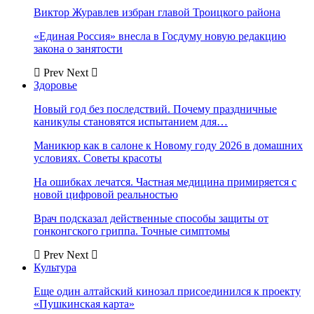
Виктор Журавлев избран главой Троицкого района
«Единая Россия» внесла в Госдуму новую редакцию
закона о занятости
Prev
Next
Здоровье
Новый год без последствий. Почему праздничные
каникулы становятся испытанием для…
Маникюр как в салоне к Новому году 2026 в домашних
условиях. Советы красоты
На ошибках лечатся. Частная медицина примиряется с
новой цифровой реальностью
Врач подсказал действенные способы защиты от
гонконгского гриппа. Точные симптомы
Prev
Next
Культура
Еще один алтайский кинозал присоединился к проекту
«Пушкинская карта»