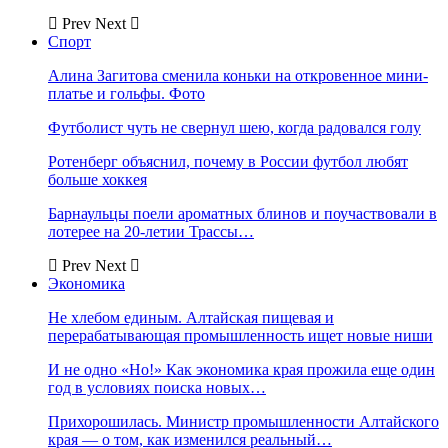
Prev
Next
Спорт
Алина Загитова сменила коньки на откровенное мини-
платье и гольфы. Фото
Футболист чуть не свернул шею, когда радовался голу
Ротенберг объяснил, почему в России футбол любят
больше хоккея
Барнаульцы поели ароматных блинов и поучаствовали в
лотерее на 20-летии Трассы…
Prev
Next
Экономика
Не хлебом единым. Алтайская пищевая и
перерабатывающая промышленность ищет новые ниши
И не одно «Но!» Как экономика края прожила еще один
год в условиях поиска новых…
Прихорошилась. Министр промышленности Алтайского
края — о том, как изменился реальный…