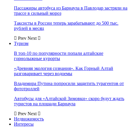
Пассажиры автобуса из Барнаула в Павлодар застряли на
трассе в сильный мороз
Таксисты в России теперь зарабатывают до 500 тыс.
рублей в месяц
Prev
Next
Туризм
В топ-10 по популярности попали алтайские
горнолыжные курорты
«Древняя экология сознания». Как Горный Алтай
разговаривает через водоемы
Владимира Путина попросили защитить турагентов от
фототроллей
Автобусы для «Алтайской Зимовки» скоро будут ждать
туристов на площади Барнаула
Prev
Next
Недвижимость
Интересы