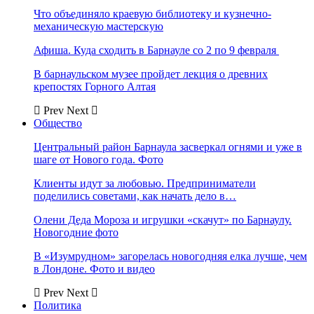
Что объединяло краевую библиотеку и кузнечно-
механическую мастерскую
Афиша. Куда сходить в Барнауле со 2 по 9 февраля
В барнаульском музее пройдет лекция о древних
крепостях Горного Алтая
Prev
Next
Общество
Центральный район Барнаула засверкал огнями и уже в
шаге от Нового года. Фото
Клиенты идут за любовью. Предприниматели
поделились советами, как начать дело в…
Олени Деда Мороза и игрушки «скачут» по Барнаулу.
Новогодние фото
В «Изумрудном» загорелась новогодняя елка лучше, чем
в Лондоне. Фото и видео
Prev
Next
Политика