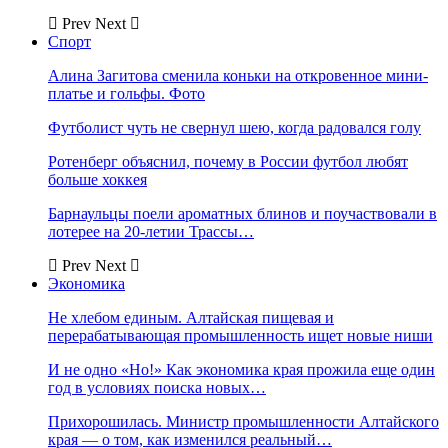
Prev
Next
Спорт
Алина Загитова сменила коньки на откровенное мини-
платье и гольфы. Фото
Футболист чуть не свернул шею, когда радовался голу
Ротенберг объяснил, почему в России футбол любят
больше хоккея
Барнаульцы поели ароматных блинов и поучаствовали в
лотерее на 20-летии Трассы…
Prev
Next
Экономика
Не хлебом единым. Алтайская пищевая и
перерабатывающая промышленность ищет новые ниши
И не одно «Но!» Как экономика края прожила еще один
год в условиях поиска новых…
Прихорошилась. Министр промышленности Алтайского
края — о том, как изменился реальный…