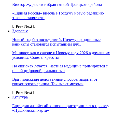
Виктор Журавлев избран главой Троицкого района
«Единая Россия» внесла в Госдуму новую редакцию
закона о занятости
Prev
Next
Здоровье
Новый год без последствий. Почему праздничные
каникулы становятся испытанием для…
Маникюр как в салоне к Новому году 2026 в домашних
условиях. Советы красоты
На ошибках лечатся. Частная медицина примиряется с
новой цифровой реальностью
Врач подсказал действенные способы защиты от
гонконгского гриппа. Точные симптомы
Prev
Next
Культура
Еще один алтайский кинозал присоединился к проекту
«Пушкинская карта»