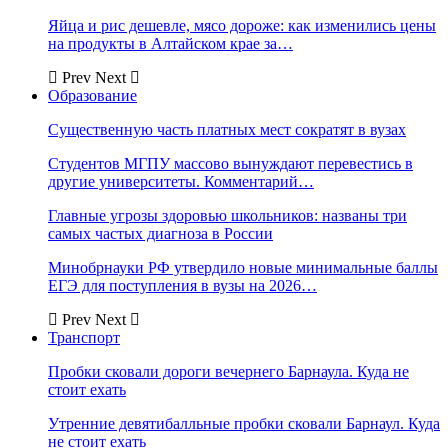
Яйца и рис дешевле, мясо дороже: как изменились цены
на продукты в Алтайском крае за…
Prev
Next
Образование
Существенную часть платных мест сократят в вузах
Студентов МГПУ массово вынуждают перевестись в
другие университеты. Комментарий…
Главные угрозы здоровью школьников: названы три
самых частых диагноза в России
Минобрнауки РФ утвердило новые минимальные баллы
ЕГЭ для поступления в вузы на 2026…
Prev
Next
Транспорт
Пробки сковали дороги вечернего Барнаула. Куда не
стоит ехать
Утренние девятибалльные пробки сковали Барнаул. Куда
не стоит ехать