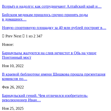
Всерьёз и надолго: как сотрудничают Алтайский край и…
Бийским медикам пришлось срочно принять роды
в домашних…
Новую спортивную площадку за 40 млн рублей построят в…
Prev
Next
1 из 2 347
Новое:
Барнаульцы жалуются на слив нечистот в Обь на улице
Понтонный мост
Ноя 10, 2022
В краевой библиотеке имени Шишкова прошла презентация
комиксов по…
Фев 26, 2022
Барнаульский гений. Чем отличился изобретатель-
революционер Иван…
Ноя 25, 2025