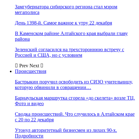
Замгубернатора сибирского региона стал мэром
мегаполиса
День 1398-й. Самое важное к утру 22 декабря
В Каменском районе Алтайского края выбрали главу
района
Зеленский согласился на трехстороннюю встречу с
Россией и США, но с условием
Prev
Next
Происшествия
Бастрыкин поручил освободить из СИЗО учительницу,
которую обвинили в совращении…
Барнаульская маршрутка сгорела «до скелета» возле ТЦ.
Фото и видео
Сводка происшествий. Что случилось в Алтайском крае
с 20 по 22 декабря
Утонул авторитетный бизнесмен из лихих 90-х.
Подробности