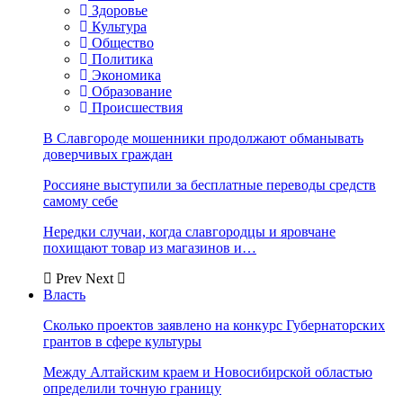
Здоровье
Культура
Общество
Политика
Экономика
Образование
Происшествия
В Славгороде мошенники продолжают обманывать
доверчивых граждан
Россияне выступили за бесплатные переводы средств
самому себе
Нередки случаи, когда славгородцы и яровчане
похищают товар из магазинов и…
Prev
Next
Власть
Сколько проектов заявлено на конкурс Губернаторских
грантов в сфере культуры
Между Алтайским краем и Новосибирской областью
определили точную границу