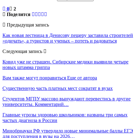
0
2
Поделится
Предыдущая запись
Как новая лестница в Денисову пещеру заставила строителей
«одичать», а туристов и ученых – потеть и радоваться
Следующая запись
Ковид уже не страшен. Сибирские медики выявили четыре
новых штамма гриппа
Вам также могут понравиться
Еще от автора
Существенную часть платных мест сократят в вузах
Студентов МГПУ массово вынуждают перевестись в другие
университеты. Комментарий…
Главные угрозы здоровью школьников: названы три самых
частых диагноза в России
Минобрнауки РФ утвердило новые минимальные баллы ЕГЭ
для поступления в вузы на 2026…