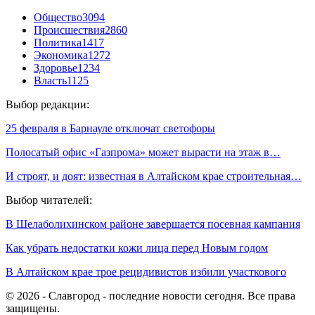
Общество
3094
Происшествия
2860
Политика
1417
Экономика
1272
Здоровье
1234
Власть
1125
Выбор редакции:
25 февраля в Барнауле отключат светофоры
Полосатый офис «Газпрома» может вырасти на этаж в…
И строят, и доят: известная в Алтайском крае строительная…
Выбор читателей:
В Шелаболихинском районе завершается посевная кампания
Как убрать недостатки кожи лица перед Новым годом
В Алтайском крае трое рецидивистов избили участкового
© 2026 - Славгород - последние новости сегодня. Все права
защищены.