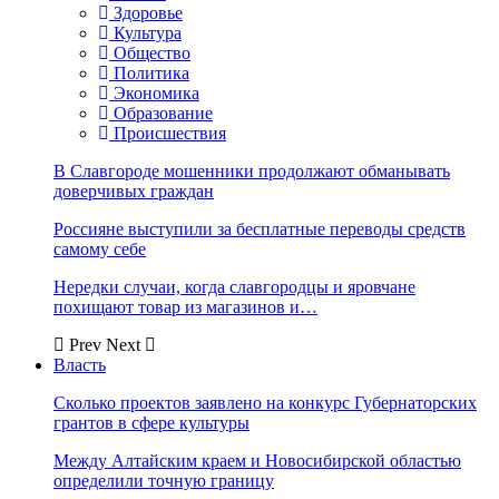
Здоровье
Культура
Общество
Политика
Экономика
Образование
Происшествия
В Славгороде мошенники продолжают обманывать
доверчивых граждан
Россияне выступили за бесплатные переводы средств
самому себе
Нередки случаи, когда славгородцы и яровчане
похищают товар из магазинов и…
Prev
Next
Власть
Сколько проектов заявлено на конкурс Губернаторских
грантов в сфере культуры
Между Алтайским краем и Новосибирской областью
определили точную границу