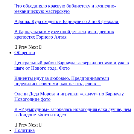
Что объединяло краевую библиотеку и кузнечно-
механическую мастерскую
Афиша. Куда сходить в Барнауле со 2 по 9 февраля
В барнаульском музее пройдет лекция о древних
крепостях Горного Алтая
Prev
Next
Общество
Центральный район Барнаула засверкал огнями и уже в
шаге от Нового года. Фото
Клиенты идут за любовью. Предприниматели
поделились советами, как начать дело в…
Олени Деда Мороза и игрушки «скачут» по Барнаулу.
Новогодние фото
В «Изумрудном» загорелась новогодняя елка лучше, чем
в Лондоне. Фото и видео
Prev
Next
Политика