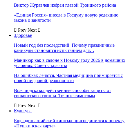
Виктор Журавлев избран главой Троицкого района
«Единая Россия» внесла в Госдуму новую редакцию
закона о занятости
Prev
Next
Здоровье
Новый год без последствий. Почему праздничные
каникулы становятся испытанием для…
Маникюр как в салоне к Новому году 2026 в домашних
условиях. Советы красоты
На ошибках лечатся. Частная медицина примиряется с
новой цифровой реальностью
Врач подсказал действенные способы защиты от
гонконгского гриппа. Точные симптомы
Prev
Next
Культура
Еще один алтайский кинозал присоединился к проекту
«Пушкинская карта»