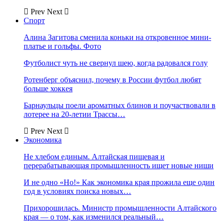
Prev
Next
Спорт
Алина Загитова сменила коньки на откровенное мини-
платье и гольфы. Фото
Футболист чуть не свернул шею, когда радовался голу
Ротенберг объяснил, почему в России футбол любят
больше хоккея
Барнаульцы поели ароматных блинов и поучаствовали в
лотерее на 20-летии Трассы…
Prev
Next
Экономика
Не хлебом единым. Алтайская пищевая и
перерабатывающая промышленность ищет новые ниши
И не одно «Но!» Как экономика края прожила еще один
год в условиях поиска новых…
Прихорошилась. Министр промышленности Алтайского
края — о том, как изменился реальный…