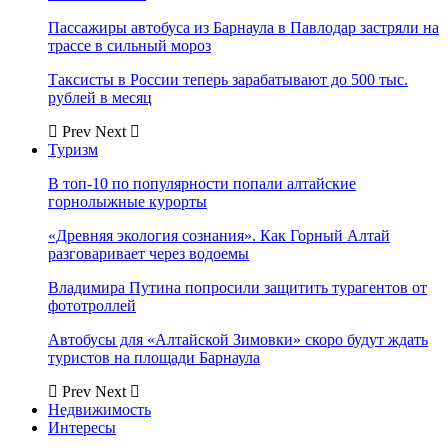
Пассажиры автобуса из Барнаула в Павлодар застряли на
трассе в сильный мороз
Таксисты в России теперь зарабатывают до 500 тыс.
рублей в месяц
Prev
Next
Туризм
В топ-10 по популярности попали алтайские
горнолыжные курорты
«Древняя экология сознания». Как Горный Алтай
разговаривает через водоемы
Владимира Путина попросили защитить турагентов от
фототроллей
Автобусы для «Алтайской Зимовки» скоро будут ждать
туристов на площади Барнаула
Prev
Next
Недвижимость
Интересы