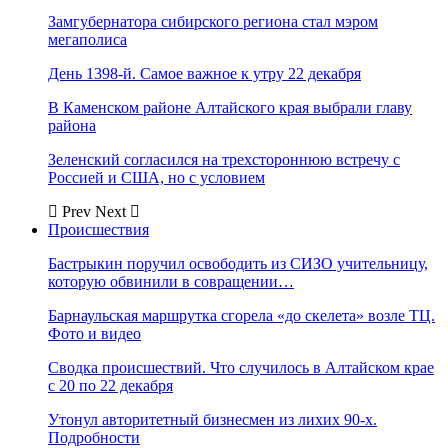
Замгубернатора сибирского региона стал мэром
мегаполиса
День 1398-й. Самое важное к утру 22 декабря
В Каменском районе Алтайского края выбрали главу
района
Зеленский согласился на трехстороннюю встречу с
Россией и США, но с условием
Prev
Next
Происшествия
Бастрыкин поручил освободить из СИЗО учительницу,
которую обвинили в совращении…
Барнаульская маршрутка сгорела «до скелета» возле ТЦ.
Фото и видео
Сводка происшествий. Что случилось в Алтайском крае
с 20 по 22 декабря
Утонул авторитетный бизнесмен из лихих 90-х.
Подробности