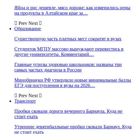
Яйца и рис дешевле, мясо дороже: как изменились цены
на продукты в Алтайском крае за…
Prev
Next
Образование
Существенную часть платных мест сократят в вузах
Студентов МГПУ массово вынуждают перевестись в
другие университеты. Комментарий…
Главные угрозы здоровью школьников: названы три
самых частых диагноза в России
Минобрнауки РФ утвердило новые минимальные баллы
ЕГЭ для поступления в вузы на 2026…
Prev
Next
Транспорт
Пробки сковали дороги вечернего Барнаула. Куда не
стоит ехать
Утренние девятибалльные пробки сковали Барнаул. Куда
не стоит ехать