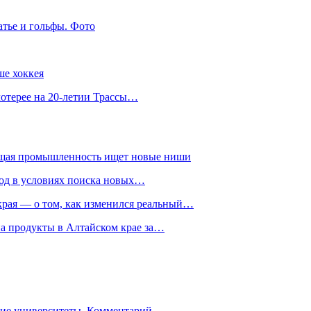
атье и гольфы. Фото
ше хоккея
лотерее на 20-летии Трассы…
ющая промышленность ищет новые ниши
год в условиях поиска новых…
рая — о том, как изменился реальный…
на продукты в Алтайском крае за…
гие университеты. Комментарий…