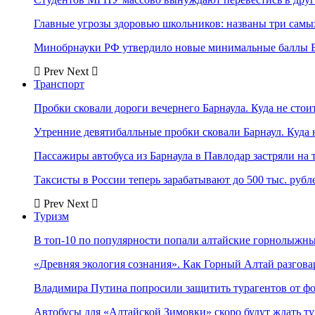
Главные угрозы здоровью школьников: названы три самых
Минобрнауки РФ утвердило новые минимальные баллы Е
Prev
Next
Транспорт
Пробки сковали дороги вечернего Барнаула. Куда не стоит
Утренние девятибалльные пробки сковали Барнаул. Куда н
Пассажиры автобуса из Барнаула в Павлодар застряли на 
Таксисты в России теперь зарабатывают до 500 тыс. рубл
Prev
Next
Туризм
В топ-10 по популярности попали алтайские горнолыжн
«Древняя экология сознания». Как Горный Алтай разгова
Владимира Путина попросили защитить турагентов от ф
Автобусы для «Алтайской Зимовки» скоро будут ждать ту