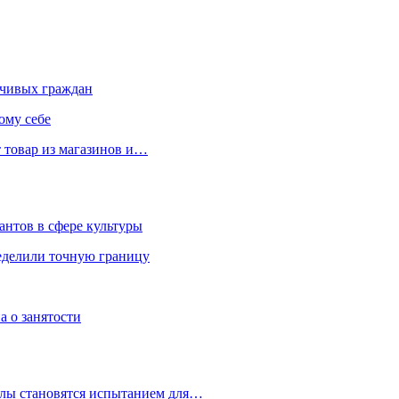
чивых граждан
ому себе
 товар из магазинов и…
антов в сфере культуры
еделили точную границу
а о занятости
улы становятся испытанием для…