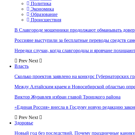
Политика
Экономика
Образование
Происшествия
В Славгороде мошенники продолжают обманывать довер
Россияне выступили за бесплатные переводы средств сам
Нередки случаи, когда славгородцы и яровчане похищают
Prev
Next
Власть
Сколько проектов заявлено на конкурс Губернаторских гр
Между Алтайским краем и Новосибирской областью опр
Виктор Журавлев избран главой Троицкого района
«Единая Россия» внесла в Госдуму новую редакцию закон
Prev
Next
Здоровье
Новый год без последствий. Почему праздничные каник