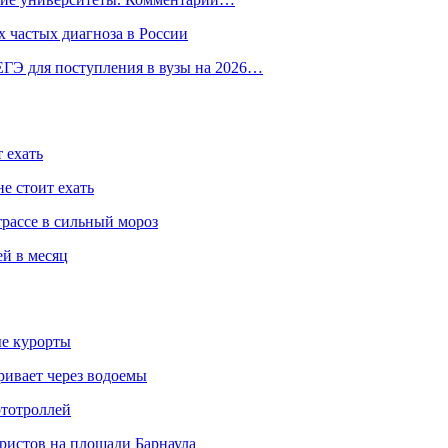
 частых диагноза в России
ГЭ для поступления в вузы на 2026…
 ехать
е стоит ехать
трассе в сильный мороз
ей в месяц
ые курорты
ривает через водоемы
ототроллей
ристов на площади Барнаула