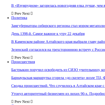
В «Изумрудном» загорелась новогодняя елка лучше, чем 
Prev
Next
Политика
Замгубернатора сибирского региона стал мэром мегаполи
День 1398-й. Самое важное к утру 22 декабря
В Каменском районе Алтайского края выбрали главу рай
Зеленский согласился на трехстороннюю встречу с Росси
Prev
Next
Происшествия
Бастрыкин поручил освободить из СИЗО учительницу, 
Барнаульская маршрутка сгорела «до скелета» возле ТЦ. 
Сводка происшествий. Что случилось в Алтайском крае с 
Утонул авторитетный бизнесмен из лихих 90-х. Подробн
Prev
Next