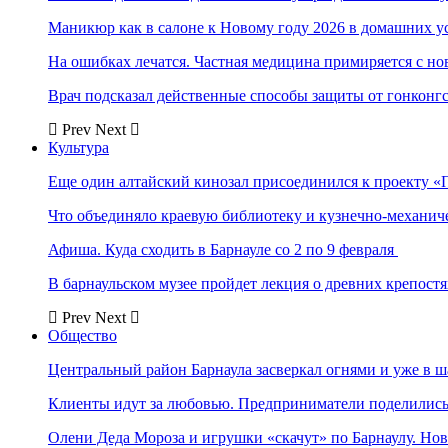
Маникюр как в салоне к Новому году 2026 в домашних у
На ошибках лечатся. Частная медицина примиряется с н
Врач подсказал действенные способы защиты от гонконг
Prev
Next
Культура
Еще один алтайский кинозал присоединился к проекту «
Что объединяло краевую библиотеку и кузнечно-механи
Афиша. Куда сходить в Барнауле со 2 по 9 февраля
В барнаульском музее пройдет лекция о древних крепост
Prev
Next
Общество
Центральный район Барнаула засверкал огнями и уже в ш
Клиенты идут за любовью. Предприниматели поделились 
Олени Деда Мороза и игрушки «скачут» по Барнаулу. Но