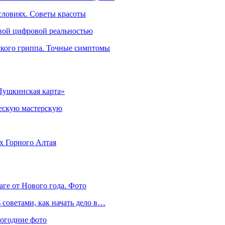
словиях. Советы красоты
овой цифровой реальностью
ского гриппа. Точные симптомы
Пушкинская карта»
ческую мастерскую
ях Горного Алтая
аге от Нового года. Фото
советами, как начать дело в…
вогодние фото