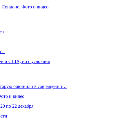
в Лондоне. Фото и видео
са
она
ей и США, но с условием
которую обвинили в совращении…
Фото и видео
20 по 22 декабря
ости