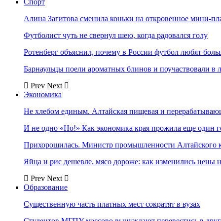
Спорт
Алина Загитова сменила коньки на откровенное мини-пл
Футболист чуть не свернул шею, когда радовался голу
Ротенберг объяснил, почему в России футбол любят боль
Барнаульцы поели ароматных блинов и поучаствовали в 
Prev
Next
Экономика
Не хлебом единым. Алтайская пищевая и перерабатыва
И не одно «Но!» Как экономика края прожила еще один 
Прихорошилась. Министр промышленности Алтайского к
Яйца и рис дешевле, мясо дороже: как изменились цены 
Prev
Next
Образование
Существенную часть платных мест сократят в вузах
Студентов МГПУ массово вынуждают перевестись в дру