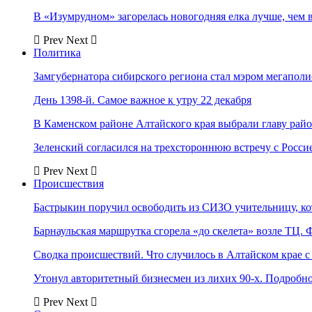
В «Изумрудном» загорелась новогодняя елка лучше, чем 
Prev
Next
Политика
Замгубернатора сибирского региона стал мэром мегаполи
День 1398-й. Самое важное к утру 22 декабря
В Каменском районе Алтайского края выбрали главу рай
Зеленский согласился на трехстороннюю встречу с Росси
Prev
Next
Происшествия
Бастрыкин поручил освободить из СИЗО учительницу, 
Барнаульская маршрутка сгорела «до скелета» возле ТЦ. 
Сводка происшествий. Что случилось в Алтайском крае с 
Утонул авторитетный бизнесмен из лихих 90-х. Подробн
Prev
Next