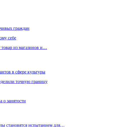
чивых граждан
ому себе
 товар из магазинов и…
антов в сфере культуры
еделили точную границу
а о занятости
улы становятся испытанием для…