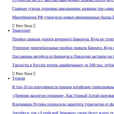
Главные угрозы здоровью школьников: названы три самых
Минобрнауки РФ утвердило новые минимальные баллы Е
Prev
Next
Транспорт
Пробки сковали дороги вечернего Барнаула. Куда не стоит
Утренние девятибалльные пробки сковали Барнаул. Куда н
Пассажиры автобуса из Барнаула в Павлодар застряли на 
Таксисты в России теперь зарабатывают до 500 тыс. рубл
Prev
Next
Туризм
В топ-10 по популярности попали алтайские горнолыжн
«Древняя экология сознания». Как Горный Алтай разгова
Владимира Путина попросили защитить турагентов от ф
Автобусы для «Алтайской Зимовки» скоро будут ждать ту