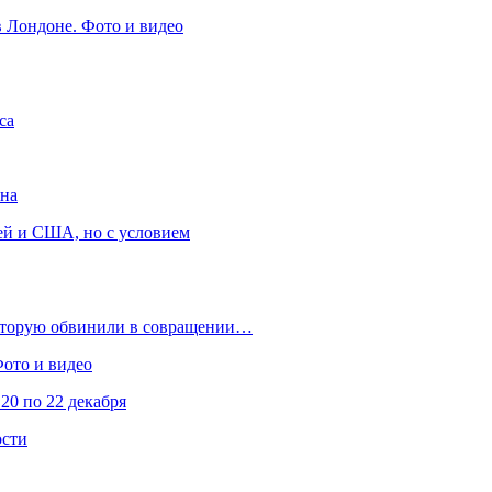
в Лондоне. Фото и видео
са
она
ей и США, но с условием
которую обвинили в совращении…
Фото и видео
20 по 22 декабря
ости