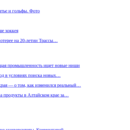
атье и гольфы. Фото
ше хоккея
лотерее на 20-летии Трассы…
ющая промышленность ищет новые ниши
год в условиях поиска новых…
рая — о том, как изменился реальный…
на продукты в Алтайском крае за…
гие университеты. Комментарий…