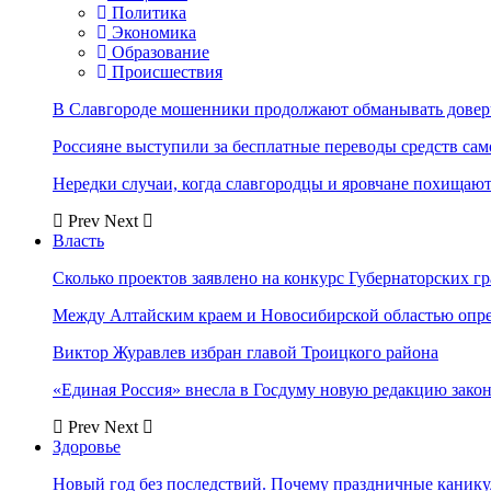
Политика
Экономика
Образование
Происшествия
В Славгороде мошенники продолжают обманывать довер
Россияне выступили за бесплатные переводы средств сам
Нередки случаи, когда славгородцы и яровчане похищают
Prev
Next
Власть
Сколько проектов заявлено на конкурс Губернаторских гр
Между Алтайским краем и Новосибирской областью опр
Виктор Журавлев избран главой Троицкого района
«Единая Россия» внесла в Госдуму новую редакцию закон
Prev
Next
Здоровье
Новый год без последствий. Почему праздничные каник