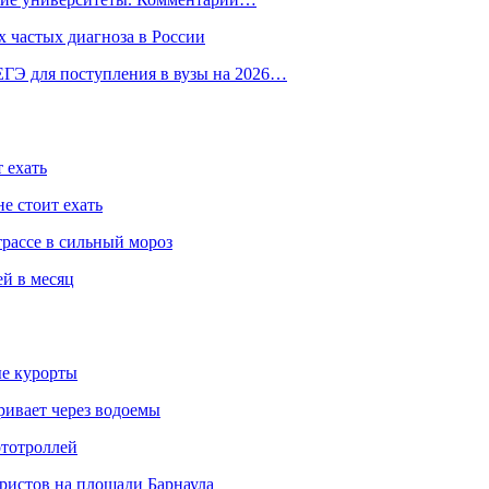
 частых диагноза в России
ГЭ для поступления в вузы на 2026…
 ехать
е стоит ехать
трассе в сильный мороз
ей в месяц
ые курорты
ривает через водоемы
ототроллей
ристов на площади Барнаула