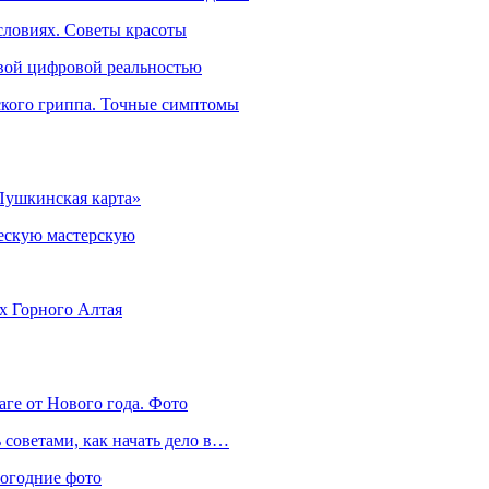
словиях. Советы красоты
овой цифровой реальностью
ского гриппа. Точные симптомы
Пушкинская карта»
ческую мастерскую
ях Горного Алтая
аге от Нового года. Фото
советами, как начать дело в…
вогодние фото