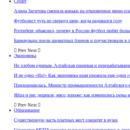
Спорт
Алина Загитова сменила коньки на откровенное мини-пл
Футболист чуть не свернул шею, когда радовался голу
Ротенберг объяснил, почему в России футбол любят боль
Барнаульцы поели ароматных блинов и поучаствовали в 
Prev
Next
Экономика
Не хлебом единым. Алтайская пищевая и перерабатыва
И не одно «Но!» Как экономика края прожила еще один 
Прихорошилась. Министр промышленности Алтайского к
Яйца и рис дешевле, мясо дороже: как изменились цены 
Prev
Next
Образование
Существенную часть платных мест сократят в вузах
Студентов МГПУ массово вынуждают перевестись в дру