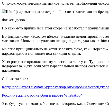
С полок косметических магазинов исчезает парфюмерия люксов
Флакон духов
По каким-то причинам в этой сфере не заработал параллельный
Во флагманском «Золотом яблоке» недавно демонтировали стенд 
магазинов. Новые поступления не предвидятся, указывает bfm.r
Многие принципиально не хотят завозить люкс, как «Лореаль».
парфюмерию в попавшие под санкции отделы.
Хотя россияне продолжают путешествовать в ту же Турцию, вез
подорожала. Даже если этот параллельный импорт состоится и 
населения.
Сейчас читают:
Когда прощаться с WhatsApp*? Разбор блокировки мессенджер
Россияне жалуются на сбой в работе WhatsApp*
Это будет уже походить больше на историю, как в Советском С