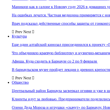
Маникюр как в салоне к Новому году 2026 в домашних у
На ошибках лечатся. Частная медицина примиряется с н
Врач подсказал действенные способы защиты от гонконг
Prev
Next
Культура
Еще один алтайский кинозал присоединился к проекту «
Что объединяло краевую библиотеку и кузнечно-механи
Афиша. Куда сходить в Барнауле со 2 по 9 февраля
В барнаульском музее пройдет лекция о древних крепост
Prev
Next
Общество
Центральный район Барнаула засверкал огнями и уже в ш
Клиенты идут за любовью. Предприниматели поделились 
Олени Деда Мороза и игрушки «скачут» по Барнаулу. Но