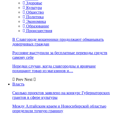
Здоровье
Культура
Общество
Политика
Экономика
Образование
Происшествия
В Славгороде мошенники продолжают обманывать
доверчивых граждан
Россияне выступили за бесплатные переводы средств
самому себе
Нередки случаи, когда славгородцы и яровчане
похищают товар из магазинов и…
Prev
Next
Власть
Сколько проектов заявлено на конкурс Губернаторских
грантов в сфере культуры
Между Алтайским краем и Новосибирской областью
определили точную границу