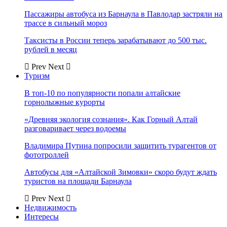
Пассажиры автобуса из Барнаула в Павлодар застряли на
трассе в сильный мороз
Таксисты в России теперь зарабатывают до 500 тыс.
рублей в месяц
Prev
Next
Туризм
В топ-10 по популярности попали алтайские
горнолыжные курорты
«Древняя экология сознания». Как Горный Алтай
разговаривает через водоемы
Владимира Путина попросили защитить турагентов от
фототроллей
Автобусы для «Алтайской Зимовки» скоро будут ждать
туристов на площади Барнаула
Prev
Next
Недвижимость
Интересы