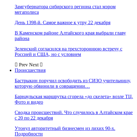
Замгубернатора сибирского региона стал мэром
мегаполиса
День 1398-й. Самое важное к утру 22 декабря
В Каменском районе Алтайского края выбрали главу
района
Зеленский согласился на трехстороннюю встречу с
Россией и США, но с условием
Prev
Next
Происшествия
Бастрыкин поручил освободить из СИЗО учительницу,
которую обвинили в совращении…
Барнаульская маршрутка сгорела «до скелета» возле ТЦ.
Фото и видео
Сводка происшествий. Что случилось в Алтайском крае
с 20 по 22 декабря
Утонул авторитетный бизнесмен из лихих 90-х.
Подробности