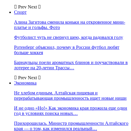
Prev
Next
Спорт
Алина Загитова сменила коньки на откровенное мини-
платье и гольфы. Фото
Футболист чуть не свернул шею, когда радовался голу
Ротенберг объяснил, почему в России футбол любят
больше хоккея
Барнаульцы поели ароматных блинов и поучаствовали в
лотерее на 20-летии Трассы…
Prev
Next
Экономика
Не хлебом единым. Алтайская пищевая и
перерабатывающая промышленность ищет новые ниши
И не одно «Но!» Как экономика края прожила еще один
год в условиях поиска новых…
Прихорошилась. Министр промышленности Алтайского
края — о том, как изменился реальный…