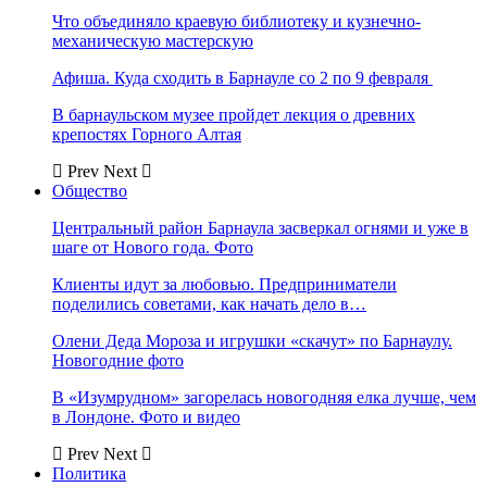
Что объединяло краевую библиотеку и кузнечно-
механическую мастерскую
Афиша. Куда сходить в Барнауле со 2 по 9 февраля
В барнаульском музее пройдет лекция о древних
крепостях Горного Алтая
Prev
Next
Общество
Центральный район Барнаула засверкал огнями и уже в
шаге от Нового года. Фото
Клиенты идут за любовью. Предприниматели
поделились советами, как начать дело в…
Олени Деда Мороза и игрушки «скачут» по Барнаулу.
Новогодние фото
В «Изумрудном» загорелась новогодняя елка лучше, чем
в Лондоне. Фото и видео
Prev
Next
Политика