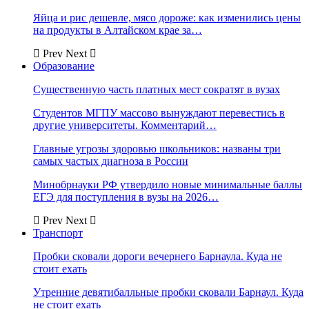
Яйца и рис дешевле, мясо дороже: как изменились цены
на продукты в Алтайском крае за…
Prev
Next
Образование
Существенную часть платных мест сократят в вузах
Студентов МГПУ массово вынуждают перевестись в
другие университеты. Комментарий…
Главные угрозы здоровью школьников: названы три
самых частых диагноза в России
Минобрнауки РФ утвердило новые минимальные баллы
ЕГЭ для поступления в вузы на 2026…
Prev
Next
Транспорт
Пробки сковали дороги вечернего Барнаула. Куда не
стоит ехать
Утренние девятибалльные пробки сковали Барнаул. Куда
не стоит ехать