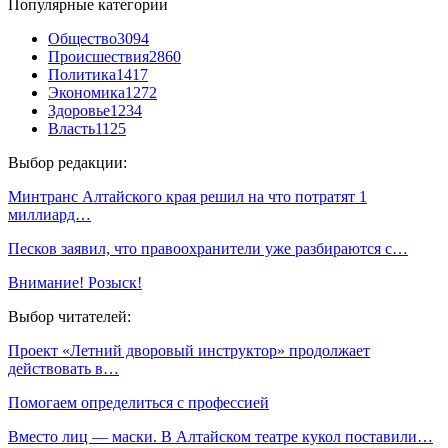
Популярные категории
Общество
3094
Происшествия
2860
Политика
1417
Экономика
1272
Здоровье
1234
Власть
1125
Выбор редакции:
Минтранс Алтайского края решил на что потратят 1
миллиард…
Песков заявил, что правоохранители уже разбираются с…
Внимание! Розыск!
Выбор читателей:
Проект «Летний дворовый инструктор» продолжает
действовать в…
Помогаем определиться с профессией
Вместо лиц — маски. В Алтайском театре кукол поставили…