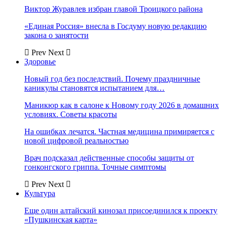
Виктор Журавлев избран главой Троицкого района
«Единая Россия» внесла в Госдуму новую редакцию
закона о занятости
Prev
Next
Здоровье
Новый год без последствий. Почему праздничные
каникулы становятся испытанием для…
Маникюр как в салоне к Новому году 2026 в домашних
условиях. Советы красоты
На ошибках лечатся. Частная медицина примиряется с
новой цифровой реальностью
Врач подсказал действенные способы защиты от
гонконгского гриппа. Точные симптомы
Prev
Next
Культура
Еще один алтайский кинозал присоединился к проекту
«Пушкинская карта»