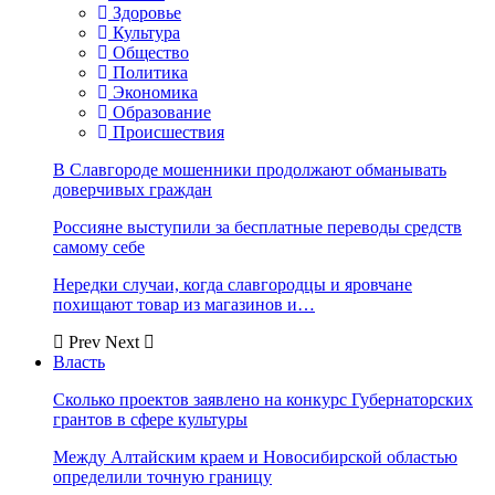
Здоровье
Культура
Общество
Политика
Экономика
Образование
Происшествия
В Славгороде мошенники продолжают обманывать
доверчивых граждан
Россияне выступили за бесплатные переводы средств
самому себе
Нередки случаи, когда славгородцы и яровчане
похищают товар из магазинов и…
Prev
Next
Власть
Сколько проектов заявлено на конкурс Губернаторских
грантов в сфере культуры
Между Алтайским краем и Новосибирской областью
определили точную границу