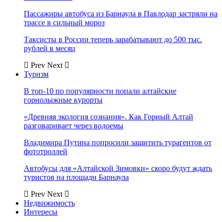
Пассажиры автобуса из Барнаула в Павлодар застряли на
трассе в сильный мороз
Таксисты в России теперь зарабатывают до 500 тыс.
рублей в месяц
Prev
Next
Туризм
В топ-10 по популярности попали алтайские
горнолыжные курорты
«Древняя экология сознания». Как Горный Алтай
разговаривает через водоемы
Владимира Путина попросили защитить турагентов от
фототроллей
Автобусы для «Алтайской Зимовки» скоро будут ждать
туристов на площади Барнаула
Prev
Next
Недвижимость
Интересы