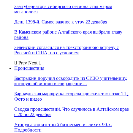
Замгубернатора сибирского региона стал мэром
мегаполиса
День 1398-й. Самое важное к утру 22 декабря
В Каменском районе Алтайского края выбрали главу
района
Зеленский согласился на трехстороннюю встречу с
Россией и США, но с условием
Prev
Next
Происшествия
Бастрыкин поручил освободить из СИЗО учительницу,
которую обвинили в совращении…
Барнаульская маршрутка сгорела «до скелета» возле ТЦ.
Фото и видео
Сводка происшествий. Что случилось в Алтайском крае
с 20 по 22 декабря
Утонул авторитетный бизнесмен из лихих 90-х.
Подробности