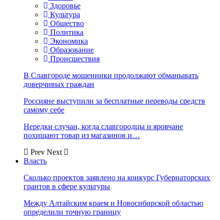
Здоровье
Культура
Общество
Политика
Экономика
Образование
Происшествия
В Славгороде мошенники продолжают обманывать
доверчивых граждан
Россияне выступили за бесплатные переводы средств
самому себе
Нередки случаи, когда славгородцы и яровчане
похищают товар из магазинов и…
Prev
Next
Власть
Сколько проектов заявлено на конкурс Губернаторских
грантов в сфере культуры
Между Алтайским краем и Новосибирской областью
определили точную границу