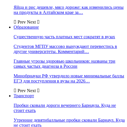
Яйца и рис дешевле, мясо дороже: как изменились цены
на продукты в Алтайском крае за…
Prev
Next
Образование
Существенную часть платных мест сократят в вузах
Студентов МГПУ массово вынуждают перевестись в
другие университеты. Комментарий…
Главные угрозы здоровью школьников: названы три
самых частых диагноза в России
Минобрнауки РФ утвердило новые минимальные баллы
ЕГЭ для поступления в вузы на 2026…
Prev
Next
Транспорт
Пробки сковали дороги вечернего Барнаула. Куда не
стоит ехать
Утренние девятибалльные пробки сковали Барнаул. Куда
не стоит ехать