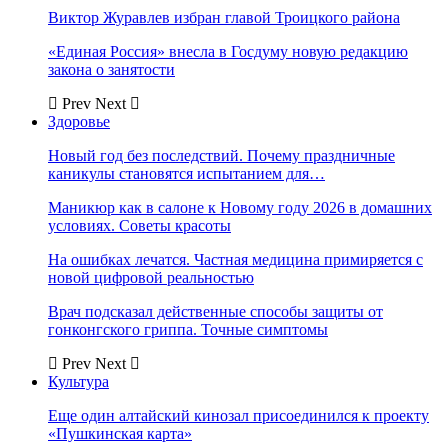
Виктор Журавлев избран главой Троицкого района
«Единая Россия» внесла в Госдуму новую редакцию
закона о занятости
Prev
Next
Здоровье
Новый год без последствий. Почему праздничные
каникулы становятся испытанием для…
Маникюр как в салоне к Новому году 2026 в домашних
условиях. Советы красоты
На ошибках лечатся. Частная медицина примиряется с
новой цифровой реальностью
Врач подсказал действенные способы защиты от
гонконгского гриппа. Точные симптомы
Prev
Next
Культура
Еще один алтайский кинозал присоединился к проекту
«Пушкинская карта»