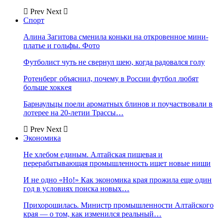
Prev
Next
Спорт
Алина Загитова сменила коньки на откровенное мини-
платье и гольфы. Фото
Футболист чуть не свернул шею, когда радовался голу
Ротенберг объяснил, почему в России футбол любят
больше хоккея
Барнаульцы поели ароматных блинов и поучаствовали в
лотерее на 20-летии Трассы…
Prev
Next
Экономика
Не хлебом единым. Алтайская пищевая и
перерабатывающая промышленность ищет новые ниши
И не одно «Но!» Как экономика края прожила еще один
год в условиях поиска новых…
Прихорошилась. Министр промышленности Алтайского
края — о том, как изменился реальный…