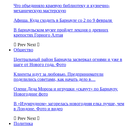
Что объединяло краевую библиотеку и кузнечно-
механическую мастерскую
Афиша. Куда сходить в Барнауле со 2 по 9 февраля
В барнаульском музее пройдет лекция о древних
крепостях Горного Алтая
Prev
Next
Общество
Центральный район Барнаула засверкал огнями и уже в
шаге от Нового года. Фото
Клиенты идут за любовью. Предприниматели
поделились советами, как начать дело в…
Олени Деда Мороза и игрушки «скачут» по Барнаулу.
Новогодние фото
В «Изумрудном» загорелась новогодняя елка лучше, чем
в Лондоне. Фото и видео
Prev
Next
Политика