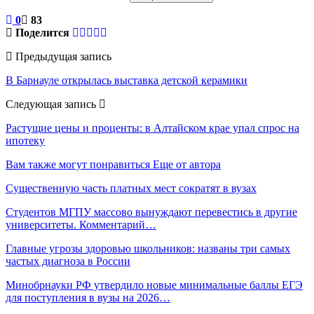
0
83
Поделится
Предыдущая запись
В Барнауле открылась выставка детской керамики
Следующая запись
Растущие цены и проценты: в Алтайском крае упал спрос на
ипотеку
Вам также могут понравиться
Еще от автора
Существенную часть платных мест сократят в вузах
Студентов МГПУ массово вынуждают перевестись в другие
университеты. Комментарий…
Главные угрозы здоровью школьников: названы три самых
частых диагноза в России
Минобрнауки РФ утвердило новые минимальные баллы ЕГЭ
для поступления в вузы на 2026…