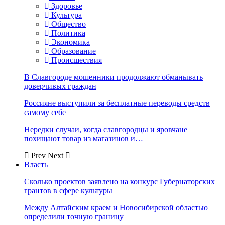
Здоровье
Культура
Общество
Политика
Экономика
Образование
Происшествия
В Славгороде мошенники продолжают обманывать
доверчивых граждан
Россияне выступили за бесплатные переводы средств
самому себе
Нередки случаи, когда славгородцы и яровчане
похищают товар из магазинов и…
Prev
Next
Власть
Сколько проектов заявлено на конкурс Губернаторских
грантов в сфере культуры
Между Алтайским краем и Новосибирской областью
определили точную границу