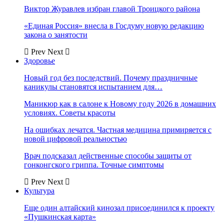
Виктор Журавлев избран главой Троицкого района
«Единая Россия» внесла в Госдуму новую редакцию
закона о занятости
Prev
Next
Здоровье
Новый год без последствий. Почему праздничные
каникулы становятся испытанием для…
Маникюр как в салоне к Новому году 2026 в домашних
условиях. Советы красоты
На ошибках лечатся. Частная медицина примиряется с
новой цифровой реальностью
Врач подсказал действенные способы защиты от
гонконгского гриппа. Точные симптомы
Prev
Next
Культура
Еще один алтайский кинозал присоединился к проекту
«Пушкинская карта»