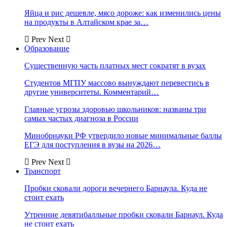
Яйца и рис дешевле, мясо дороже: как изменились цены
на продукты в Алтайском крае за…
Prev
Next
Образование
Существенную часть платных мест сократят в вузах
Студентов МГПУ массово вынуждают перевестись в
другие университеты. Комментарий…
Главные угрозы здоровью школьников: названы три
самых частых диагноза в России
Минобрнауки РФ утвердило новые минимальные баллы
ЕГЭ для поступления в вузы на 2026…
Prev
Next
Транспорт
Пробки сковали дороги вечернего Барнаула. Куда не
стоит ехать
Утренние девятибалльные пробки сковали Барнаул. Куда
не стоит ехать