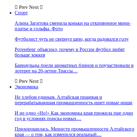
Prev
Next
Спорт
Алина Загитова сменила коньки на откровенное мини-
платье и гольфы. Фото
Футболист чуть не свернул шею, когда радовался голу
Ротенберг объяснил, почему в России футбол любят
больше хоккея
Барнаульцы поели ароматных блинов и поучаствовали в
лотерее на 20-летии Трассы…
Prev
Next
Экономика
Не хлебом единым. Алтайская пищевая и
перерабатывающая промышленность ищет новые ниши
И не одно «Но!» Как экономика края прожила еще один
год в условиях поиска новых…
Прихорошилась. Министр промышленности Алтайского
края — о том, как изменился реальный…