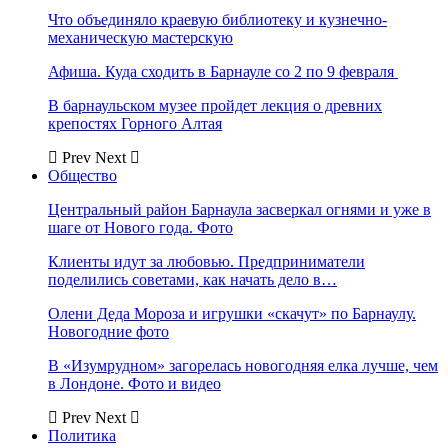
Что объединяло краевую библиотеку и кузнечно-
механическую мастерскую
Афиша. Куда сходить в Барнауле со 2 по 9 февраля
В барнаульском музее пройдет лекция о древних
крепостях Горного Алтая
Prev
Next
Общество
Центральный район Барнаула засверкал огнями и уже в
шаге от Нового года. Фото
Клиенты идут за любовью. Предприниматели
поделились советами, как начать дело в…
Олени Деда Мороза и игрушки «скачут» по Барнаулу.
Новогодние фото
В «Изумрудном» загорелась новогодняя елка лучше, чем
в Лондоне. Фото и видео
Prev
Next
Политика