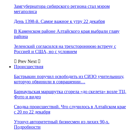
Замгубернатора сибирского региона стал мэром
мегаполиса
День 1398-й. Самое важное к утру 22 декабря
В Каменском районе Алтайского края выбрали главу
района
Зеленский согласился на трехстороннюю встречу с
Россией и США, но с условием
Prev
Next
Происшествия
Бастрыкин поручил освободить из СИЗО учительницу,
которую обвинили в совращении…
Барнаульская маршрутка сгорела «до скелета» возле ТЦ.
Фото и видео
Сводка происшествий. Что случилось в Алтайском крае
с 20 по 22 декабря
Утонул авторитетный бизнесмен из лихих 90-х.
Подробности