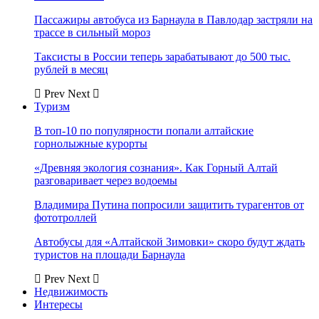
Пассажиры автобуса из Барнаула в Павлодар застряли на
трассе в сильный мороз
Таксисты в России теперь зарабатывают до 500 тыс.
рублей в месяц
Prev
Next
Туризм
В топ-10 по популярности попали алтайские
горнолыжные курорты
«Древняя экология сознания». Как Горный Алтай
разговаривает через водоемы
Владимира Путина попросили защитить турагентов от
фототроллей
Автобусы для «Алтайской Зимовки» скоро будут ждать
туристов на площади Барнаула
Prev
Next
Недвижимость
Интересы