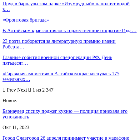
Пруд в барнаульском парке «Изумрудный» наполнят водой
в…
«Фронтовая бригада»
В Алтайском крае состоялось торжественное открытие Года…
23 поэта поборются за литературную премию имени
Роберта…
Главные события военной спецоперации РФ. День
пятьдесят…
«Гаражная амнистия» в Алтайском крае коснулась 175
земельных…
Prev
Next
1 из 2 347
Новое:
Барнаулец спсиху поджег кухню — полиция приехала его
успокаивать
Окт 11, 2023
Город Славгород 26 апреля принимает участие в марафоне