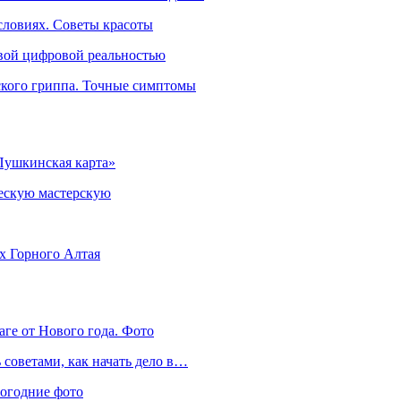
словиях. Советы красоты
овой цифровой реальностью
ского гриппа. Точные симптомы
Пушкинская карта»
ческую мастерскую
ях Горного Алтая
аге от Нового года. Фото
советами, как начать дело в…
вогодние фото