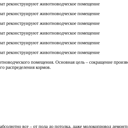
тноводческого помещения. Основная цель – сокращение произво
го распределения кормов.
 абсолютно все – от пола до потолка, даже молокопровод демон