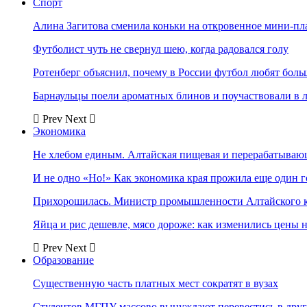
Спорт
Алина Загитова сменила коньки на откровенное мини-пл
Футболист чуть не свернул шею, когда радовался голу
Ротенберг объяснил, почему в России футбол любят боль
Барнаульцы поели ароматных блинов и поучаствовали в 
Prev
Next
Экономика
Не хлебом единым. Алтайская пищевая и перерабатыва
И не одно «Но!» Как экономика края прожила еще один 
Прихорошилась. Министр промышленности Алтайского к
Яйца и рис дешевле, мясо дороже: как изменились цены 
Prev
Next
Образование
Существенную часть платных мест сократят в вузах
Студентов МГПУ массово вынуждают перевестись в дру