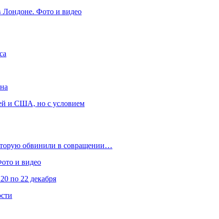
в Лондоне. Фото и видео
са
она
ей и США, но с условием
которую обвинили в совращении…
Фото и видео
20 по 22 декабря
ости