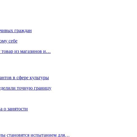
чивых граждан
ому себе
 товар из магазинов и…
антов в сфере культуры
еделили точную границу
а о занятости
улы становятся испытанием для…