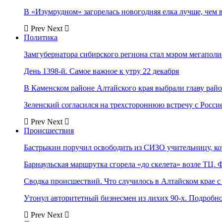
В «Изумрудном» загорелась новогодняя елка лучше, чем 
Prev
Next
Политика
Замгубернатора сибирского региона стал мэром мегаполи
День 1398-й. Самое важное к утру 22 декабря
В Каменском районе Алтайского края выбрали главу рай
Зеленский согласился на трехстороннюю встречу с Росси
Prev
Next
Происшествия
Бастрыкин поручил освободить из СИЗО учительницу, 
Барнаульская маршрутка сгорела «до скелета» возле ТЦ. 
Сводка происшествий. Что случилось в Алтайском крае с 
Утонул авторитетный бизнесмен из лихих 90-х. Подробн
Prev
Next