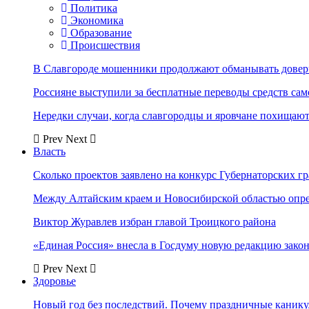
Политика
Экономика
Образование
Происшествия
В Славгороде мошенники продолжают обманывать довер
Россияне выступили за бесплатные переводы средств сам
Нередки случаи, когда славгородцы и яровчане похищают
Prev
Next
Власть
Сколько проектов заявлено на конкурс Губернаторских гр
Между Алтайским краем и Новосибирской областью опр
Виктор Журавлев избран главой Троицкого района
«Единая Россия» внесла в Госдуму новую редакцию закон
Prev
Next
Здоровье
Новый год без последствий. Почему праздничные каник