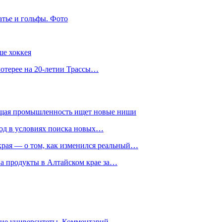
атье и гольфы. Фото
ше хоккея
лотерее на 20-летии Трассы…
ющая промышленность ищет новые ниши
год в условиях поиска новых…
рая — о том, как изменился реальный…
на продукты в Алтайском крае за…
гие университеты. Комментарий…