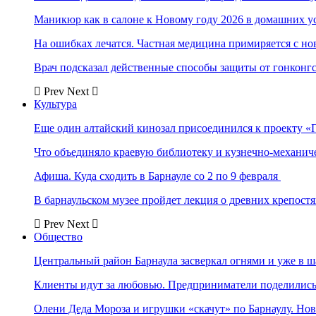
Маникюр как в салоне к Новому году 2026 в домашних у
На ошибках лечатся. Частная медицина примиряется с н
Врач подсказал действенные способы защиты от гонконг
Prev
Next
Культура
Еще один алтайский кинозал присоединился к проекту «
Что объединяло краевую библиотеку и кузнечно-механи
Афиша. Куда сходить в Барнауле со 2 по 9 февраля
В барнаульском музее пройдет лекция о древних крепост
Prev
Next
Общество
Центральный район Барнаула засверкал огнями и уже в ш
Клиенты идут за любовью. Предприниматели поделились 
Олени Деда Мороза и игрушки «скачут» по Барнаулу. Но