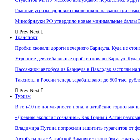
Главные угрозы здоровью школьников: названы три самых
Минобрнауки РФ утвердило новые минимальные баллы Е
Prev
Next
Транспорт
Пробки сковали дороги вечернего Барнаула. Куда не стоит
Утренние девятибалльные пробки сковали Барнаул. Куда н
Пассажиры автобуса из Барнаула в Павлодар застряли на 
Таксисты в России теперь зарабатывают до 500 тыс. рубл
Prev
Next
Туризм
В топ-10 по популярности попали алтайские горнолыжн
«Древняя экология сознания». Как Горный Алтай разгова
Владимира Путина попросили защитить турагентов от ф
Автобусы для «Алтайской Зимовки» скоро будут ждать ту