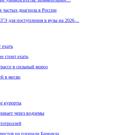
 частых диагноза в России
ГЭ для поступления в вузы на 2026…
 ехать
е стоит ехать
трассе в сильный мороз
ей в месяц
ые курорты
ривает через водоемы
ототроллей
ристов на площади Барнаула