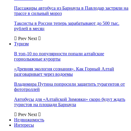
Пассажиры автобуса из Барнаула в Павлодар застряли на
трассе в сильный мороз
Таксисты в России теперь зарабатывают до 500 тыс.
рублей в месяц
Prev
Next
Туризм
В топ-10 по популярности попали алтайские
горнолыжные курорты
«Древняя экология сознания». Как Горный Алтай
разговаривает через водоемы
Владимира Путина попросили защитить турагентов от
фототроллей
Автобусы для «Алтайской Зимовки» скоро будут ждать
туристов на площади Барнаула
Prev
Next
Недвижимость
Интересы