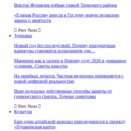
Виктор Журавлев избран главой Троицкого района
«Единая Россия» внесла в Госдуму новую редакцию
закона о занятости
Prev
Next
Здоровье
Новый год без последствий. Почему праздничные
каникулы становятся испытанием для…
Маникюр как в салоне к Новому году 2026 в домашних
условиях. Советы красоты
На ошибках лечатся. Частная медицина примиряется с
новой цифровой реальностью
Врач подсказал действенные способы защиты от
гонконгского гриппа. Точные симптомы
Prev
Next
Культура
Еще один алтайский кинозал присоединился к проекту
«Пушкинская карта»