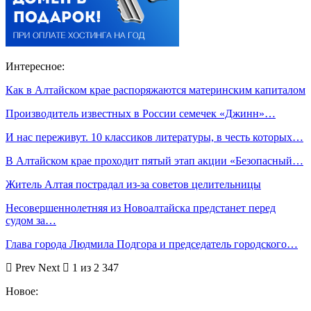
Интересное:
Как в Алтайском крае распоряжаются материнским капиталом
Производитель известных в России семечек «Джинн»…
И нас переживут. 10 классиков литературы, в честь которых…
В Алтайском крае проходит пятый этап акции «Безопасный…
Житель Алтая пострадал из-за советов целительницы
Несовершеннолетняя из Новоалтайска предстанет перед
судом за…
Глава города Людмила Подгора и председатель городского…
Prev
Next
1 из 2 347
Новое: