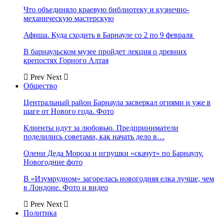
Что объединяло краевую библиотеку и кузнечно-
механическую мастерскую
Афиша. Куда сходить в Барнауле со 2 по 9 февраля
В барнаульском музее пройдет лекция о древних
крепостях Горного Алтая
Prev
Next
Общество
Центральный район Барнаула засверкал огнями и уже в
шаге от Нового года. Фото
Клиенты идут за любовью. Предприниматели
поделились советами, как начать дело в…
Олени Деда Мороза и игрушки «скачут» по Барнаулу.
Новогодние фото
В «Изумрудном» загорелась новогодняя елка лучше, чем
в Лондоне. Фото и видео
Prev
Next
Политика