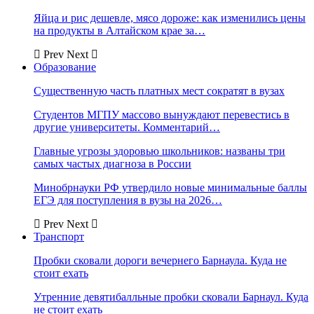
Яйца и рис дешевле, мясо дороже: как изменились цены
на продукты в Алтайском крае за…
Prev
Next
Образование
Существенную часть платных мест сократят в вузах
Студентов МГПУ массово вынуждают перевестись в
другие университеты. Комментарий…
Главные угрозы здоровью школьников: названы три
самых частых диагноза в России
Минобрнауки РФ утвердило новые минимальные баллы
ЕГЭ для поступления в вузы на 2026…
Prev
Next
Транспорт
Пробки сковали дороги вечернего Барнаула. Куда не
стоит ехать
Утренние девятибалльные пробки сковали Барнаул. Куда
не стоит ехать