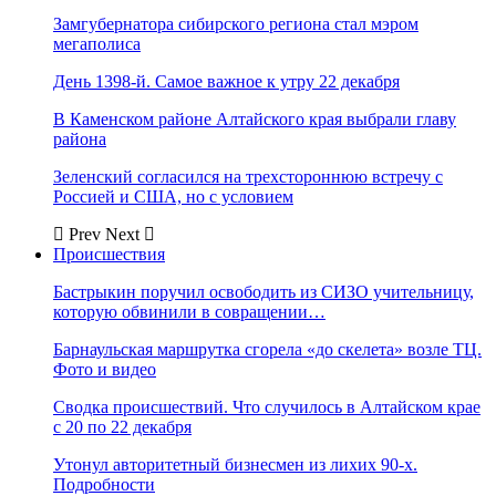
Замгубернатора сибирского региона стал мэром
мегаполиса
День 1398-й. Самое важное к утру 22 декабря
В Каменском районе Алтайского края выбрали главу
района
Зеленский согласился на трехстороннюю встречу с
Россией и США, но с условием
Prev
Next
Происшествия
Бастрыкин поручил освободить из СИЗО учительницу,
которую обвинили в совращении…
Барнаульская маршрутка сгорела «до скелета» возле ТЦ.
Фото и видео
Сводка происшествий. Что случилось в Алтайском крае
с 20 по 22 декабря
Утонул авторитетный бизнесмен из лихих 90-х.
Подробности