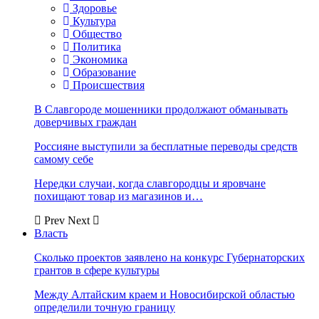
Здоровье
Культура
Общество
Политика
Экономика
Образование
Происшествия
В Славгороде мошенники продолжают обманывать
доверчивых граждан
Россияне выступили за бесплатные переводы средств
самому себе
Нередки случаи, когда славгородцы и яровчане
похищают товар из магазинов и…
Prev
Next
Власть
Сколько проектов заявлено на конкурс Губернаторских
грантов в сфере культуры
Между Алтайским краем и Новосибирской областью
определили точную границу