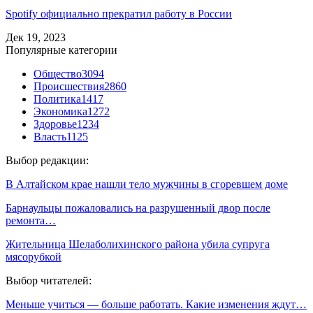
Spotify официально прекратил работу в России
Дек 19, 2023
Популярные категории
Общество
3094
Происшествия
2860
Политика
1417
Экономика
1272
Здоровье
1234
Власть
1125
Выбор редакции:
В Алтайском крае нашли тело мужчины в сгоревшем доме
Барнаульцы пожаловались на разрушенный двор после
ремонта…
Жительница Шелаболихинского района убила супруга
мясорубкой
Выбор читателей:
Меньше учиться — больше работать. Какие изменения ждут…