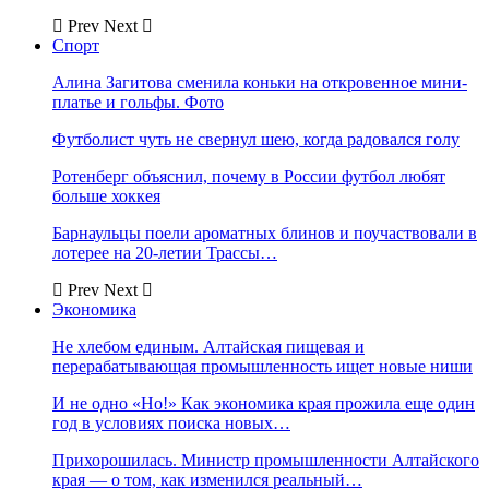
Prev
Next
Спорт
Алина Загитова сменила коньки на откровенное мини-
платье и гольфы. Фото
Футболист чуть не свернул шею, когда радовался голу
Ротенберг объяснил, почему в России футбол любят
больше хоккея
Барнаульцы поели ароматных блинов и поучаствовали в
лотерее на 20-летии Трассы…
Prev
Next
Экономика
Не хлебом единым. Алтайская пищевая и
перерабатывающая промышленность ищет новые ниши
И не одно «Но!» Как экономика края прожила еще один
год в условиях поиска новых…
Прихорошилась. Министр промышленности Алтайского
края — о том, как изменился реальный…