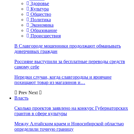
Здоровье
Культура
Общество
Политика
Экономика
Образование
Происшествия
В Славгороде мошенники продолжают обманывать
доверчивых граждан
Россияне выступили за бесплатные переводы средств
самому себе
Нередки случаи, когда славгородцы и яровчане
похищают товар из магазинов и…
Prev
Next
Власть
Сколько проектов заявлено на конкурс Губернаторских
грантов в сфере культуры
Между Алтайским краем и Новосибирской областью
определили точную границу