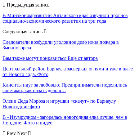
Предыдущая запись
В Минэкономразвитии Алтайского края озвучили прогноз
социально-экономического развития на три года
Следующая запись
Следователи возбудили уголовное дело из-за пожара в
Змеиногорске
Вам также могут понравиться
Еще от автора
Центральный район Барнаула засверкал огнями и уже в шаге
от Нового года. Фото
Клиенты идут за любовью. Предприниматели поделились
советами, как начать дело в…
Олени Деда Мороза и игрушки «скачут» по Барнаулу.
Новогодние фото
В «Изумрудном» загорелась новогодняя елка лучше, чем в
Лондоне. Фото и видео
Prev
Next