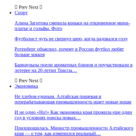
Prev
Next
Спорт
Алина Загитова сменила коньки на откровенное мини-
платье и гольфы. Фото
Футболист чуть не свернул шею, когда радовался голу
Ротенберг объяснил, почему в России футбол любят
больше хоккея
Барнаульцы поели ароматных блинов и поучаствовали в
лотерее на 20-летии Трассы…
Prev
Next
Экономика
Не хлебом единым. Алтайская пищевая и
перерабатывающая промышленность ищет новые ниши
И не одно «Но!» Как экономика края прожила еще один
год в условиях поиска новых…
Прихорошилась. Министр промышленности Алтайского
края — о том, как изменился реальный…