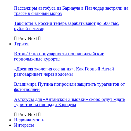
Пассажиры автобуса из Барнаула в Павлодар застряли на
трассе в сильный мороз
Таксисты в России теперь зарабатывают до 500 тыс.
рублей в месяц
Prev
Next
Туризм
В топ-10 по популярности попали алтайские
горнолыжные курорты
«Древняя экология сознания». Как Горный Алтай
разговаривает через водоемы
Владимира Путина попросили защитить турагентов от
фототроллей
Автобусы для «Алтайской Зимовки» скоро будут ждать
туристов на площади Барнаула
Prev
Next
Недвижимость
Интересы