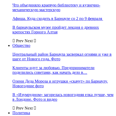
Что объединяло краевую библиотеку и кузнечно-
механическую мастерскую
Афиша. Куда сходить в Барнауле со 2 по 9 февраля
В барнаульском музее пройдет лекция о древних
крепостях Горного Алтая
Prev
Next
Общество
Центральный район Барнаула засверкал огнями и уже в
шаге от Нового года. Фото
Клиенты идут за любовью. Предприниматели
поделились советами, как начать дело в…
Олени Деда Мороза и игрушки «скачут» по Барнаулу.
Новогодние фото
В «Изумрудном» загорелась новогодняя елка лучше, чем
в Лондоне. Фото и видео
Prev
Next
Политика