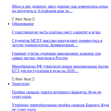
Яйца и рис дешевле, мясо дороже: как изменились цены
на продукты в Алтайском крае за…
Prev
Next
Образование
Существенную часть платных мест сократят в вузах
Студентов МГПУ массово вынуждают перевестись в
другие университеты. Комментарий…
Главные угрозы здоровью школьников: названы три
самых частых диагноза в России
Минобрнауки РФ утвердило новые минимальные баллы
ЕГЭ для поступления в вузы на 2026…
Prev
Next
Транспорт
Пробки сковали дороги вечернего Барнаула. Куда не
стоит ехать
Утренние девятибалльные пробки сковали Барнаул. Куда
не стоит ехать