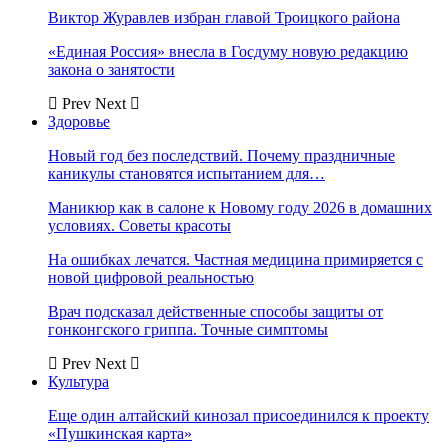
Виктор Журавлев избран главой Троицкого района
«Единая Россия» внесла в Госдуму новую редакцию
закона о занятости
Prev
Next
Здоровье
Новый год без последствий. Почему праздничные
каникулы становятся испытанием для…
Маникюр как в салоне к Новому году 2026 в домашних
условиях. Советы красоты
На ошибках лечатся. Частная медицина примиряется с
новой цифровой реальностью
Врач подсказал действенные способы защиты от
гонконгского гриппа. Точные симптомы
Prev
Next
Культура
Еще один алтайский кинозал присоединился к проекту
«Пушкинская карта»