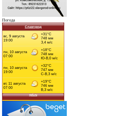
Погода
Славгород