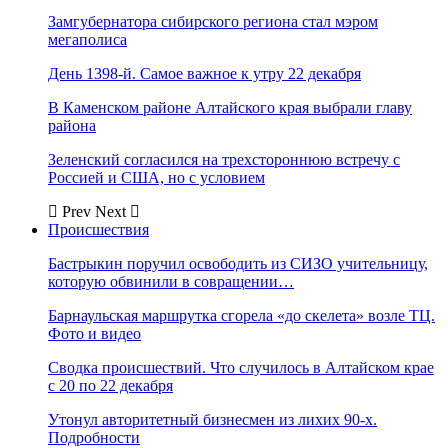
Замгубернатора сибирского региона стал мэром
мегаполиса
День 1398-й. Самое важное к утру 22 декабря
В Каменском районе Алтайского края выбрали главу
района
Зеленский согласился на трехстороннюю встречу с
Россией и США, но с условием
Prev
Next
Происшествия
Бастрыкин поручил освободить из СИЗО учительницу,
которую обвинили в совращении…
Барнаульская маршрутка сгорела «до скелета» возле ТЦ.
Фото и видео
Сводка происшествий. Что случилось в Алтайском крае
с 20 по 22 декабря
Утонул авторитетный бизнесмен из лихих 90-х.
Подробности