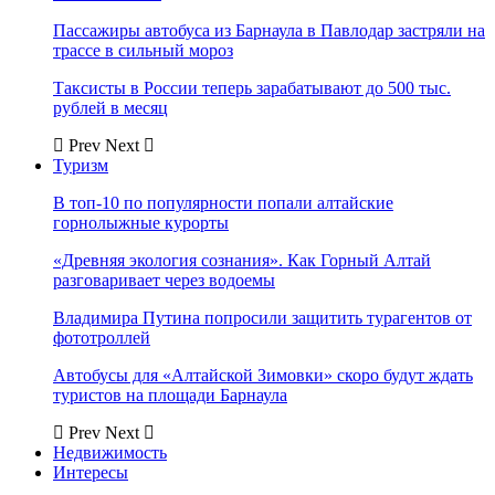
Пассажиры автобуса из Барнаула в Павлодар застряли на
трассе в сильный мороз
Таксисты в России теперь зарабатывают до 500 тыс.
рублей в месяц
Prev
Next
Туризм
В топ-10 по популярности попали алтайские
горнолыжные курорты
«Древняя экология сознания». Как Горный Алтай
разговаривает через водоемы
Владимира Путина попросили защитить турагентов от
фототроллей
Автобусы для «Алтайской Зимовки» скоро будут ждать
туристов на площади Барнаула
Prev
Next
Недвижимость
Интересы