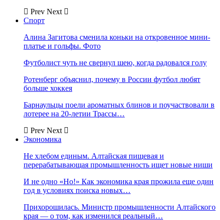
Prev
Next
Спорт
Алина Загитова сменила коньки на откровенное мини-
платье и гольфы. Фото
Футболист чуть не свернул шею, когда радовался голу
Ротенберг объяснил, почему в России футбол любят
больше хоккея
Барнаульцы поели ароматных блинов и поучаствовали в
лотерее на 20-летии Трассы…
Prev
Next
Экономика
Не хлебом единым. Алтайская пищевая и
перерабатывающая промышленность ищет новые ниши
И не одно «Но!» Как экономика края прожила еще один
год в условиях поиска новых…
Прихорошилась. Министр промышленности Алтайского
края — о том, как изменился реальный…