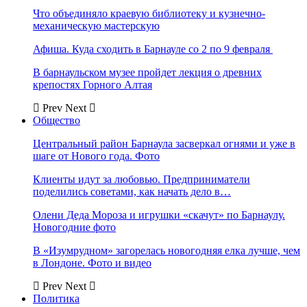
Что объединяло краевую библиотеку и кузнечно-
механическую мастерскую
Афиша. Куда сходить в Барнауле со 2 по 9 февраля
В барнаульском музее пройдет лекция о древних
крепостях Горного Алтая
Prev
Next
Общество
Центральный район Барнаула засверкал огнями и уже в
шаге от Нового года. Фото
Клиенты идут за любовью. Предприниматели
поделились советами, как начать дело в…
Олени Деда Мороза и игрушки «скачут» по Барнаулу.
Новогодние фото
В «Изумрудном» загорелась новогодняя елка лучше, чем
в Лондоне. Фото и видео
Prev
Next
Политика