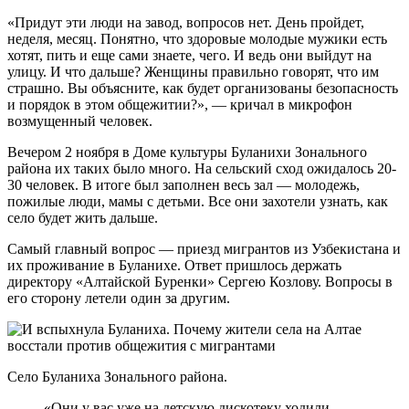
«Придут эти люди на завод, вопросов нет. День пройдет,
неделя, месяц. Понятно, что здоровые молодые мужики есть
хотят, пить и еще сами знаете, чего. И ведь они выйдут на
улицу. И что дальше? Женщины правильно говорят, что им
страшно. Вы объясните, как будет организованы безопасность
и порядок в этом общежитии?», — кричал в микрофон
возмущенный человек.
Вечером 2 ноября в Доме культуры Буланихи Зонального
района их таких было много. На сельский сход ожидалось 20-
30 человек. В итоге был заполнен весь зал — молодежь,
пожилые люди, мамы с детьми. Все они захотели узнать, как
село будет жить дальше.
Самый главный вопрос — приезд мигрантов из Узбекистана и
их проживание в Буланихе. Ответ пришлось держать
директору «Алтайской Буренки» Сергею Козлову. Вопросы в
его сторону летели один за другим.
Село Буланиха Зонального района.
«Они у вас уже на детскую дискотеку ходили, —