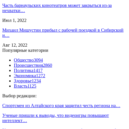
Часть барнаульских кинотеатров может закрыться из-за
нехватки…
Июл 1, 2022
Михаил Мишустин прибыл с рабочей поездкой в Сибирский
и…
Авг 12, 2022
Популярные категории
Общество
3094
Происшествия
2860
Политика
1417
Экономика
1272
Здоровье
1234
Власть
1125
Выбор редакции:
Спортсмен из Алтайского края защитил честь региона на…
Ученые пришли к выводы, что видеоигры повышают
интеллект…