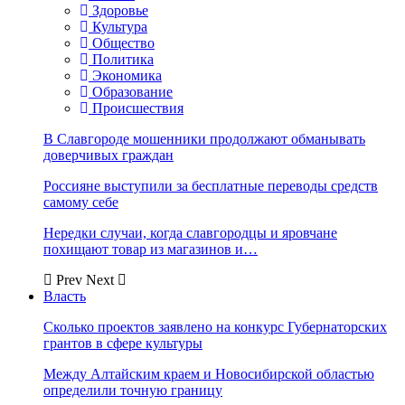
Здоровье
Культура
Общество
Политика
Экономика
Образование
Происшествия
В Славгороде мошенники продолжают обманывать
доверчивых граждан
Россияне выступили за бесплатные переводы средств
самому себе
Нередки случаи, когда славгородцы и яровчане
похищают товар из магазинов и…
Prev
Next
Власть
Сколько проектов заявлено на конкурс Губернаторских
грантов в сфере культуры
Между Алтайским краем и Новосибирской областью
определили точную границу