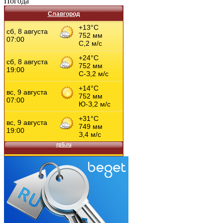
Погода
Славгород