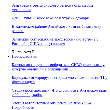
Замгубернатора сибирского региона стал мэром
мегаполиса
День 1398-й. Самое важное к утру 22 декабря
В Каменском районе Алтайского края выбрали главу
района
Зеленский согласился на трехстороннюю встречу с
Россией и США, но с условием
Prev
Next
Происшествия
Бастрыкин поручил освободить из СИЗО учительницу,
которую обвинили в совращении…
Барнаульская маршрутка сгорела «до скелета» возле ТЦ.
Фото и видео
Сводка происшествий. Что случилось в Алтайском крае
с 20 по 22 декабря
Утонул авторитетный бизнесмен из лихих 90-х.
Подробности