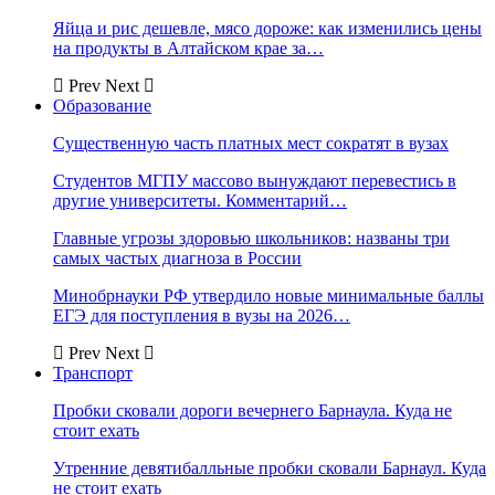
Яйца и рис дешевле, мясо дороже: как изменились цены
на продукты в Алтайском крае за…
Prev
Next
Образование
Существенную часть платных мест сократят в вузах
Студентов МГПУ массово вынуждают перевестись в
другие университеты. Комментарий…
Главные угрозы здоровью школьников: названы три
самых частых диагноза в России
Минобрнауки РФ утвердило новые минимальные баллы
ЕГЭ для поступления в вузы на 2026…
Prev
Next
Транспорт
Пробки сковали дороги вечернего Барнаула. Куда не
стоит ехать
Утренние девятибалльные пробки сковали Барнаул. Куда
не стоит ехать