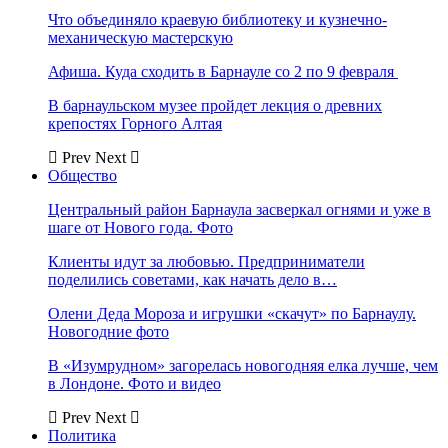
Что объединяло краевую библиотеку и кузнечно-
механическую мастерскую
Афиша. Куда сходить в Барнауле со 2 по 9 февраля
В барнаульском музее пройдет лекция о древних
крепостях Горного Алтая
Prev
Next
Общество
Центральный район Барнаула засверкал огнями и уже в
шаге от Нового года. Фото
Клиенты идут за любовью. Предприниматели
поделились советами, как начать дело в…
Олени Деда Мороза и игрушки «скачут» по Барнаулу.
Новогодние фото
В «Изумрудном» загорелась новогодняя елка лучше, чем
в Лондоне. Фото и видео
Prev
Next
Политика