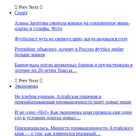
Prev
Next
Спорт
Алина Загитова сменила коньки на откровенное мини-
платье и гольфы. Фото
Футболист чуть не свернул шею, когда радовался голу
Ротенберг объяснил, почему в России футбол любят
больше хоккея
Барнаульцы поели ароматных блинов и поучаствовали в
лотерее на 20-летии Трассы…
Prev
Next
Экономика
Не хлебом единым. Алтайская пищевая и
перерабатывающая промышленность ищет новые ниши
И не одно «Но!» Как экономика края прожила еще один
год в условиях поиска новых…
Прихорошилась. Министр промышленности Алтайского
края — о том, как изменился реальный…