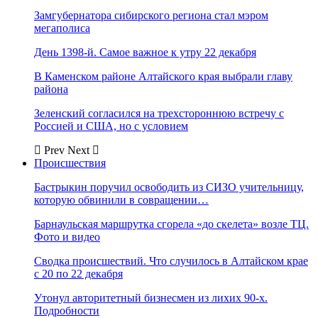
Замгубернатора сибирского региона стал мэром
мегаполиса
День 1398-й. Самое важное к утру 22 декабря
В Каменском районе Алтайского края выбрали главу
района
Зеленский согласился на трехстороннюю встречу с
Россией и США, но с условием
Prev
Next
Происшествия
Бастрыкин поручил освободить из СИЗО учительницу,
которую обвинили в совращении…
Барнаульская маршрутка сгорела «до скелета» возле ТЦ.
Фото и видео
Сводка происшествий. Что случилось в Алтайском крае
с 20 по 22 декабря
Утонул авторитетный бизнесмен из лихих 90-х.
Подробности