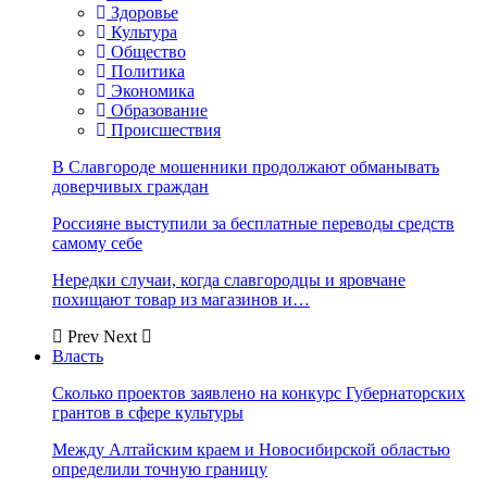
Здоровье
Культура
Общество
Политика
Экономика
Образование
Происшествия
В Славгороде мошенники продолжают обманывать
доверчивых граждан
Россияне выступили за бесплатные переводы средств
самому себе
Нередки случаи, когда славгородцы и яровчане
похищают товар из магазинов и…
Prev
Next
Власть
Сколько проектов заявлено на конкурс Губернаторских
грантов в сфере культуры
Между Алтайским краем и Новосибирской областью
определили точную границу