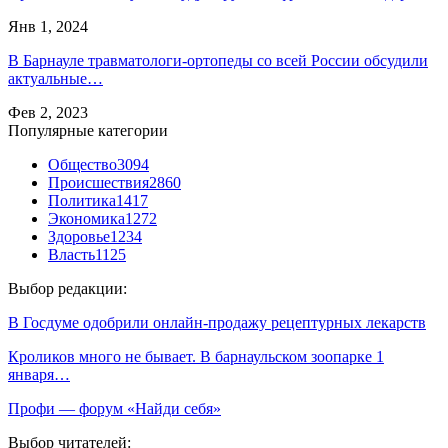
Янв 1, 2024
В Барнауле травматологи-ортопеды со всей России обсудили
актуальные…
Фев 2, 2023
Популярные категории
Общество
3094
Происшествия
2860
Политика
1417
Экономика
1272
Здоровье
1234
Власть
1125
Выбор редакции:
В Госдуме одобрили онлайн-продажу рецептурных лекарств
Кроликов много не бывает. В барнаульском зоопарке 1
января…
Профи — форум «Найди себя»
Выбор читателей: