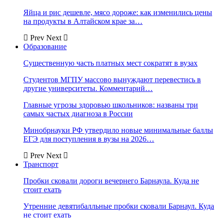
Яйца и рис дешевле, мясо дороже: как изменились цены
на продукты в Алтайском крае за…
Prev
Next
Образование
Существенную часть платных мест сократят в вузах
Студентов МГПУ массово вынуждают перевестись в
другие университеты. Комментарий…
Главные угрозы здоровью школьников: названы три
самых частых диагноза в России
Минобрнауки РФ утвердило новые минимальные баллы
ЕГЭ для поступления в вузы на 2026…
Prev
Next
Транспорт
Пробки сковали дороги вечернего Барнаула. Куда не
стоит ехать
Утренние девятибалльные пробки сковали Барнаул. Куда
не стоит ехать