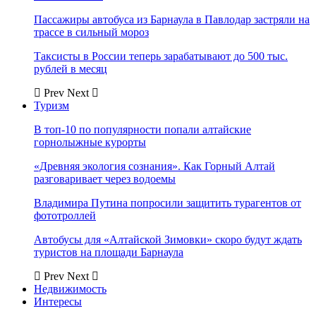
Пассажиры автобуса из Барнаула в Павлодар застряли на
трассе в сильный мороз
Таксисты в России теперь зарабатывают до 500 тыс.
рублей в месяц
Prev
Next
Туризм
В топ-10 по популярности попали алтайские
горнолыжные курорты
«Древняя экология сознания». Как Горный Алтай
разговаривает через водоемы
Владимира Путина попросили защитить турагентов от
фототроллей
Автобусы для «Алтайской Зимовки» скоро будут ждать
туристов на площади Барнаула
Prev
Next
Недвижимость
Интересы