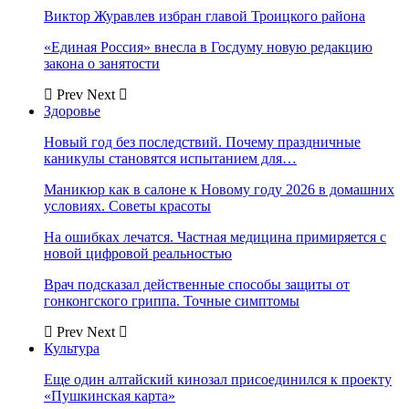
Виктор Журавлев избран главой Троицкого района
«Единая Россия» внесла в Госдуму новую редакцию
закона о занятости
Prev
Next
Здоровье
Новый год без последствий. Почему праздничные
каникулы становятся испытанием для…
Маникюр как в салоне к Новому году 2026 в домашних
условиях. Советы красоты
На ошибках лечатся. Частная медицина примиряется с
новой цифровой реальностью
Врач подсказал действенные способы защиты от
гонконгского гриппа. Точные симптомы
Prev
Next
Культура
Еще один алтайский кинозал присоединился к проекту
«Пушкинская карта»