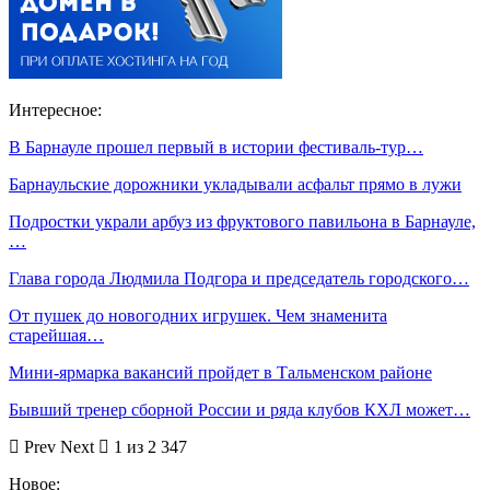
Интересное:
В Барнауле прошел первый в истории фестиваль-тур…
Барнаульские дорожники укладывали асфальт прямо в лужи
Подростки украли арбуз из фруктового павильона в Барнауле,
…
Глава города Людмила Подгора и председатель городского…
От пушек до новогодних игрушек. Чем знаменита
старейшая…
Мини-ярмарка вакансий пройдет в Тальменском районе
Бывший тренер сборной России и ряда клубов КХЛ может…
Prev
Next
1 из 2 347
Новое: