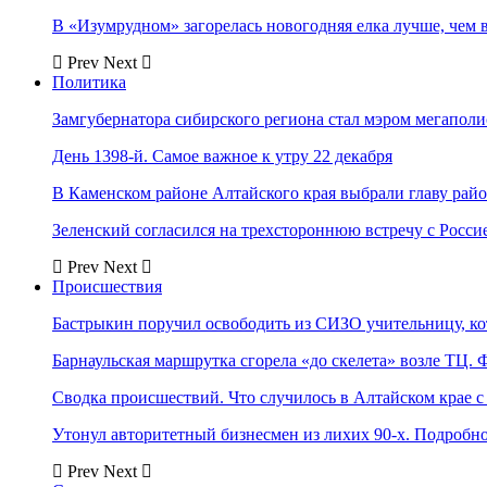
В «Изумрудном» загорелась новогодняя елка лучше, чем 
Prev
Next
Политика
Замгубернатора сибирского региона стал мэром мегаполи
День 1398-й. Самое важное к утру 22 декабря
В Каменском районе Алтайского края выбрали главу рай
Зеленский согласился на трехстороннюю встречу с Росси
Prev
Next
Происшествия
Бастрыкин поручил освободить из СИЗО учительницу, 
Барнаульская маршрутка сгорела «до скелета» возле ТЦ. 
Сводка происшествий. Что случилось в Алтайском крае с 
Утонул авторитетный бизнесмен из лихих 90-х. Подробн
Prev
Next