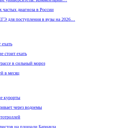
 частых диагноза в России
ГЭ для поступления в вузы на 2026…
 ехать
е стоит ехать
трассе в сильный мороз
ей в месяц
ые курорты
ривает через водоемы
ототроллей
ристов на площади Барнаула