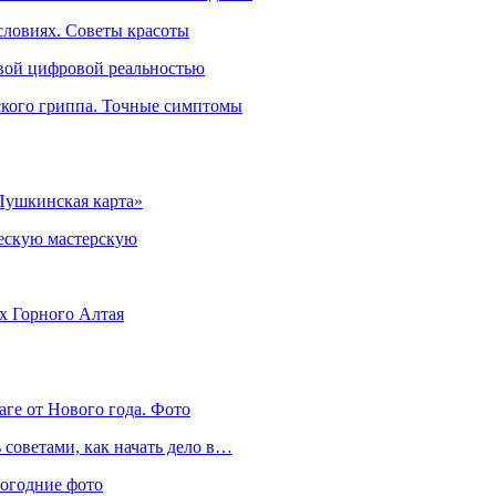
словиях. Советы красоты
овой цифровой реальностью
ского гриппа. Точные симптомы
Пушкинская карта»
ческую мастерскую
ях Горного Алтая
аге от Нового года. Фото
советами, как начать дело в…
вогодние фото