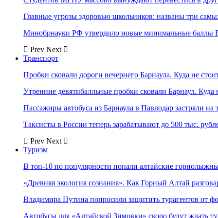
Главные угрозы здоровью школьников: названы три самых
Минобрнауки РФ утвердило новые минимальные баллы Е
Prev
Next
Транспорт
Пробки сковали дороги вечернего Барнаула. Куда не стоит
Утренние девятибалльные пробки сковали Барнаул. Куда н
Пассажиры автобуса из Барнаула в Павлодар застряли на 
Таксисты в России теперь зарабатывают до 500 тыс. рубл
Prev
Next
Туризм
В топ-10 по популярности попали алтайские горнолыжн
«Древняя экология сознания». Как Горный Алтай разгова
Владимира Путина попросили защитить турагентов от ф
Автобусы для «Алтайской Зимовки» скоро будут ждать ту