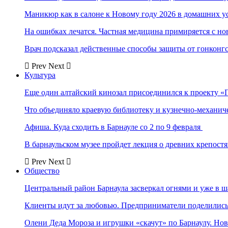
Маникюр как в салоне к Новому году 2026 в домашних у
На ошибках лечатся. Частная медицина примиряется с н
Врач подсказал действенные способы защиты от гонконг
Prev
Next
Культура
Еще один алтайский кинозал присоединился к проекту «
Что объединяло краевую библиотеку и кузнечно-механи
Афиша. Куда сходить в Барнауле со 2 по 9 февраля
В барнаульском музее пройдет лекция о древних крепост
Prev
Next
Общество
Центральный район Барнаула засверкал огнями и уже в ш
Клиенты идут за любовью. Предприниматели поделились 
Олени Деда Мороза и игрушки «скачут» по Барнаулу. Но