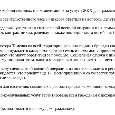
Правительственного часа 14 декабря ответила на вопросы депут
ддержки участникам специальной военной операции и их семьям.
, контрактникам, раненым, а также помощь семьям погибших (
ктора Томенко на всей территории региона созданы бригады сп
мощи нуждается каждая конкретная семья, и помогают с привле
ают, что могут обратиться за помощью. Социальная служба с ни
у, муниципалитетам, нашим молодежным движениям за совместну
ону специальной военной операции, из них 206 остались в реги
ожидается, что приедут еще 17. Всем прибывшим оказывается п
 детские сады.
 для населения, связанных с ростом тарифов на жилищно-коммун
о-коммунальных услуг гарантирована всем гражданам с дохода
 (выплачивается малоимущим гражданам);