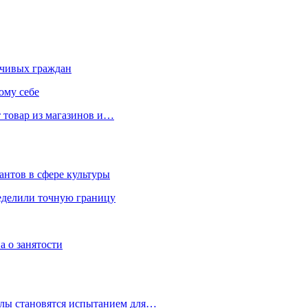
чивых граждан
ому себе
 товар из магазинов и…
антов в сфере культуры
еделили точную границу
а о занятости
улы становятся испытанием для…